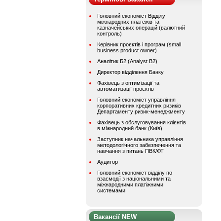
Головний економіст Відділу
міжнародних платежів та
казначейських операцій (валютний
контроль)
Керівник проєктів і програм (small
business product owner)
Аналітик Б2 (Analyst B2)
Директор відділення Банку
Фахівець з оптимізації та
автоматизації проєктів
Головний економіст управління
корпоративних кредитних ризиків
Департаменту ризик-менеджменту
Фахівець з обслуговування клієнтів
в міжнародний банк (Київ)
Заступник начальника управління
методологічного забезпечення та
навчання з питань ПВК/ФТ
Аудитор
Головний економіст відділу по
взаємодії з національними та
міжнародними платіжними
системами
Вакансії NEW