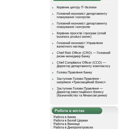
Керівник центру ІТ-безпеки
Головний економіст департаменту
планування і контролю
Головний економіст департаменту
планування і контролю
Керівник проєктів і програм (small
business product owner)
Головний економіст Управління
валютного нагляду
Chief Risk Officer (CRO) — Головний
ризик-менеджер Банку
Chief Compliance Officer (CCO) —
Директор департаменту комплаєнсу
Голова Правління Банку
Заступник Голови Правління -
напрямок «Транзакційний бізнес»
Заступник Голови Правління —
Директор інвестиційного бізнесу
(Казначейство та Фінансові ринки)
Робота в містах
Работа в Киеве
Работа в Белой Церкви
Работа в Виннице
Работа в Днепропетровске