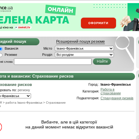
видкий пошук
Розширений пошук резюме
Вакансія
Місто
Резюме
Розділ
ві слова
ота и вакансии: Страхование рисков
хование рисков
Город :
Івано-Франківськ
Работа в
ровать по:
региону
Категория:
страховании
Подкатегория:
Страхування ризиків
ff
> работа Івано-Франківськ
>
Страхование
в
Вибачте, але в цій категорії
на даний момент немає відкритих вакансій