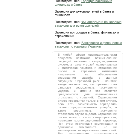
Посмотреть все:
Горящие вакансии в
финансах и банке
Вакансии для руководителей в банке и
финансах
Посмотреть все:
Финансовые и банковские
вакансии для руководителей
Вакансии по городам в банке, финансах и
страховании
Посмотреть все:
Банковские и финансовые
вакансии по городам Украины
В любой сфере жизнедеятельности
общества возможно возникновение
ситуаций связанных с непредвиденным
риском, а также угрозой материальных
и физических убытков, и страхование
рисков в страховых компаниях
направлено на обеспечение
возмещения ущерба в данных
ситуациях. Страховой риск – понятие
неоднозначное, но, как правило, оно
означает возможность наступления
ущерба, и именно это является
предпосылкой для возникновения
страховых отношений. Страхование
рисков проводится только в том случае,
если есть возможность определить
размер предполагаемого ущерба, а
также вероятность наступления
страхового случая вцелом. Страхование
рисков можно отнести к мероприятиям,
имеющим компенсационный характер.
При этом происходит компенсация в
денежном эквиваленте, но не
возмещение материальных ценностей.
Для преодоления отрицательных