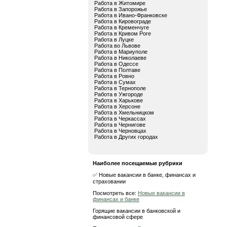
Работа в Житомире
Работа в Запорожье
Работа в Ивано-Франковске
Работа в Кировограде
Работа в Кременчуге
Работа в Кривом Роге
Работа в Луцке
Работа во Львове
Работа в Мариуполе
Работа в Николаеве
Работа в Одессе
Работа в Полтаве
Работа в Ровно
Работа в Сумах
Работа в Тернополе
Работа в Ужгороде
Работа в Харькове
Работа в Херсоне
Работа в Хмельницком
Работа в Черкассах
Работа в Чернигове
Работа в Черновцах
Работа в Других городах
Наиболее посещаемые рубрики
✅ Новые вакансии в банке, финансах и
страховании
Посмотреть все:
Новые вакансии в
финансах и банке
Горящие вакансии в банковской и
финансовой сфере