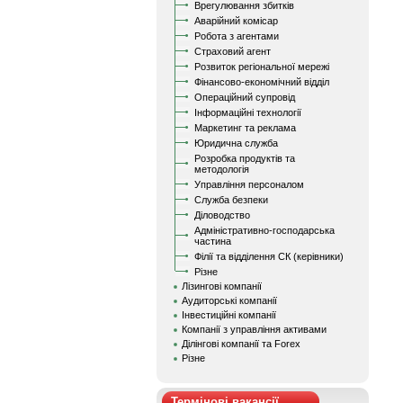
Врегулювання збитків
Аварійний комісар
Робота з агентами
Страховий агент
Розвиток регіональної мережі
Фінансово-економічний відділ
Операційний супровід
Інформаційні технології
Маркетинг та реклама
Юридична служба
Розробка продуктів та
методологія
Управління персоналом
Служба безпеки
Діловодство
Адміністративно-господарська
частина
Філії та відділення СК (керівники)
Різне
Лізингові компанії
Аудиторські компанії
Інвестиційні компанії
Компанії з управління активами
Ділінгові компанії та Forex
Різне
Термінові вакансії