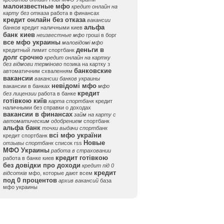
малоизвестные мфо
кредит онлайн на
карту без отказа
работа в финансах
кредит онлайн без отказа
вакансии
альфа
банков
кредит наличными киев
банк киев
неизвестные мфо
гроші в борг
все мфо украины
маловідомі мфо
деньги в
кредитный лимит спортбанк
долг срочно
кредит онлайн на картку
без відмови терміново
позика на картку з
банковские
автоматичним схваленням
вакансии
вакансии банков украины
невідомі мфо
вакансии в банках
мфо
кредит
без лицензии
работа в банке
готівкою київ
карта спортбанк
кредит
наличными без справки о доходах
вакансии в финансах
займ на карту с
автоматическим одобрением
спортбанк
альфа банк
точки выдачи спортбанк
всі мфо україни
кредит спортбанк
Новые
отзывы спортбанк
список rss
МФО Украины
работа в страховании
кредит готівкою
работа в банке киев
без довідки про доходи
кредит під 0
кредит
відсотків
мфо, которые дают всем
под 0 процентов
архив вакансий
база
мфо украины