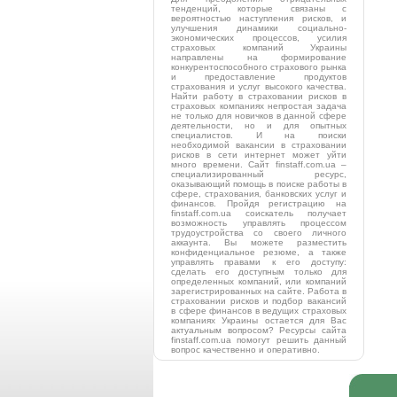
тенденций, которые связаны с
вероятностью наступления рисков, и
улучшения динамики социально-
экономических процессов, усилия
страховых компаний Украины
направлены на формирование
конкурентоспособного страхового рынка
и предоставление продуктов
страхования и услуг высокого качества.
Найти работу в страховании рисков в
страховых компаниях непростая задача
не только для новичков в данной сфере
деятельности, но и для опытных
специалистов. И на поиски
необходимой вакансии в страховании
рисков в сети интернет может уйти
много времени. Сайт finstaff.com.ua –
специализированный ресурс,
оказывающий помощь в поиске работы в
сфере, страхования, банковских услуг и
финансов. Пройдя регистрацию на
finstaff.com.ua соискатель получает
возможность управлять процессом
трудоустройства со своего личного
аккаунта. Вы можете разместить
конфиденциальное резюме, а также
управлять правами к его доступу:
сделать его доступным только для
определенных компаний, или компаний
зарегистрированных на сайте. Работа в
страховании рисков и подбор вакансий
в сфере финансов в ведущих страховых
компаниях Украины остается для Вас
актуальным вопросом? Ресурсы сайта
finstaff.com.ua помогут решить данный
вопрос качественно и оперативно.