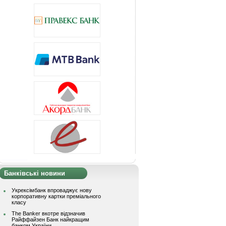
Банківські новини
Укрексімбанк впроваджує нову
корпоративну картки преміального
класу
The Banker вкотре відзначив
Райффайзен Банк найкращим
банком України