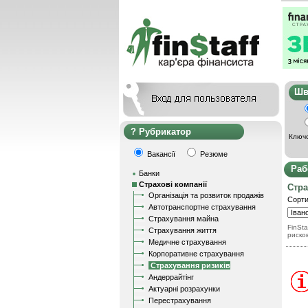
Ш
Рубрикатор
Ключо
Вакансії
Резюме
Раб
Банки
Страхові компанії
Стра
Організація та розвиток продажів
Сорти
Автотранспортне страхування
Страхування майна
FinSta
Страхування життя
риско
Медичне страхування
Корпоративне страхування
Страхування ризиків
Андеррайтінг
Актуарні розрахунки
Перестрахування