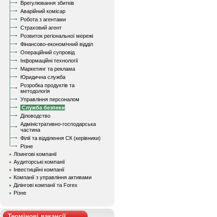
Врегулювання збитків
Аварійний комісар
Робота з агентами
Страховий агент
Розвиток регіональної мережі
Фінансово-економічний відділ
Операційний супровід
Інформаційні технології
Маркетинг та реклама
Юридична служба
Розробка продуктів та
методологія
Управління персоналом
Служба безпеки
Діловодство
Адміністративно-господарська
частина
Філії та відділення СК (керівники)
Різне
Лізингові компанії
Аудиторські компанії
Інвестиційні компанії
Компанії з управління активами
Ділінгові компанії та Forex
Різне
Термінові вакансії