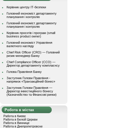
Керівник центру ІТ-безпеки
Головний економіст департаменту
планування і контролю
Головний економіст департаменту
планування і контролю
Керівник проєктів і програм (small
business product owner)
Головний економіст Управління
валютного нагляду
Chief Risk Officer (CRO) — Головний
ризик-менеджер Банку
Chief Compliance Officer (CCO) —
Директор департаменту комплаєнсу
Голова Правління Банку
Заступник Голови Правління -
напрямок «Транзакційний бізнес»
Заступник Голови Правління —
Директор інвестиційного бізнесу
(Казначейство та Фінансові ринки)
Робота в містах
Работа в Киеве
Работа в Белой Церкви
Работа в Виннице
Работа в Днепропетровске