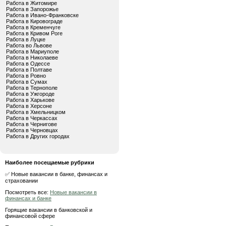
Работа в Житомире
Работа в Запорожье
Работа в Ивано-Франковске
Работа в Кировограде
Работа в Кременчуге
Работа в Кривом Роге
Работа в Луцке
Работа во Львове
Работа в Мариуполе
Работа в Николаеве
Работа в Одессе
Работа в Полтаве
Работа в Ровно
Работа в Сумах
Работа в Тернополе
Работа в Ужгороде
Работа в Харькове
Работа в Херсоне
Работа в Хмельницком
Работа в Черкассах
Работа в Чернигове
Работа в Черновцах
Работа в Других городах
Наиболее посещаемые рубрики
✅ Новые вакансии в банке, финансах и
страховании
Посмотреть все:
Новые вакансии в
финансах и банке
Горящие вакансии в банковской и
финансовой сфере