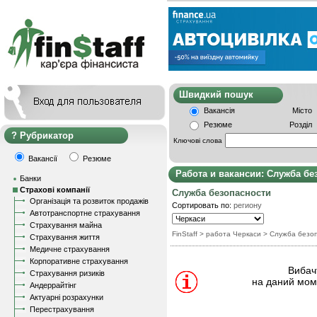
Швидкий пошу
Вакансія
Місто
Резюме
Розділ
Рубрикатор
Ключові слова
Вакансії
Резюме
Работа и вакансии: Служба бе
Банки
Страхові компанії
Служба безопасности
Організація та розвиток продажів
Сортировать по:
региону
Автотранспортне страхування
Страхування майна
FinStaff
> работа Черкаси
>
Служба безо
Страхування життя
Медичне страхування
Корпоративне страхування
Вибачт
Страхування ризиків
на даний моме
Андеррайтінг
Актуарні розрахунки
Перестрахування