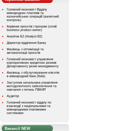
Головний економіст Відділу
міжнародних платежів та
казначейських операцій (валютний
контроль)
Керівник проєктів і програм (small
business product owner)
Аналітик Б2 (Analyst B2)
Директор відділення Банку
Фахівець з оптимізації та
автоматизації проєктів
Головний економіст управління
корпоративних кредитних ризиків
Департаменту ризик-менеджменту
Фахівець з обслуговування клієнтів
в міжнародний банк (Київ)
Заступник начальника управління
методологічного забезпечення та
навчання з питань ПВК/ФТ
Аудитор
Головний економіст відділу по
взаємодії з національними та
міжнародними платіжними
системами
Вакансії NEW