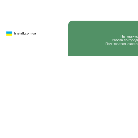
finstaff.com.ua
На главну
Работа по город
Пользовательское с