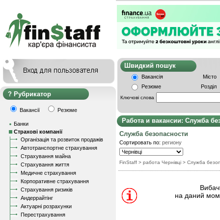
Швидкий пошу
Вакансія
Місто
Резюме
Розділ
Рубрикатор
Ключові слова
Вакансії
Резюме
Работа и вакансии: Служба бе
Банки
Страхові компанії
Служба безопасности
Організація та розвиток продажів
Сортировать по:
региону
Автотранспортне страхування
Страхування майна
FinStaff
> работа Чернівці
>
Служба безо
Страхування життя
Медичне страхування
Корпоративне страхування
Вибачт
Страхування ризиків
на даний моме
Андеррайтінг
Актуарні розрахунки
Перестрахування