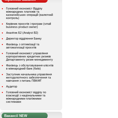
Головний економіст Відділу
міжнародних платежів та
казначейських операцій (валютний
контроль)
Керівник проєктів і програм (small
business product owner)
Аналітик Б2 (Analyst B2)
Директор відділення Банку
Фахівець з оптимізації та
автоматизації проєктів
Головний економіст управління
корпоративних кредитних ризиків
Департаменту ризик-менеджменту
Фахівець з обслуговування клієнтів
в міжнародний банк (Київ)
Заступник начальника управління
методологічного забезпечення та
навчання з питань ПВК/ФТ
Аудитор
Головний економіст відділу по
взаємодії з національними та
міжнародними платіжними
системами
Вакансії NEW