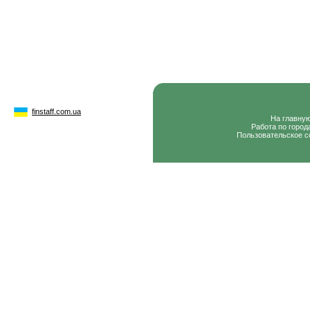
finstaff.com.ua
На главну
Работа по город
Пользовательское с