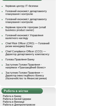
Керівник центру ІТ-безпеки
Головний економіст департаменту
планування і контролю
Головний економіст департаменту
планування і контролю
Керівник проєктів і програм (small
business product owner)
Головний економіст Управління
валютного нагляду
Chief Risk Officer (CRO) — Головний
ризик-менеджер Банку
Chief Compliance Officer (CCO) —
Директор департаменту комплаєнсу
Голова Правління Банку
Заступник Голови Правління -
напрямок «Транзакційний бізнес»
Заступник Голови Правління —
Директор інвестиційного бізнесу
(Казначейство та Фінансові ринки)
Робота в містах
Работа в Киеве
Работа в Белой Церкви
Работа в Виннице
Работа в Днепропетровске