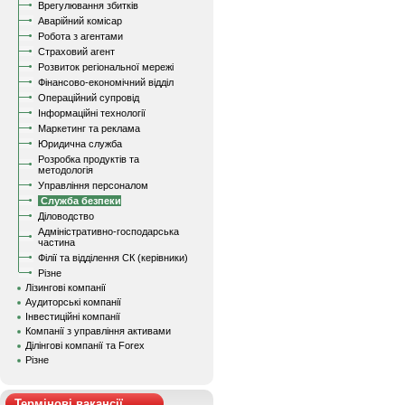
Врегулювання збитків
Аварійний комісар
Робота з агентами
Страховий агент
Розвиток регіональної мережі
Фінансово-економічний відділ
Операційний супровід
Інформаційні технології
Маркетинг та реклама
Юридична служба
Розробка продуктів та
методологія
Управління персоналом
Служба безпеки
Діловодство
Адміністративно-господарська
частина
Філії та відділення СК (керівники)
Різне
Лізингові компанії
Аудиторські компанії
Інвестиційні компанії
Компанії з управління активами
Ділінгові компанії та Forex
Різне
Термінові вакансії