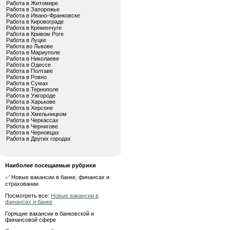
Работа в Житомире
Работа в Запорожье
Работа в Ивано-Франковске
Работа в Кировограде
Работа в Кременчуге
Работа в Кривом Роге
Работа в Луцке
Работа во Львове
Работа в Мариуполе
Работа в Николаеве
Работа в Одессе
Работа в Полтаве
Работа в Ровно
Работа в Сумах
Работа в Тернополе
Работа в Ужгороде
Работа в Харькове
Работа в Херсоне
Работа в Хмельницком
Работа в Черкассах
Работа в Чернигове
Работа в Черновцах
Работа в Других городах
Наиболее посещаемые рубрики
✅ Новые вакансии в банке, финансах и
страховании
Посмотреть все:
Новые вакансии в
финансах и банке
Горящие вакансии в банковской и
финансовой сфере