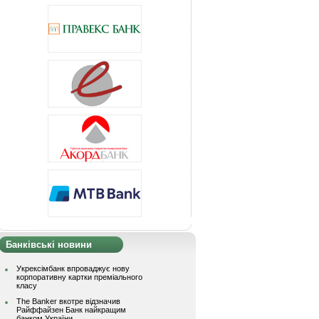
Банківські новини
Укрексімбанк впроваджує нову
корпоративну картки преміального
класу
The Banker вкотре відзначив
Райффайзен Банк найкращим
банком України