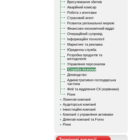
Врегулювання збитків
Аварійний комісар
Робота з агентами
Страховий агент
Розвиток регіональної мережі
Фінансово-економічний відділ
Операційний супровід
Інформаційні технології
Маркетинг та реклама
Юридична служба
Розробка продуктів та
методологія
Управління персоналом
Служба безпеки
Діловодство
Адміністративно-господарська
частина
Філії та відділення СК (керівники)
Різне
Лізингові компанії
Аудиторські компанії
Інвестиційні компанії
Компанії з управління активами
Ділінгові компанії та Forex
Різне
Термінові вакансії