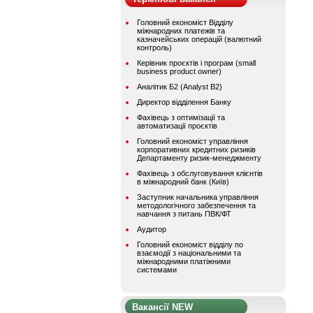
Головний економіст Відділу
міжнародних платежів та
казначейських операцій (валютний
контроль)
Керівник проєктів і програм (small
business product owner)
Аналітик Б2 (Analyst B2)
Директор відділення Банку
Фахівець з оптимізації та
автоматизації проєктів
Головний економіст управління
корпоративних кредитних ризиків
Департаменту ризик-менеджменту
Фахівець з обслуговування клієнтів
в міжнародний банк (Київ)
Заступник начальника управління
методологічного забезпечення та
навчання з питань ПВК/ФТ
Аудитор
Головний економіст відділу по
взаємодії з національними та
міжнародними платіжними
системами
Вакансії NEW