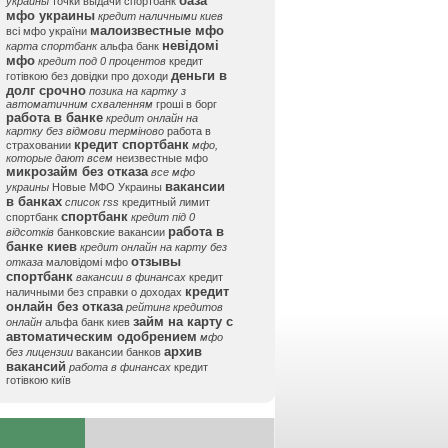
база
украины
точки выдачи спортбанк
мфо украины
кредит наличными киев
малоизвестные мфо
всі мфо україни
невідомі
карта спортбанк
альфа банк
мфо
кредит под 0 процентов
кредит
деньги в
готівкою без довідки про доходи
долг срочно
позика на картку з
автоматичним схваленням
гроші в борг
работа в банке
кредит онлайн на
картку без відмови терміново
работа в
кредит спортбанк
страховании
мфо,
которые дают всем
неизвестные мфо
микрозайм без отказа
все мфо
вакансии
украины
Новые МФО Украины
в банках
список rss
кредитный лимит
спортбанк
спортбанк
кредит під 0
работа в
відсотків
банковские вакансии
банке киев
кредит онлайн на карту без
отзывы
отказа
маловідомі мфо
спортбанк
вакансии в финансах
кредит
кредит
наличными без справки о доходах
онлайн без отказа
рейтинг кредитов
займ на карту с
онлайн
альфа банк киев
автоматическим одобрением
мфо
архив
без лицензии
вакансии банков
вакансий
работа в финансах
кредит
готівкою київ