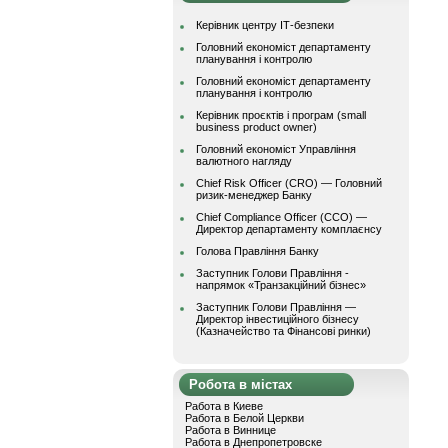
Керівник центру ІТ-безпеки
Головний економіст департаменту
планування і контролю
Головний економіст департаменту
планування і контролю
Керівник проєктів і програм (small
business product owner)
Головний економіст Управління
валютного нагляду
Chief Risk Officer (CRO) — Головний
ризик-менеджер Банку
Chief Compliance Officer (CCO) —
Директор департаменту комплаєнсу
Голова Правління Банку
Заступник Голови Правління -
напрямок «Транзакційний бізнес»
Заступник Голови Правління —
Директор інвестиційного бізнесу
(Казначейство та Фінансові ринки)
Робота в містах
Работа в Киеве
Работа в Белой Церкви
Работа в Виннице
Работа в Днепропетровске