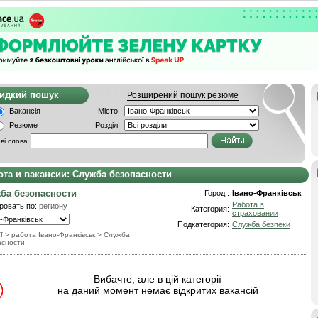
видкий пошук
Розширений пошук резюме
Вакансія
Місто
Резюме
Розділ
ві слова
ота и вакансии: Служба безопасности
ба безопасности
Город :
Івано-Франківськ
Работа в
ровать по:
региону
Категория:
страховании
Подкатегория:
Служба безпеки
f
> работа Івано-Франківськ
>
Служба
асности
Вибачте, але в цій категорії
на даний момент немає відкритих вакансій