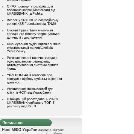
ОККО проводить розіграш для
власників карток Mastercard від
UKRSIBBANK та Fishka
Внесок у $60 000 на благодійному
вечорі KSE Foundation від ПУМб
Клієнти ПриватБанк малого та
середнього бізнесу запрошуються
до участі у дослідженні
Фінансування будівництва сонячної
електростанції на Київщині від
Укргазбанку
Регламентовані технічні заходи в
індустріальному середовищі
Автоматизованої системи виплат
Фонду
УКРЕКСІМБАНК оголосив про
конкурс з відбору суб’єкта оціночної
діяльності
Розширення можливостей для
клієнтів ФОП від Укргазбанку
«Найкращий роботодавець 2023»
UKRSIBBANK увійшов у ТОП-5
рейтингу від UGEN
Посилання
Нові МФО України
вакансии банков