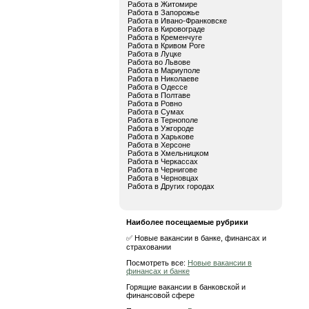
Работа в Житомире
Работа в Запорожье
Работа в Ивано-Франковске
Работа в Кировограде
Работа в Кременчуге
Работа в Кривом Роге
Работа в Луцке
Работа во Львове
Работа в Мариуполе
Работа в Николаеве
Работа в Одессе
Работа в Полтаве
Работа в Ровно
Работа в Сумах
Работа в Тернополе
Работа в Ужгороде
Работа в Харькове
Работа в Херсоне
Работа в Хмельницком
Работа в Черкассах
Работа в Чернигове
Работа в Черновцах
Работа в Других городах
Наиболее посещаемые рубрики
✅ Новые вакансии в банке, финансах и
страховании
Посмотреть все:
Новые вакансии в
финансах и банке
Горящие вакансии в банковской и
финансовой сфере