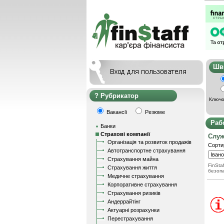
Ш
Рубрикатор
Ключо
Вакансії
Резюме
Раб
Банки
Страхові компанії
Служ
Організація та розвиток продажів
Сорти
Автотранспортне страхування
Страхування майна
FinStaf
Страхування життя
безоп
Медичне страхування
Корпоративне страхування
Страхування ризиків
Андеррайтінг
Актуарні розрахунки
Перестрахування