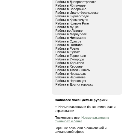
Работа в Днепропетровске
Работа в Житомире
Работа в Запорожье
Работа в Ивано-Франковске
Работа в Кировограде
Работа в Кременчуге
Работа в Кривом Роге
Работа в Луцке
Работа во Львове
Работа в Мариуполе
Работа в Николаеве
Работа в Одессе
Работа в Полтаве
Работа в Ровно
Работа в Сумах
Работа в Тернополе
Работа в Ужгороде
Работа в Харькове
Работа в Херсоне
Работа в Хмельницком
Работа в Черкассах
Работа в Чернигове
Работа в Черновцах
Работа в Других городах
Наиболее посещаемые рубрики
✅ Новые вакансии в банке, финансах и
страховании
Посмотреть все:
Новые вакансии в
финансах и банке
Горящие вакансии в банковской и
финансовой сфере