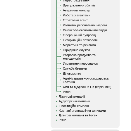
Перестрахування
Врегулювання збитків
Аварійний комісар
Робота з агентами
Страховий агент
Розвиток регіональної мережі
Фінансово-економічний відділ
Операційний супровід
Інформаційні технології
Маркетинг та реклама
Юридична служба
Розробка продуктів та
методологія
Управління персоналом
Служба безпеки
Діловодство
Адміністративно-господарська
частина
Філії та відділення СК (керівники)
Різне
Лізингові компанії
Аудиторські компанії
Інвестиційні компанії
Компанії з управління активами
Ділінгові компанії та Forex
Різне