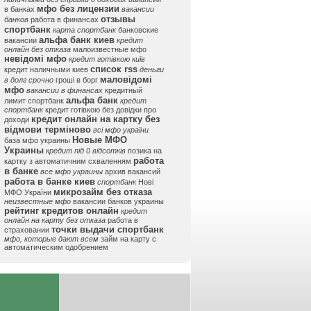
мфо без лицензии
в банках
вакансии
отзывы
банков
работа в финансах
спортбанк
карта спортбанк
банковские
альфа банк киев
вакансии
кредит
онлайн без отказа
малоизвестные мфо
невідомі мфо
кредит готівкою київ
список rss
кредит наличными киев
деньги
маловідомі
в долг срочно
гроші в борг
мфо
вакансии в финансах
кредитный
альфа банк
лимит спортбанк
кредит
спортбанк
кредит готівкою без довідки про
кредит онлайн на картку без
доходи
відмови терміново
всі мфо україни
Новые МФО
база мфо украины
Украины
кредит під 0 відсотків
позика на
работа
картку з автоматичним схваленням
в банке
все мфо украины
архив вакансий
работа в банке киев
спортбанк
Нові
микрозайм без отказа
МФО України
неизвестные мфо
вакансии банков украины
рейтинг кредитов онлайн
кредит
онлайн на карту без отказа
работа в
точки выдачи спортбанк
страховании
мфо, которые дают всем
займ на карту с
автоматическим одобрением