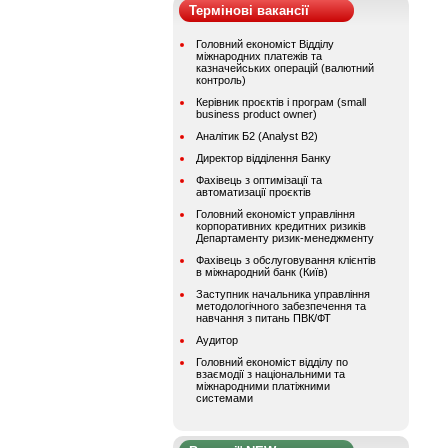
Термінові вакансії
Головний економіст Відділу
міжнародних платежів та
казначейських операцій (валютний
контроль)
Керівник проєктів і програм (small
business product owner)
Аналітик Б2 (Analyst B2)
Директор відділення Банку
Фахівець з оптимізації та
автоматизації проєктів
Головний економіст управління
корпоративних кредитних ризиків
Департаменту ризик-менеджменту
Фахівець з обслуговування клієнтів
в міжнародний банк (Київ)
Заступник начальника управління
методологічного забезпечення та
навчання з питань ПВК/ФТ
Аудитор
Головний економіст відділу по
взаємодії з національними та
міжнародними платіжними
системами