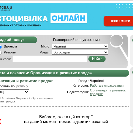
видкий пошук
Розширений пошук резюме
Вакансія
Місто
Резюме
Розділ
ві слова
ота и вакансии: Организация и развитие продаж
низация и развитие продаж
Город :
Чернівці
Категория:
Работа в страховании
ровать по:
региону
Організація та розвиток
Подкатегория:
продажів
f
> работа Чернівці
>
Организация и
тие продаж
Вибачте, але в цій категорії
на даний момент немає відкритих вакансій