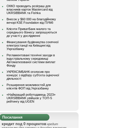
ОККО проводить розіграш для
власників карток Mastercard від
UKRSIBBANK та Fishka
Внесок у $60 000 на благодійному
вечорі KSE Foundation від ПУМб
Клієнти ПриватБанк малого та
середнього бізнесу запрошуються
до участі у дослідженні
Фінансування будівництва сонячної
електростанції на Київщині від
Укргазбанку
Регламентовані технічні заходи в
індустріальному середовищі
Автоматизованої системи виплат
Фонду
УКРЕКСІМБАНК оголосив про
конкурс з відбору суб’єкта оціночної
діяльності
Розширення можливостей для
клієнтів ФОП від Укргазбанку
«Найкращий роботодавець 2023»
UKRSIBBANK увійшов у ТОП-5
рейтингу від UGEN
Посилання
кредит под 0 процентов
кредит
наличными без справки о доходах
вакансии