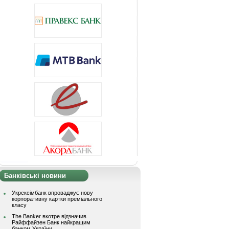
Банківські новини
Укрексімбанк впроваджує нову
корпоративну картки преміального
класу
The Banker вкотре відзначив
Райффайзен Банк найкращим
банком України