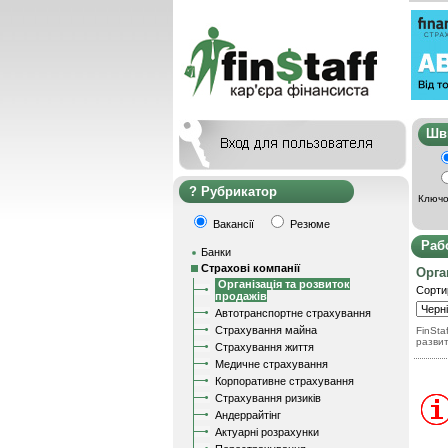
Ш
Рубрикатор
Ключо
Вакансії
Резюме
Раб
Банки
Страхові компанії
Орга
Організація та розвиток
Сорти
продажів
Автотранспортне страхування
Страхування майна
FinStaf
разви
Страхування життя
Медичне страхування
Корпоративне страхування
Страхування ризиків
Андеррайтінг
Актуарні розрахунки