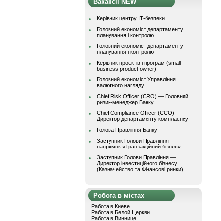
Вакансії NEW
Керівник центру ІТ-безпеки
Головний економіст департаменту
планування і контролю
Головний економіст департаменту
планування і контролю
Керівник проєктів і програм (small
business product owner)
Головний економіст Управління
валютного нагляду
Chief Risk Officer (CRO) — Головний
ризик-менеджер Банку
Chief Compliance Officer (CCO) —
Директор департаменту комплаєнсу
Голова Правління Банку
Заступник Голови Правління -
напрямок «Транзакційний бізнес»
Заступник Голови Правління —
Директор інвестиційного бізнесу
(Казначейство та Фінансові ринки)
Робота в містах
Работа в Киеве
Работа в Белой Церкви
Работа в Виннице