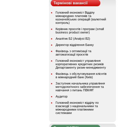
Термінові вакансії
Головний економіст Відділу
міжнародних платежів та
казначейських операцій (валютний
контроль)
Керівник проєктів і програм (small
business product owner)
Аналітик Б2 (Analyst B2)
Директор відділення Банку
Фахівець з оптимізації та
автоматизації проєктів
Головний економіст управління
корпоративних кредитних ризиків
Департаменту ризик-менеджменту
Фахівець з обслуговування клієнтів
в міжнародний банк (Київ)
Заступник начальника управління
методологічного забезпечення та
навчання з питань ПВК/ФТ
Аудитор
Головний економіст відділу по
взаємодії з національними та
міжнародними платіжними
системами