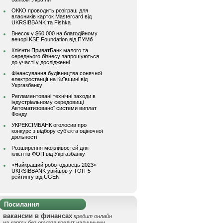
ОККО проводить розіграш для
власників карток Mastercard від
UKRSIBBANK та Fishka
Внесок у $60 000 на благодійному
вечорі KSE Foundation від ПУМб
Клієнти ПриватБанк малого та
середнього бізнесу запрошуються
до участі у дослідженні
Фінансування будівництва сонячної
електростанції на Київщині від
Укргазбанку
Регламентовані технічні заходи в
індустріальному середовищі
Автоматизованої системи виплат
Фонду
УКРЕКСІМБАНК оголосив про
конкурс з відбору суб’єкта оціночної
діяльності
Розширення можливостей для
клієнтів ФОП від Укргазбанку
«Найкращий роботодавець 2023»
UKRSIBBANK увійшов у ТОП-5
рейтингу від UGEN
Посилання
вакансии в финансах
кредит онлайн
на карту без отказа
кредит наличными