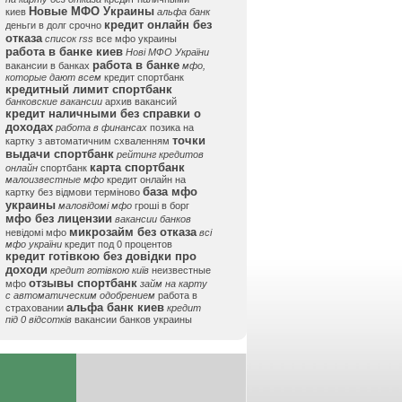
Новые МФО Украины
киев
альфа банк
кредит онлайн без
деньги в долг срочно
отказа
список rss
все мфо украины
работа в банке киев
Нові МФО України
работа в банке
вакансии в банках
мфо,
которые дают всем
кредит спортбанк
кредитный лимит спортбанк
банковские вакансии
архив вакансий
кредит наличными без справки о
доходах
работа в финансах
позика на
точки
картку з автоматичним схваленням
выдачи спортбанк
рейтинг кредитов
карта спортбанк
онлайн
спортбанк
малоизвестные мфо
кредит онлайн на
база мфо
картку без відмови терміново
украины
маловідомі мфо
гроші в борг
мфо без лицензии
вакансии банков
микрозайм без отказа
невідомі мфо
всі
мфо україни
кредит под 0 процентов
кредит готівкою без довідки про
доходи
кредит готівкою київ
неизвестные
отзывы спортбанк
мфо
займ на карту
с автоматическим одобрением
работа в
альфа банк киев
страховании
кредит
під 0 відсотків
вакансии банков украины