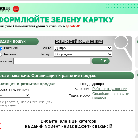
видкий пошук
Розширений пошук резюме
Вакансія
Місто
Резюме
Розділ
ві слова
ота и вакансии: Организация и развитие продаж
низация и развитие продаж
Город :
Дніпро
Категория:
Работа в страховании
ровать по:
региону
Організація та розвиток
Подкатегория:
продажів
f
> работа Дніпро
>
Организация и
тие продаж
Вибачте, але в цій категорії
на даний момент немає відкритих вакансій