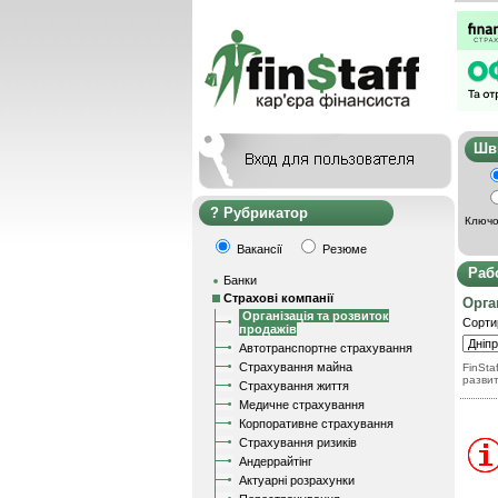
Ш
Рубрикатор
Ключо
Вакансії
Резюме
Раб
Банки
Страхові компанії
Орга
Організація та розвиток
Сорти
продажів
Автотранспортне страхування
Страхування майна
FinStaf
разви
Страхування життя
Медичне страхування
Корпоративне страхування
Страхування ризиків
Андеррайтінг
Актуарні розрахунки