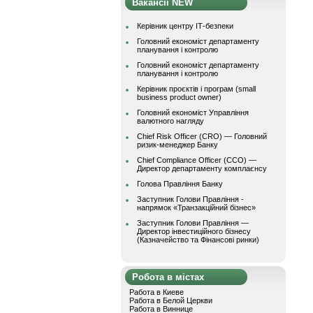
Вакансії NEW
Керівник центру ІТ-безпеки
Головний економіст департаменту
планування і контролю
Головний економіст департаменту
планування і контролю
Керівник проєктів і програм (small
business product owner)
Головний економіст Управління
валютного нагляду
Chief Risk Officer (CRO) — Головний
ризик-менеджер Банку
Chief Compliance Officer (CCO) —
Директор департаменту комплаєнсу
Голова Правління Банку
Заступник Голови Правління -
напрямок «Транзакційний бізнес»
Заступник Голови Правління —
Директор інвестиційного бізнесу
(Казначейство та Фінансові ринки)
Робота в містах
Работа в Киеве
Работа в Белой Церкви
Работа в Виннице