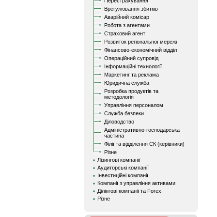
Перестрахування
Врегулювання збитків
Аварійний комісар
Робота з агентами
Страховий агент
Розвиток регіональної мережі
Фінансово-економічний відділ
Операційний супровід
Інформаційні технології
Маркетинг та реклама
Юридична служба
Розробка продуктів та
методологія
Управління персоналом
Служба безпеки
Діловодство
Адміністративно-господарська
частина
Філії та відділення СК (керівники)
Різне
Лізингові компанії
Аудиторські компанії
Інвестиційні компанії
Компанії з управління активами
Ділінгові компанії та Forex
Різне