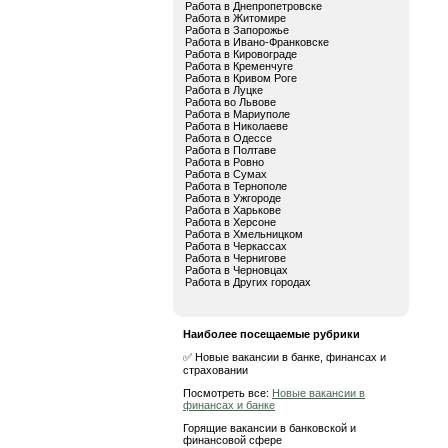
Работа в Днепропетровске
Работа в Житомире
Работа в Запорожье
Работа в Ивано-Франковске
Работа в Кировограде
Работа в Кременчуге
Работа в Кривом Роге
Работа в Луцке
Работа во Львове
Работа в Мариуполе
Работа в Николаеве
Работа в Одессе
Работа в Полтаве
Работа в Ровно
Работа в Сумах
Работа в Тернополе
Работа в Ужгороде
Работа в Харькове
Работа в Херсоне
Работа в Хмельницком
Работа в Черкассах
Работа в Чернигове
Работа в Черновцах
Работа в Других городах
Наиболее посещаемые рубрики
✅ Новые вакансии в банке, финансах и
страховании
Посмотреть все:
Новые вакансии в
финансах и банке
Горящие вакансии в банковской и
финансовой сфере