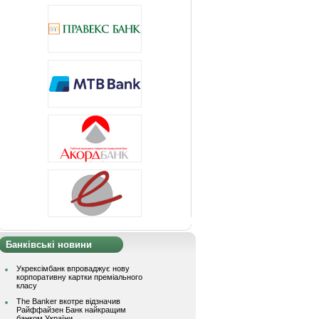
Банківські новини
Укрексімбанк впроваджує нову
корпоративну картки преміального
класу
The Banker вкотре відзначив
Райффайзен Банк найкращим
банком України