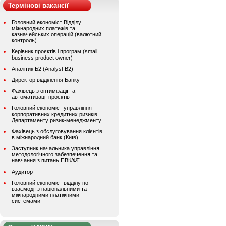
Термінові вакансії
Головний економіст Відділу
міжнародних платежів та
казначейських операцій (валютний
контроль)
Керівник проєктів і програм (small
business product owner)
Аналітик Б2 (Analyst B2)
Директор відділення Банку
Фахівець з оптимізації та
автоматизації проєктів
Головний економіст управління
корпоративних кредитних ризиків
Департаменту ризик-менеджменту
Фахівець з обслуговування клієнтів
в міжнародний банк (Київ)
Заступник начальника управління
методологічного забезпечення та
навчання з питань ПВК/ФТ
Аудитор
Головний економіст відділу по
взаємодії з національними та
міжнародними платіжними
системами