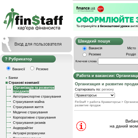
Швидкий пошу
Вакансія
Місто
Резюме
Розділ
Рубрикатор
Ключові слова
Вакансії
Резюме
Работа и вакансии: Организац
Банки
Страхові компанії
Организация и развитие прода
Організація та розвиток
Сортировать по:
региону
продажів
Автотранспортне страхування
Страхування майна
FinStaff
> работа Краматорськ
>
Организа
развитие продаж
Страхування життя
Медичне страхування
Корпоративне страхування
Вибачт
Страхування ризиків
на даний моме
Андеррайтінг
Актуарні розрахунки