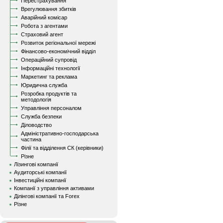
Перестрахування
Врегулювання збитків
Аварійний комісар
Робота з агентами
Страховий агент
Розвиток регіональної мережі
Фінансово-економічний відділ
Операційний супровід
Інформаційні технології
Маркетинг та реклама
Юридична служба
Розробка продуктів та
методологія
Управління персоналом
Служба безпеки
Діловодство
Адміністративно-господарська
частина
Філії та відділення СК (керівники)
Різне
Лізингові компанії
Аудиторські компанії
Інвестиційні компанії
Компанії з управління активами
Ділінгові компанії та Forex
Різне