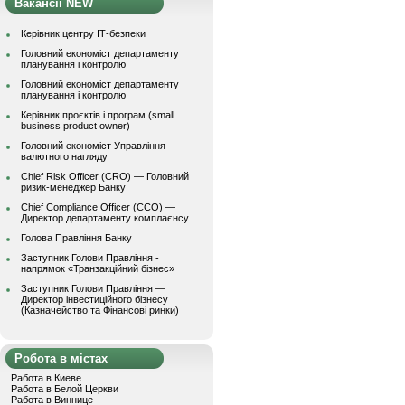
Вакансії NEW
Керівник центру ІТ-безпеки
Головний економіст департаменту
планування і контролю
Головний економіст департаменту
планування і контролю
Керівник проєктів і програм (small
business product owner)
Головний економіст Управління
валютного нагляду
Chief Risk Officer (CRO) — Головний
ризик-менеджер Банку
Chief Compliance Officer (CCO) —
Директор департаменту комплаєнсу
Голова Правління Банку
Заступник Голови Правління -
напрямок «Транзакційний бізнес»
Заступник Голови Правління —
Директор інвестиційного бізнесу
(Казначейство та Фінансові ринки)
Робота в містах
Работа в Киеве
Работа в Белой Церкви
Работа в Виннице