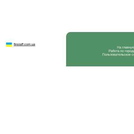
finstaff.com.ua
На главну
Работа по город
Пользовательское с