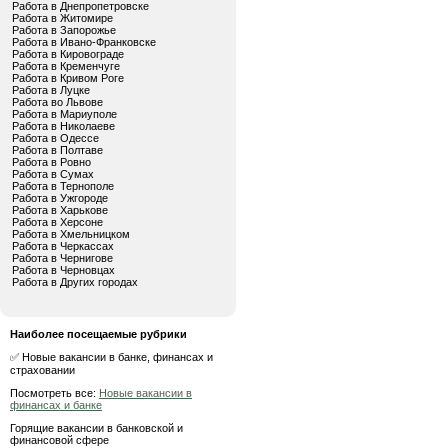
Работа в Днепропетровске
Работа в Житомире
Работа в Запорожье
Работа в Ивано-Франковске
Работа в Кировограде
Работа в Кременчуге
Работа в Кривом Роге
Работа в Луцке
Работа во Львове
Работа в Мариуполе
Работа в Николаеве
Работа в Одессе
Работа в Полтаве
Работа в Ровно
Работа в Сумах
Работа в Тернополе
Работа в Ужгороде
Работа в Харькове
Работа в Херсоне
Работа в Хмельницком
Работа в Черкассах
Работа в Чернигове
Работа в Черновцах
Работа в Других городах
Наиболее посещаемые рубрики
✅ Новые вакансии в банке, финансах и
страховании
Посмотреть все:
Новые вакансии в
финансах и банке
Горящие вакансии в банковской и
финансовой сфере