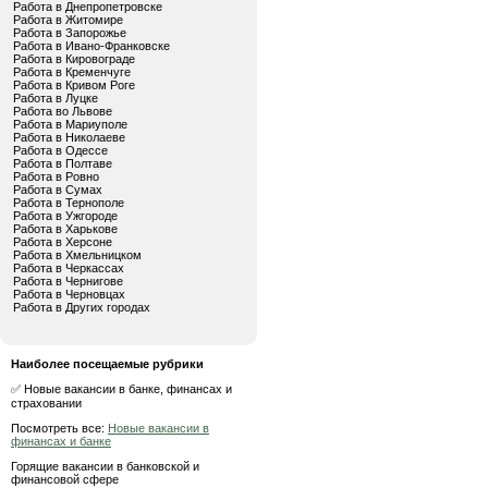
Работа в Днепропетровске
Работа в Житомире
Работа в Запорожье
Работа в Ивано-Франковске
Работа в Кировограде
Работа в Кременчуге
Работа в Кривом Роге
Работа в Луцке
Работа во Львове
Работа в Мариуполе
Работа в Николаеве
Работа в Одессе
Работа в Полтаве
Работа в Ровно
Работа в Сумах
Работа в Тернополе
Работа в Ужгороде
Работа в Харькове
Работа в Херсоне
Работа в Хмельницком
Работа в Черкассах
Работа в Чернигове
Работа в Черновцах
Работа в Других городах
Наиболее посещаемые рубрики
✅ Новые вакансии в банке, финансах и
страховании
Посмотреть все:
Новые вакансии в
финансах и банке
Горящие вакансии в банковской и
финансовой сфере