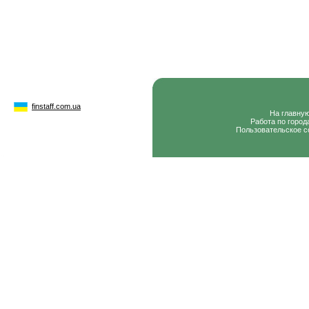
finstaff.com.ua
На главну
Работа по город
Пользовательское с