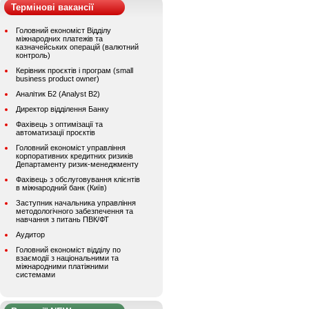
Термінові вакансії
Головний економіст Відділу
міжнародних платежів та
казначейських операцій (валютний
контроль)
Керівник проєктів і програм (small
business product owner)
Аналітик Б2 (Analyst B2)
Директор відділення Банку
Фахівець з оптимізації та
автоматизації проєктів
Головний економіст управління
корпоративних кредитних ризиків
Департаменту ризик-менеджменту
Фахівець з обслуговування клієнтів
в міжнародний банк (Київ)
Заступник начальника управління
методологічного забезпечення та
навчання з питань ПВК/ФТ
Аудитор
Головний економіст відділу по
взаємодії з національними та
міжнародними платіжними
системами