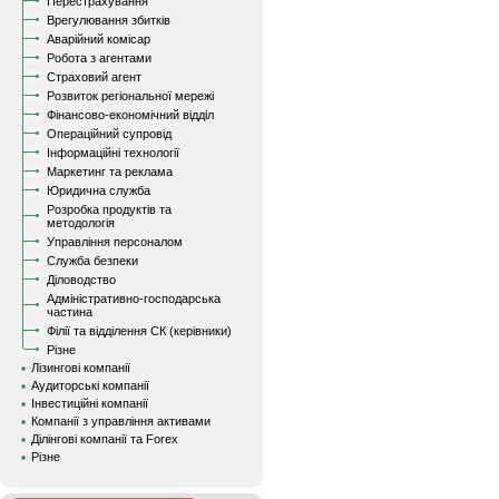
Перестрахування
Врегулювання збитків
Аварійний комісар
Робота з агентами
Страховий агент
Розвиток регіональної мережі
Фінансово-економічний відділ
Операційний супровід
Інформаційні технології
Маркетинг та реклама
Юридична служба
Розробка продуктів та
методологія
Управління персоналом
Служба безпеки
Діловодство
Адміністративно-господарська
частина
Філії та відділення СК (керівники)
Різне
Лізингові компанії
Аудиторські компанії
Інвестиційні компанії
Компанії з управління активами
Ділінгові компанії та Forex
Різне