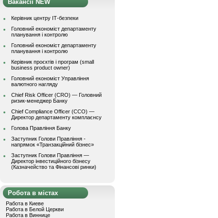
Вакансії NEW
Керівник центру ІТ-безпеки
Головний економіст департаменту
планування і контролю
Головний економіст департаменту
планування і контролю
Керівник проєктів і програм (small
business product owner)
Головний економіст Управління
валютного нагляду
Chief Risk Officer (CRO) — Головний
ризик-менеджер Банку
Chief Compliance Officer (CCO) —
Директор департаменту комплаєнсу
Голова Правління Банку
Заступник Голови Правління -
напрямок «Транзакційний бізнес»
Заступник Голови Правління —
Директор інвестиційного бізнесу
(Казначейство та Фінансові ринки)
Робота в містах
Работа в Киеве
Работа в Белой Церкви
Работа в Виннице