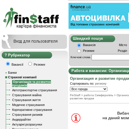
Швидкий пошу
Вакансія
Місто
Резюме
Розділ
Рубрикатор
Ключові слова
Вакансії
Резюме
Работа и вакансии: Организац
Банки
Страхові компанії
Организация и развитие прода
Організація та розвиток
Сортировать по:
региону
продажів
Автотранспортне страхування
Страхування майна
FinStaff
> работа Симферопіль
>
Организ
развитие продаж
Страхування життя
Медичне страхування
Корпоративне страхування
Вибачт
Страхування ризиків
на даний моме
Андеррайтінг
Актуарні розрахунки