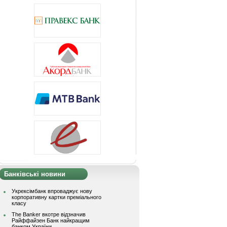
Банківські новини
Укрексімбанк впроваджує нову
корпоративну картки преміального
класу
The Banker вкотре відзначив
Райффайзен Банк найкращим
банком України