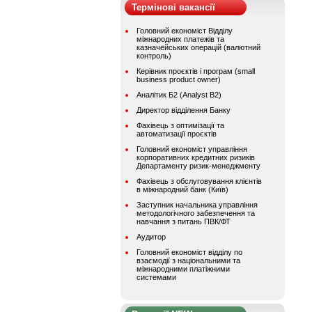
Термінові вакансії
Головний економіст Відділу
міжнародних платежів та
казначейських операцій (валютний
контроль)
Керівник проєктів і програм (small
business product owner)
Аналітик Б2 (Analyst B2)
Директор відділення Банку
Фахівець з оптимізації та
автоматизації проєктів
Головний економіст управління
корпоративних кредитних ризиків
Департаменту ризик-менеджменту
Фахівець з обслуговування клієнтів
в міжнародний банк (Київ)
Заступник начальника управління
методологічного забезпечення та
навчання з питань ПВК/ФТ
Аудитор
Головний економіст відділу по
взаємодії з національними та
міжнародними платіжними
системами