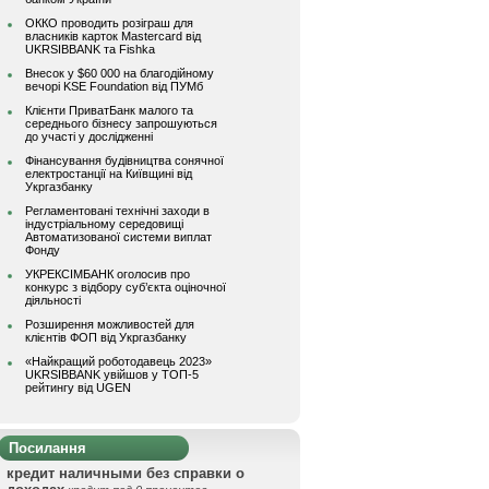
ОККО проводить розіграш для
власників карток Mastercard від
UKRSIBBANK та Fishka
Внесок у $60 000 на благодійному
вечорі KSE Foundation від ПУМб
Клієнти ПриватБанк малого та
середнього бізнесу запрошуються
до участі у дослідженні
Фінансування будівництва сонячної
електростанції на Київщині від
Укргазбанку
Регламентовані технічні заходи в
індустріальному середовищі
Автоматизованої системи виплат
Фонду
УКРЕКСІМБАНК оголосив про
конкурс з відбору суб’єкта оціночної
діяльності
Розширення можливостей для
клієнтів ФОП від Укргазбанку
«Найкращий роботодавець 2023»
UKRSIBBANK увійшов у ТОП-5
рейтингу від UGEN
Посилання
кредит наличными без справки о