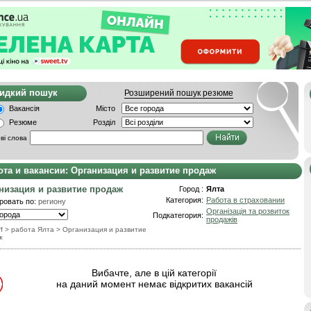
видкий пошук
Розширений пошук резюме
Вакансія
Місто
Резюме
Розділ
ві слова
ота и вакансии: Организация и развитие продаж
низация и развитие продаж
Город :
Ялта
Категория:
Работа в страховании
ровать по:
региону
Організація та розвиток
Подкатегория:
продажів
f
> работа Ялта
>
Организация и развитие
ж
Вибачте, але в цій категорії
на даний момент немає відкритих вакансій