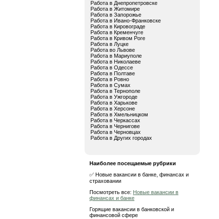
Работа в Днепропетровске
Работа в Житомире
Работа в Запорожье
Работа в Ивано-Франковске
Работа в Кировограде
Работа в Кременчуге
Работа в Кривом Роге
Работа в Луцке
Работа во Львове
Работа в Мариуполе
Работа в Николаеве
Работа в Одессе
Работа в Полтаве
Работа в Ровно
Работа в Сумах
Работа в Тернополе
Работа в Ужгороде
Работа в Харькове
Работа в Херсоне
Работа в Хмельницком
Работа в Черкассах
Работа в Чернигове
Работа в Черновцах
Работа в Других городах
Наиболее посещаемые рубрики
✅ Новые вакансии в банке, финансах и
страховании
Посмотреть все:
Новые вакансии в
финансах и банке
Горящие вакансии в банковской и
финансовой сфере