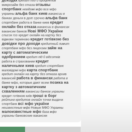
доходах
кредит под 0 процентов
отзывы
микрозайм без отказа
спортбанк
невідомі мфо
все мфо
альфа банк киев
украины
вакансии в
альфа банк
банках
деньги в долг срочно
кредит
спортбанк
работа в банке киев
онлайн без отказа
вакансии в финансах
Нові МФО України
вакансии банков
список rss
кредит онлайн на картку без
кредит готівкою без
відмови терміново
довідки про доходи
кредитный лимит
займ на
спортбанк
мфо без лицензии
карту с автоматическим
одобрением
кредит під 0 відсотків
кредит
работа в страховании
наличными киев
кредит спортбанк
карта спортбанк
маловідомі мфо
кредит онлайн на карту без отказа
архив
работа в финансах
вакансий
работа в
позика на
банке
мфо, которые дают всем
картку з автоматичним
схваленням
вакансии банков украины
гроші в борг
кредит готівкою київ
рейтинг кредитов онлайн
точки выдачи
всі мфо україни
спортбанк
неизвестные мфо
Новые МФО Украины
малоизвестные мфо
база мфо
украины
банковские вакансии