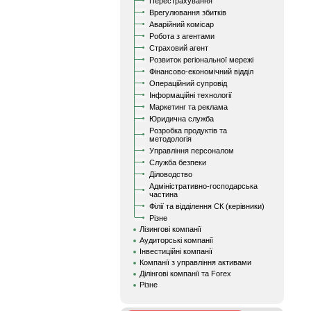
Перестрахування
Врегулювання збитків
Аварійний комісар
Робота з агентами
Страховий агент
Розвиток регіональної мережі
Фінансово-економічний відділ
Операційний супровід
Інформаційні технології
Маркетинг та реклама
Юридична служба
Розробка продуктів та
методологія
Управління персоналом
Служба безпеки
Діловодство
Адміністративно-господарська
частина
Філії та відділення СК (керівники)
Різне
Лізингові компанії
Аудиторські компанії
Інвестиційні компанії
Компанії з управління активами
Ділінгові компанії та Forex
Різне