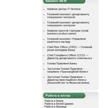
Вакансії NEW
Керівник центру ІТ-безпеки
Головний економіст департаменту
планування і контролю
Головний економіст департаменту
планування і контролю
Керівник проєктів і програм (small
business product owner)
Головний економіст Управління
валютного нагляду
Chief Risk Officer (CRO) — Головний
ризик-менеджер Банку
Chief Compliance Officer (CCO) —
Директор департаменту комплаєнсу
Голова Правління Банку
Заступник Голови Правління -
напрямок «Транзакційний бізнес»
Заступник Голови Правління —
Директор інвестиційного бізнесу
(Казначейство та Фінансові ринки)
Робота в містах
Работа в Киеве
Работа в Белой Церкви
Работа в Виннице