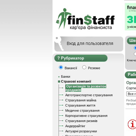
Ш
Рубрикатор
Ключо
Вакансії
Резюме
Раб
Банки
Страхові компанії
Орга
Організація та розвиток
Сорти
продажів
Автотранспортне страхування
Страхування майна
FinStaf
прода
Страхування життя
Медичне страхування
Корпоративне страхування
Страхування ризиків
Андеррайтінг
Актуарні розрахунки