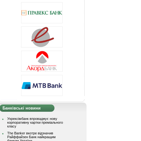
Банківські новини
Укрексімбанк впроваджує нову
корпоративну картки преміального
класу
The Banker вкотре відзначив
Райффайзен Банк найкращим
банком України