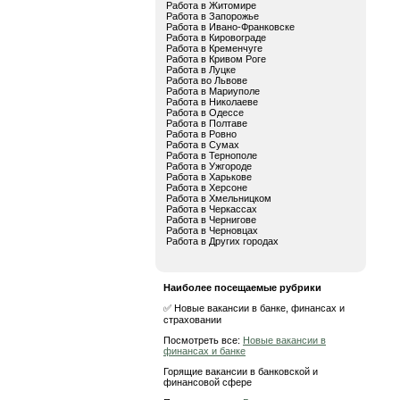
Работа в Житомире
Работа в Запорожье
Работа в Ивано-Франковске
Работа в Кировограде
Работа в Кременчуге
Работа в Кривом Роге
Работа в Луцке
Работа во Львове
Работа в Мариуполе
Работа в Николаеве
Работа в Одессе
Работа в Полтаве
Работа в Ровно
Работа в Сумах
Работа в Тернополе
Работа в Ужгороде
Работа в Харькове
Работа в Херсоне
Работа в Хмельницком
Работа в Черкассах
Работа в Чернигове
Работа в Черновцах
Работа в Других городах
Наиболее посещаемые рубрики
✅ Новые вакансии в банке, финансах и
страховании
Посмотреть все:
Новые вакансии в
финансах и банке
Горящие вакансии в банковской и
финансовой сфере