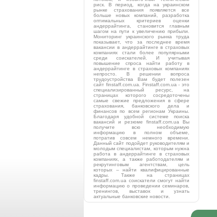
риск. В период, когда на украинском
рынке страхования появляется все
больше новых компаний, разработка
оптимальных критериев оценки
андеррайтинга, становится главным
шагом на пути к увеличению прибыли.
Мониторинг украинского рынка труда
показывает, что за последнее время
вакансии в андеррайтинге в страховых
компаниях стали более популярными
среди соискателей. И учитывая
повышение спроса найти работу в
андеррайтинге в страховых компаниях
непросто. В решении вопроса
трудоустройства Вам будет полезен
сайт finstaff.com.ua. Finstaff.com.ua - это
специализированный ресурс, на
страницах которого сосредоточены
самые свежие предложения в сфере
страхования, банковского дела и
финансов по всем регионам Украины.
Благодаря удобной системе поиска
вакансий и резюме finstaff.com.ua Вы
получите всю необходимую
информацию в полном объеме,
потратив совсем немного времени.
Данный сайт подойдет руководителям и
молодым специалистам, которым нужна
работа в андеррайтинге в страховых
компаниях, а также работодателям и
рекрутинговым агентствам, цель
которых – найти квалифицированные
кадры. Также на страницах
finstaff.com.ua соискатели смогут найти
информацию о проведении семинаров,
тренингов, выставок и узнать
актуальные банковские новости.