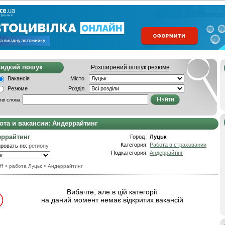
видкий пошук
Розширений пошук резюме
Вакансія
Місто
Резюме
Розділ
ві слова
ота и вакансии: Андеррайтинг
ррайтинг
Город :
Луцьк
Категория:
Работа в страховании
ровать по:
региону
Подкатегория:
Андеррайтінг
ff
> работа Луцьк
>
Андеррайтинг
Вибачте, але в цій категорії
на даний момент немає відкритих вакансій