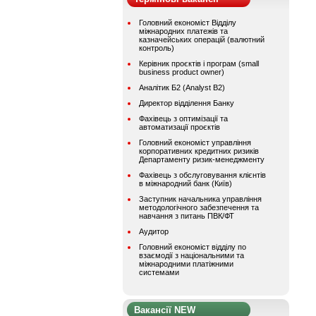
Головний економіст Відділу
міжнародних платежів та
казначейських операцій (валютний
контроль)
Керівник проєктів і програм (small
business product owner)
Аналітик Б2 (Analyst B2)
Директор відділення Банку
Фахівець з оптимізації та
автоматизації проєктів
Головний економіст управління
корпоративних кредитних ризиків
Департаменту ризик-менеджменту
Фахівець з обслуговування клієнтів
в міжнародний банк (Київ)
Заступник начальника управління
методологічного забезпечення та
навчання з питань ПВК/ФТ
Аудитор
Головний економіст відділу по
взаємодії з національними та
міжнародними платіжними
системами
Вакансії NEW