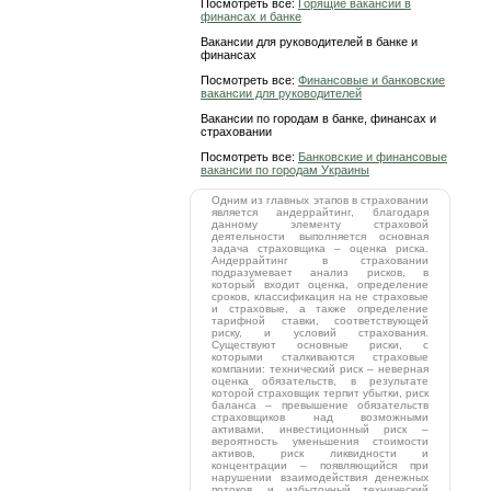
Посмотреть все:
Горящие вакансии в
финансах и банке
Вакансии для руководителей в банке и
финансах
Посмотреть все:
Финансовые и банковские
вакансии для руководителей
Вакансии по городам в банке, финансах и
страховании
Посмотреть все:
Банковские и финансовые
вакансии по городам Украины
Одним из главных этапов в страховании
является андеррайтинг, благодаря
данному элементу страховой
деятельности выполняется основная
задача страховщика – оценка риска.
Андеррайтинг в страховании
подразумевает анализ рисков, в
который входит оценка, определение
сроков, классификация на не страховые
и страховые, а также определение
тарифной ставки, соответствующей
риску, и условий страхования.
Существуют основные риски, с
которыми сталкиваются страховые
компании: технический риск – неверная
оценка обязательств, в результате
которой страховщик терпит убытки, риск
баланса – превышение обязательств
страховщиков над возможными
активами, инвестиционный риск –
вероятность уменьшения стоимости
активов, риск ликвидности и
концентрации – появляющийся при
нарушении взаимодействия денежных
потоков, и избыточный технический