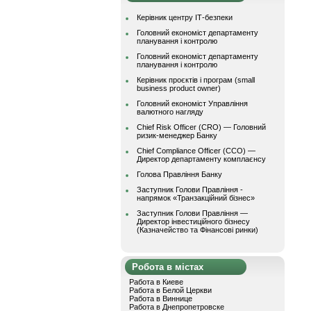
Керівник центру ІТ-безпеки
Головний економіст департаменту
планування і контролю
Головний економіст департаменту
планування і контролю
Керівник проєктів і програм (small
business product owner)
Головний економіст Управління
валютного нагляду
Chief Risk Officer (CRO) — Головний
ризик-менеджер Банку
Chief Compliance Officer (CCO) —
Директор департаменту комплаєнсу
Голова Правління Банку
Заступник Голови Правління -
напрямок «Транзакційний бізнес»
Заступник Голови Правління —
Директор інвестиційного бізнесу
(Казначейство та Фінансові ринки)
Робота в містах
Работа в Киеве
Работа в Белой Церкви
Работа в Виннице
Работа в Днепропетровске