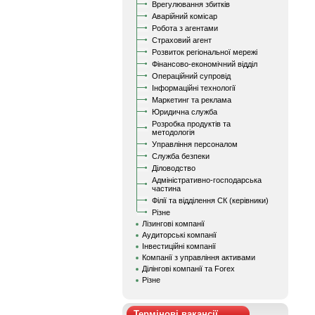
Врегулювання збитків
Аварійний комісар
Робота з агентами
Страховий агент
Розвиток регіональної мережі
Фінансово-економічний відділ
Операційний супровід
Інформаційні технології
Маркетинг та реклама
Юридична служба
Розробка продуктів та
методологія
Управління персоналом
Служба безпеки
Діловодство
Адміністративно-господарська
частина
Філії та відділення СК (керівники)
Різне
Лізингові компанії
Аудиторські компанії
Інвестиційні компанії
Компанії з управління активами
Ділінгові компанії та Forex
Різне
Термінові вакансії