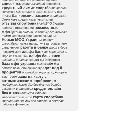
список rss
архив вакансий
спортбанк
кредитный лимит спортбанк
кредит
готівкою київ
кредит онлайн на карту без
банковские вакансии
отказа
работа в
банке киев
кредит наличными киев
отзывы спортбанк
Нові МФО України
неизвестные
работа в страховании
мфо
кредит онлайн на картку без відмови
терміново
вакансии банков украины
Новые МФО Украины
кредит
спортбанк
позика на картку з автоматичним
работа в банке
схваленням
гроші в борг
альфа банк
невідомі мфо
всі мфо україни
альфа банк киев
мфо без лицензии
вакансии в банках
кредит під 0 відсотків
база мфо украины
микрозайм без
кредит под 0
отказа
вакансии банков
процентов
маловідомі мфо
мфо, которые
займ на карту с
дают всем
автоматическим одобрением
кредит готівкою без довідки про доходи
кредит онлайн
вакансии в финансах
без отказа
все мфо украины
карта спортбанк
малоизвестные мфо
кредит наличными без справки о доходах
работа в финансах