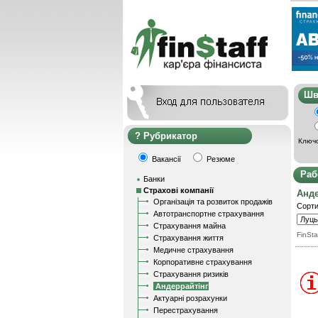
Ш
Рубрикатор
Ключо
Вакансії
Резюме
Раб
Банки
Страхові компанії
Анде
Організація та розвиток продажів
Сорти
Автотранспортне страхування
Страхування майна
FinSta
Страхування життя
Медичне страхування
Корпоративне страхування
Страхування ризиків
Андеррайтінг
Актуарні розрахунки
Перестрахування