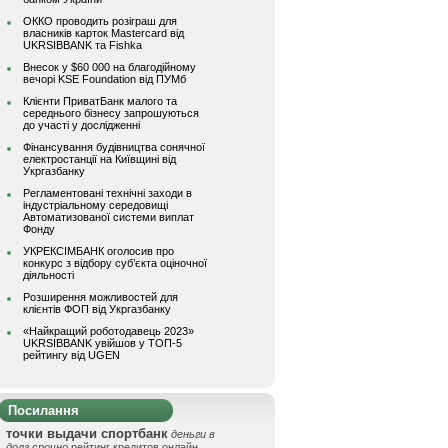
ОККО проводить розіграш для
власників карток Mastercard від
UKRSIBBANK та Fishka
Внесок у $60 000 на благодійному
вечорі KSE Foundation від ПУМб
Клієнти ПриватБанк малого та
середнього бізнесу запрошуються
до участі у дослідженні
Фінансування будівництва сонячної
електростанції на Київщині від
Укргазбанку
Регламентовані технічні заходи в
індустріальному середовищі
Автоматизованої системи виплат
Фонду
УКРЕКСІМБАНК оголосив про
конкурс з відбору суб’єкта оціночної
діяльності
Розширення можливостей для
клієнтів ФОП від Укргазбанку
«Найкращий роботодавець 2023»
UKRSIBBANK увійшов у ТОП-5
рейтингу від UGEN
Посилання
точки выдачи спортбанк
деньги в
долг срочно
рейтинг кредитов онлайн