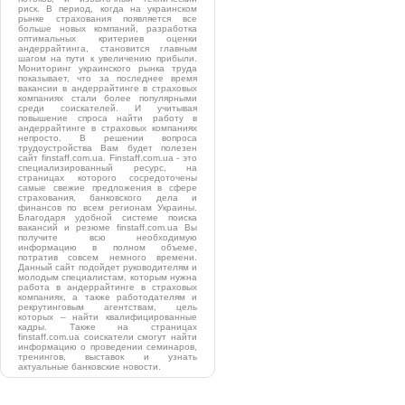
риск. В период, когда на украинском
рынке страхования появляется все
больше новых компаний, разработка
оптимальных критериев оценки
андеррайтинга, становится главным
шагом на пути к увеличению прибыли.
Мониторинг украинского рынка труда
показывает, что за последнее время
вакансии в андеррайтинге в страховых
компаниях стали более популярными
среди соискателей. И учитывая
повышение спроса найти работу в
андеррайтинге в страховых компаниях
непросто. В решении вопроса
трудоустройства Вам будет полезен
сайт finstaff.com.ua. Finstaff.com.ua - это
специализированный ресурс, на
страницах которого сосредоточены
самые свежие предложения в сфере
страхования, банковского дела и
финансов по всем регионам Украины.
Благодаря удобной системе поиска
вакансий и резюме finstaff.com.ua Вы
получите всю необходимую
информацию в полном объеме,
потратив совсем немного времени.
Данный сайт подойдет руководителям и
молодым специалистам, которым нужна
работа в андеррайтинге в страховых
компаниях, а также работодателям и
рекрутинговым агентствам, цель
которых – найти квалифицированные
кадры. Также на страницах
finstaff.com.ua соискатели смогут найти
информацию о проведении семинаров,
тренингов, выставок и узнать
актуальные банковские новости.