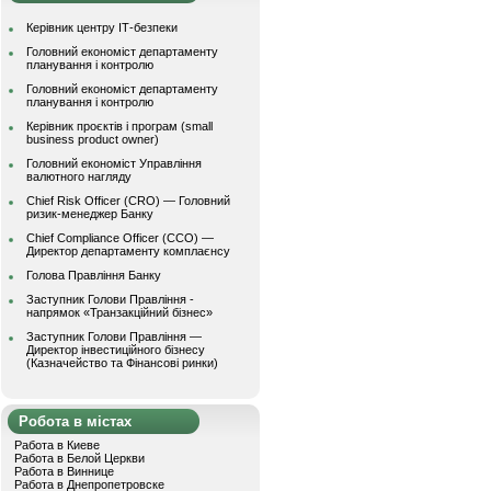
Керівник центру ІТ-безпеки
Головний економіст департаменту
планування і контролю
Головний економіст департаменту
планування і контролю
Керівник проєктів і програм (small
business product owner)
Головний економіст Управління
валютного нагляду
Chief Risk Officer (CRO) — Головний
ризик-менеджер Банку
Chief Compliance Officer (CCO) —
Директор департаменту комплаєнсу
Голова Правління Банку
Заступник Голови Правління -
напрямок «Транзакційний бізнес»
Заступник Голови Правління —
Директор інвестиційного бізнесу
(Казначейство та Фінансові ринки)
Робота в містах
Работа в Киеве
Работа в Белой Церкви
Работа в Виннице
Работа в Днепропетровске