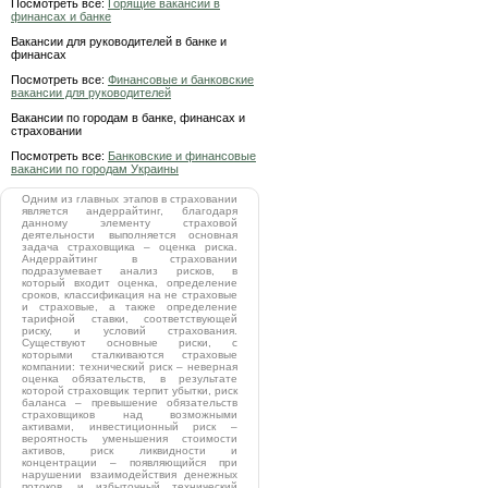
Посмотреть все:
Горящие вакансии в
финансах и банке
Вакансии для руководителей в банке и
финансах
Посмотреть все:
Финансовые и банковские
вакансии для руководителей
Вакансии по городам в банке, финансах и
страховании
Посмотреть все:
Банковские и финансовые
вакансии по городам Украины
Одним из главных этапов в страховании
является андеррайтинг, благодаря
данному элементу страховой
деятельности выполняется основная
задача страховщика – оценка риска.
Андеррайтинг в страховании
подразумевает анализ рисков, в
который входит оценка, определение
сроков, классификация на не страховые
и страховые, а также определение
тарифной ставки, соответствующей
риску, и условий страхования.
Существуют основные риски, с
которыми сталкиваются страховые
компании: технический риск – неверная
оценка обязательств, в результате
которой страховщик терпит убытки, риск
баланса – превышение обязательств
страховщиков над возможными
активами, инвестиционный риск –
вероятность уменьшения стоимости
активов, риск ликвидности и
концентрации – появляющийся при
нарушении взаимодействия денежных
потоков, и избыточный технический