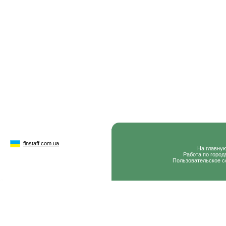
finstaff.com.ua
На главну
Работа по город
Пользовательское с