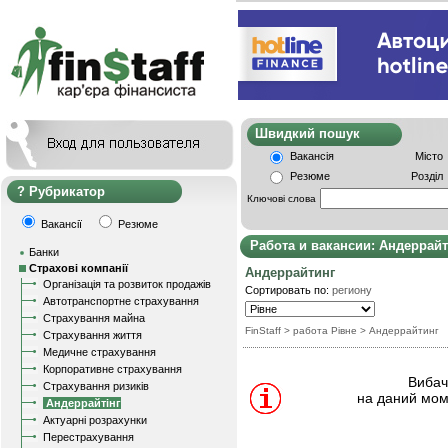
Швидкий пошу
Вакансія
Місто
Резюме
Розділ
Рубрикатор
Ключові слова
Вакансії
Резюме
Работа и вакансии: Андеррайт
Банки
Страхові компанії
Андеррайтинг
Організація та розвиток продажів
Сортировать по:
региону
Автотранспортне страхування
Страхування майна
FinStaff
> работа Рівне
>
Андеррайтинг
Страхування життя
Медичне страхування
Корпоративне страхування
Вибачт
Страхування ризиків
на даний мом
Андеррайтінг
Актуарні розрахунки
Перестрахування