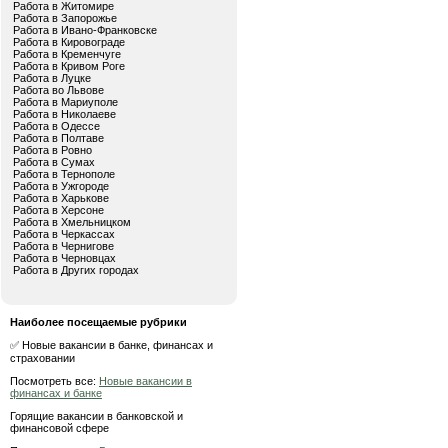
Работа в Житомире
Работа в Запорожье
Работа в Ивано-Франковске
Работа в Кировограде
Работа в Кременчуге
Работа в Кривом Роге
Работа в Луцке
Работа во Львове
Работа в Мариуполе
Работа в Николаеве
Работа в Одессе
Работа в Полтаве
Работа в Ровно
Работа в Сумах
Работа в Тернополе
Работа в Ужгороде
Работа в Харькове
Работа в Херсоне
Работа в Хмельницком
Работа в Черкассах
Работа в Чернигове
Работа в Черновцах
Работа в Других городах
Наиболее посещаемые рубрики
✅ Новые вакансии в банке, финансах и
страховании
Посмотреть все:
Новые вакансии в
финансах и банке
Горящие вакансии в банковской и
финансовой сфере