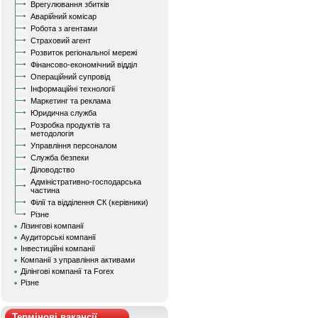
Врегулювання збитків
Аварійний комісар
Робота з агентами
Страховий агент
Розвиток регіональної мережі
Фінансово-економічний відділ
Операційний супровід
Інформаційні технології
Маркетинг та реклама
Юридична служба
Розробка продуктів та
методологія
Управління персоналом
Служба безпеки
Діловодство
Адміністративно-господарська
частина
Філії та відділення СК (керівники)
Різне
Лізингові компанії
Аудиторські компанії
Інвестиційні компанії
Компанії з управління активами
Ділінгові компанії та Forex
Різне
Термінові вакансії