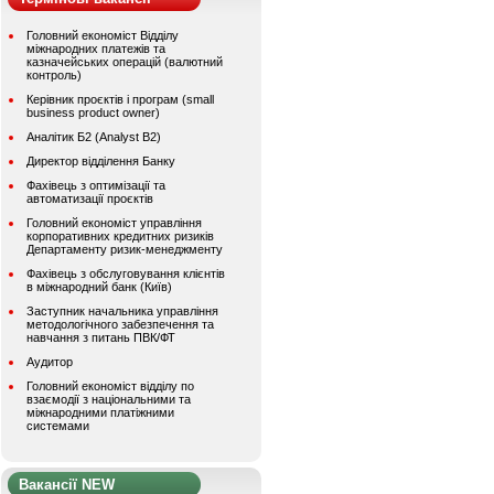
Головний економіст Відділу
міжнародних платежів та
казначейських операцій (валютний
контроль)
Керівник проєктів і програм (small
business product owner)
Аналітик Б2 (Analyst B2)
Директор відділення Банку
Фахівець з оптимізації та
автоматизації проєктів
Головний економіст управління
корпоративних кредитних ризиків
Департаменту ризик-менеджменту
Фахівець з обслуговування клієнтів
в міжнародний банк (Київ)
Заступник начальника управління
методологічного забезпечення та
навчання з питань ПВК/ФТ
Аудитор
Головний економіст відділу по
взаємодії з національними та
міжнародними платіжними
системами
Вакансії NEW