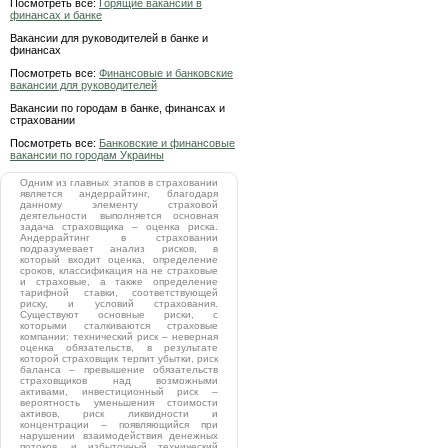
Посмотреть все:
Горящие вакансии в
финансах и банке
Вакансии для руководителей в банке и
финансах
Посмотреть все:
Финансовые и банковские
вакансии для руководителей
Вакансии по городам в банке, финансах и
страховании
Посмотреть все:
Банковские и финансовые
вакансии по городам Украины
Одним из главных этапов в страховании
является андеррайтинг, благодаря
данному элементу страховой
деятельности выполняется основная
задача страховщика – оценка риска.
Андеррайтинг в страховании
подразумевает анализ рисков, в
который входит оценка, определение
сроков, классификация на не страховые
и страховые, а также определение
тарифной ставки, соответствующей
риску, и условий страхования.
Существуют основные риски, с
которыми сталкиваются страховые
компании: технический риск – неверная
оценка обязательств, в результате
которой страховщик терпит убытки, риск
баланса – превышение обязательств
страховщиков над возможными
активами, инвестиционный риск –
вероятность уменьшения стоимости
активов, риск ликвидности и
концентрации – появляющийся при
нарушении взаимодействия денежных
потоков, и избыточный технический