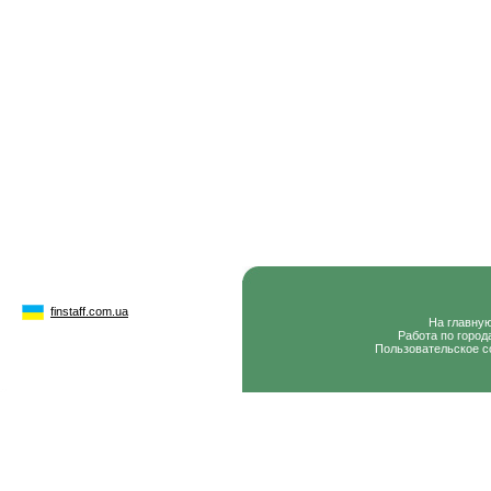
finstaff.com.ua
На главну
Работа по город
Пользовательское с