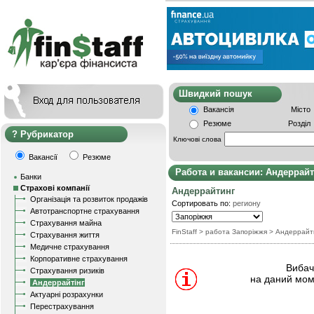
Швидкий пошу
Вакансія
Місто
Резюме
Розділ
Рубрикатор
Ключові слова
Вакансії
Резюме
Работа и вакансии: Андеррайт
Банки
Страхові компанії
Андеррайтинг
Організація та розвиток продажів
Сортировать по:
региону
Автотранспортне страхування
Страхування майна
FinStaff
> работа Запоріжжя
>
Андеррайт
Страхування життя
Медичне страхування
Корпоративне страхування
Вибачт
Страхування ризиків
на даний мом
Андеррайтінг
Актуарні розрахунки
Перестрахування