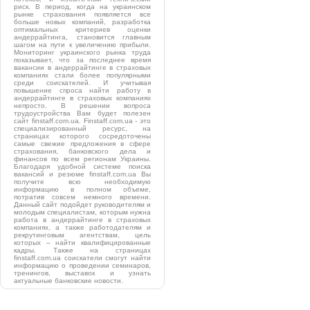
риск. В период, когда на украинском
рынке страхования появляется все
больше новых компаний, разработка
оптимальных критериев оценки
андеррайтинга, становится главным
шагом на пути к увеличению прибыли.
Мониторинг украинского рынка труда
показывает, что за последнее время
вакансии в андеррайтинге в страховых
компаниях стали более популярными
среди соискателей. И учитывая
повышение спроса найти работу в
андеррайтинге в страховых компаниях
непросто. В решении вопроса
трудоустройства Вам будет полезен
сайт finstaff.com.ua. Finstaff.com.ua - это
специализированный ресурс, на
страницах которого сосредоточены
самые свежие предложения в сфере
страхования, банковского дела и
финансов по всем регионам Украины.
Благодаря удобной системе поиска
вакансий и резюме finstaff.com.ua Вы
получите всю необходимую
информацию в полном объеме,
потратив совсем немного времени.
Данный сайт подойдет руководителям и
молодым специалистам, которым нужна
работа в андеррайтинге в страховых
компаниях, а также работодателям и
рекрутинговым агентствам, цель
которых – найти квалифицированные
кадры. Также на страницах
finstaff.com.ua соискатели смогут найти
информацию о проведении семинаров,
тренингов, выставок и узнать
актуальные банковские новости.