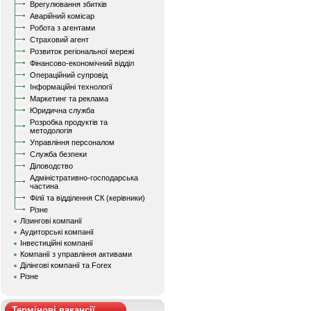
Врегулювання збитків
Аварійний комісар
Робота з агентами
Страховий агент
Розвиток регіональної мережі
Фінансово-економічний відділ
Операційний супровід
Інформаційні технології
Маркетинг та реклама
Юридична служба
Розробка продуктів та
методологія
Управління персоналом
Служба безпеки
Діловодство
Адміністративно-господарська
частина
Філії та відділення СК (керівники)
Різне
Лізингові компанії
Аудиторські компанії
Інвестиційні компанії
Компанії з управління активами
Ділінгові компанії та Forex
Різне
Термінові вакансії