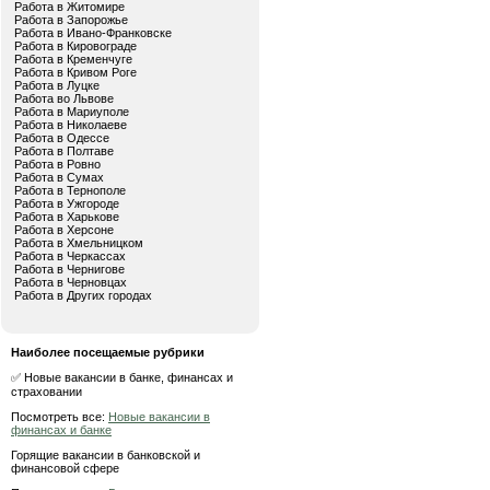
Работа в Житомире
Работа в Запорожье
Работа в Ивано-Франковске
Работа в Кировограде
Работа в Кременчуге
Работа в Кривом Роге
Работа в Луцке
Работа во Львове
Работа в Мариуполе
Работа в Николаеве
Работа в Одессе
Работа в Полтаве
Работа в Ровно
Работа в Сумах
Работа в Тернополе
Работа в Ужгороде
Работа в Харькове
Работа в Херсоне
Работа в Хмельницком
Работа в Черкассах
Работа в Чернигове
Работа в Черновцах
Работа в Других городах
Наиболее посещаемые рубрики
✅ Новые вакансии в банке, финансах и
страховании
Посмотреть все:
Новые вакансии в
финансах и банке
Горящие вакансии в банковской и
финансовой сфере