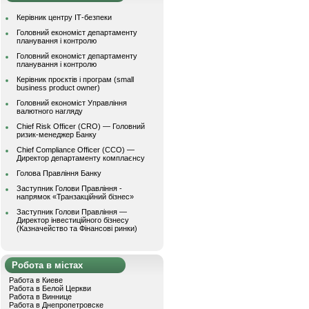
Керівник центру ІТ-безпеки
Головний економіст департаменту
планування і контролю
Головний економіст департаменту
планування і контролю
Керівник проєктів і програм (small
business product owner)
Головний економіст Управління
валютного нагляду
Chief Risk Officer (CRO) — Головний
ризик-менеджер Банку
Chief Compliance Officer (CCO) —
Директор департаменту комплаєнсу
Голова Правління Банку
Заступник Голови Правління -
напрямок «Транзакційний бізнес»
Заступник Голови Правління —
Директор інвестиційного бізнесу
(Казначейство та Фінансові ринки)
Робота в містах
Работа в Киеве
Работа в Белой Церкви
Работа в Виннице
Работа в Днепропетровске