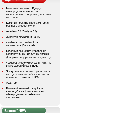
Головний економіст Відділу
міжнародних платежів та
казначейських операцій (валютний
контроль)
Керівник проєктів і програм (small
business product owner)
Аналітик Б2 (Analyst B2)
Директор відділення Банку
Фахівець з оптимізації та
автоматизації проєктів
Головний економіст управління
корпоративних кредитних ризиків
Департаменту ризик-менеджменту
Фахівець з обслуговування клієнтів
в міжнародний банк (Київ)
Заступник начальника управління
методологічного забезпечення та
навчання з питань ПВК/ФТ
Аудитор
Головний економіст відділу по
взаємодії з національними та
міжнародними платіжними
системами
Вакансії NEW