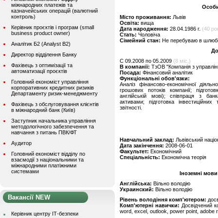
міжнародних платежів та
Особи
казначейських операцій (валютний
контроль)
Місто проживання:
Львів
Освіта:
вища
Керівник проєктів і програм (small
Дата народження:
28.04.1986 г.
(40 рок
business product owner)
Стать:
Чоловіча
Сімейний стан:
Не перебуваю в шлюбі,
Аналітик Б2 (Analyst B2)
До
Директор відділення Банку
C 09.2008 по 05.2009
(8 міс.)
Фахівець з оптимізації та
В компанії:
ТзОВ "Компанія з управлін
автоматизації проєктів
Посада:
Фінансовий аналітик
Функціональні обов'язки:
Головний економіст управління
Аналіз фінансово-економічної діяльн
корпоративних кредитних ризиків
грошових потоків компанії; підгото
Департаменту ризик-менеджменту
англійській мові); співпраця з ба
активами; підготовка інвестиційних 
Фахівець з обслуговування клієнтів
звітності.
в міжнародний банк (Київ)
Заступник начальника управління
методологічного забезпечення та
навчання з питань ПВК/ФТ
Навчальний заклад:
Львівський націон
Аудитор
Дата закінчення:
2008-06-01
Факультет:
Економічний
Головний економіст відділу по
Спеціальність:
Економічна теорія
взаємодії з національними та
міжнародними платіжними
системами
Іноземні мови
Англійська:
Вільно володію
Украинский:
Вільно володію
Вакансії NEW
Рівень володіння комп'ютером:
дос
Комп'ютерні навички:
Досвідчений ко
word, excel, outlook, power point, adobe r
Керівник центру ІТ-безпеки