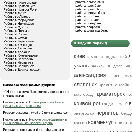
работа альфа банк
Работа в Кировограде
работа идея банк
Работа в Кременчуге
работа приватбанк
Работа в Кривом Роге
работа пиреус банк
Работа в Луцке
работа отп банк
Работа во Львове
работа бта банк
Работа в Мариуполе
работа ощадбанк
Работа в Николаеве
работа сбербанк
Работа в Одессе
работа форвард банк
Работа в Полтаве
Работа в Ровно
Работа в Сумах
Работа в Тернополе
Швидкий перехід
Работа в Ужгороде
Работа в Харькове
Работа в Херсоне
киев
л
Работа в Хмельницком
каменец-подольский
Работа в Черкассах
Работа в Чернигове
умань
деньги в долг на
Работа в Черновцах
Работа в Других городах
александрия
нові мф
славянск
кредит онлайн 
Наиболее посещаемые рубрики
✅ Новые резюме банковских и финансовых
краматорск
миргород
б
специалистов
Посмотреть все:
Новые резюме в банке,
кривой рог
в
кредит под 0
финансах и страховании
чернигов
Резюме руководителей в банке и финансах
энергодар
берд
Посмотреть все:
Резюме руководителей в
кременчуг
кассир
юрискон
финансовой и банковской сфере
Резюме по городам в банке, финансах и
черновцы