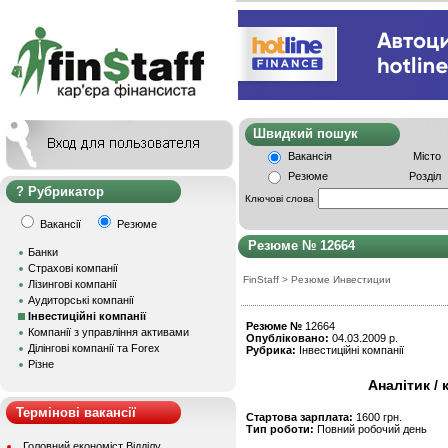
Швидкий пошу
Вакансія
Місто
Резюме
Розділ
Рубрикатор
Ключові слова
Вакансії
Резюме
Резюме № 12664
Банки
Страхові компанії
FinStaff
>
Резюме Инвестиции
Лізингові компанії
Аудиторські компанії
Інвестиційні компанії
Резюме №
12664
Компанії з управління активами
Опубліковано:
04.03.2009 р.
Ділінгові компанії та Forex
Рубрика:
Інвестиційні компанії
Різне
Аналітик /
Термінові вакансії
Стартова зарплата:
1600 грн.
Тип роботи:
Повний робочий день
Головний економіст Відділу