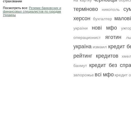
на картку
борис
страховании
Посмотреть все:
Резюме банковских и
терміново
су
никополь
финансовых специалистов по городам
Украины
херсон
малов
бухгалтер
нові мфо
україни
ужго
яготин
операционист
ль
україна
кредит б
измаил
рейтинг кредитов
хмел
кредит без спр
бахмут
всі мфо
запорожье
кредит 