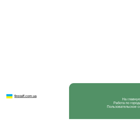
finstaff.com.ua
На главну
Работа по город
Пользовательское с