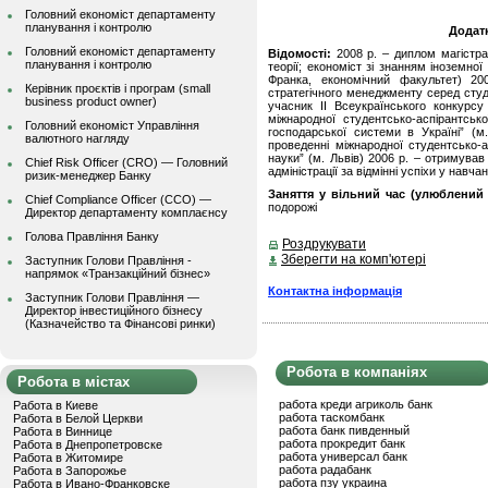
Головний економіст департаменту
планування і контролю
Додат
Головний економіст департаменту
Відомості:
2008 р. – диплом магістра 
планування і контролю
теорії; економіст зі знанням іноземної
Франка, економічний факультет) 20
Керівник проєктів і програм (small
стратегічного менеджменту серед студен
business product owner)
учасник ІІ Всеукраїнського конкурсу
міжнародної студентсько-аспірантськ
Головний економіст Управління
господарської системи в Україні” (м
валютного нагляду
проведенні міжнародної студентсько-ас
науки” (м. Львів) 2006 р. – отримував
Chief Risk Officer (CRO) — Головний
адміністрації за відмінні успіхи у навчан
ризик-менеджер Банку
Заняття у вільний час (улюблений 
Chief Compliance Officer (CCO) —
подорожі
Директор департаменту комплаєнсу
Голова Правління Банку
Роздрукувати
Зберегти на комп'ютері
Заступник Голови Правління -
напрямок «Транзакційний бізнес»
Контактна інформація
Заступник Голови Правління —
Директор інвестиційного бізнесу
(Казначейство та Фінансові ринки)
Робота в компаніях
Робота в містах
работа креди агриколь банк
Работа в Киеве
работа таскомбанк
Работа в Белой Церкви
работа банк пивденный
Работа в Виннице
работа прокредит банк
Работа в Днепропетровске
работа универсал банк
Работа в Житомире
работа радабанк
Работа в Запорожье
работа пзу украина
Работа в Ивано-Франковске