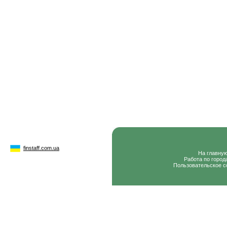
finstaff.com.ua
На главну
Работа по город
Пользовательское с