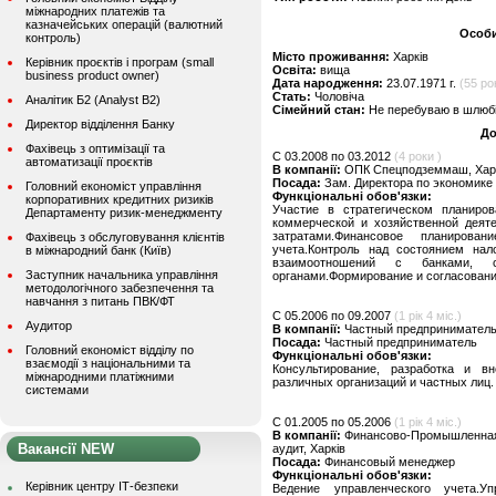
міжнародних платежів та
казначейських операцій (валютний
Особи
контроль)
Місто проживання:
Харків
Керівник проєктів і програм (small
Освіта:
вища
business product owner)
Дата народження:
23.07.1971 г.
(55 рок
Стать:
Чоловіча
Аналітик Б2 (Analyst B2)
Сімейний стан:
Не перебуваю в шлюбі,
Директор відділення Банку
До
Фахівець з оптимізації та
C 03.2008 по 03.2012
(4 роки )
автоматизації проєктів
В компанії:
ОПК Спецподземмаш, Хар
Посада:
Зам. Директора по экономике
Головний економіст управління
Функціональні обов'язки:
корпоративних кредитних ризиків
Участие в стратегическом планиров
Департаменту ризик-менеджменту
коммерческой и хозяйственной деят
затратами.Финансовое планирован
Фахівець з обслуговування клієнтів
учета.Контроль над состоянием нало
в міжнародний банк (Київ)
взаимоотношений с банками, 
Заступник начальника управління
органами.Формирование и согласование
методологічного забезпечення та
навчання з питань ПВК/ФТ
C 05.2006 по 09.2007
(1 рік 4 міс.)
Аудитор
В компанії:
Частный предприниматель,
Посада:
Частный предприниматель
Головний економіст відділу по
Функціональні обов'язки:
взаємодії з національними та
Консультирование, разработка и в
міжнародними платіжними
различных организаций и частных лиц.
системами
C 01.2005 по 05.2006
(1 рік 4 міс.)
В компанії:
Финансово-Промышленная 
Вакансії NEW
аудит, Харків
Посада:
Финансовый менеджер
Функціональні обов'язки:
Керівник центру ІТ-безпеки
Ведение управленческого учета.У