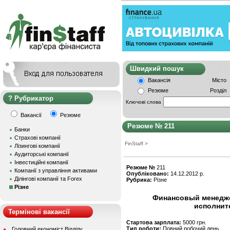
Швидкий пошу
Вакансія
Місто
Резюме
Розділ
Рубрикатор
Ключові слова
Вакансії
Резюме
Резюме № 211
Банки
Страхові компанії
FinStaff
>
Лізингові компанії
Аудиторські компанії
Інвестиційні компанії
Резюме №
211
Компанії з управління активами
Опубліковано:
14.12.2012 р.
Ділінгові компанії та Forex
Рубрика:
Різне
Різне
Финансовый менеджер
исполнит
Термінові вакансії
Стартова зарплата:
5000 грн.
Тип роботи:
Повний робочий день
Головний економіст Відділу