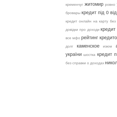
житомир
кременчуг
ровно
кредит під 0 від
бровары
кредит онлайн на карту без
кредит
довідки про доходи
рейтинг кредит
все мфо
каменское
долг
изюм
україни
кредит п
шостка
нико
без справки о доходах