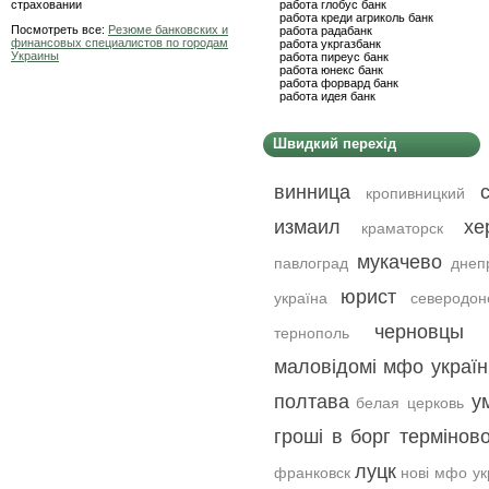
страховании
работа глобус банк
работа креди агриколь банк
Посмотреть все:
Резюме банковских и
работа радабанк
финансовых специалистов по городам
работа укргазбанк
Украины
работа пиреус банк
работа юнекс банк
работа форвард банк
работа идея банк
Швидкий перехід
винница
кропивницкий
измаил
хе
краматорск
мукачево
павлоград
днеп
юрист
україна
северодон
черновцы
тернополь
маловідомі мфо україн
полтава
у
белая церковь
гроші в борг термінов
луцк
франковск
нові мфо ук