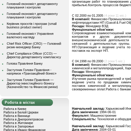
организации работ по планированию 
Головний економіст департаменту
прибылью.Контроль процессов бюджет
планування і контролю
Головний економіст департаменту
C 02.2000 по 01.2005
(4 роки 11 міс.)
планування і контролю
В компанії:
Финансово-Промышленная 
нефтепродуктами НП (Gasoil & Fuel Oil)
Керівник проєктів і програм (small
Посада:
Менеджер ВЭД
business product owner)
Функціональні обов'язки:
Сопровождение взаимоотношений комп
Головний економіст Управління
контрактов и других документо
валютного нагляду
внешнеэкономической деятельности
Chief Risk Officer (CRO) — Головний
связанной с деятельностью группы.
ризик-менеджер Банку
НП.Организация и ведение учета по
поставок на экспорт НП.
Chief Compliance Officer (CCO) —
Директор департаменту комплаєнсу
C 04.1998 по 09.2000
(2 роки 5 міс.)
Голова Правління Банку
В компанії:
Финансово-Промышленная 
химической и металлопродукцией, Харк
Заступник Голови Правління -
Посада:
Менеджер
напрямок «Транзакційний бізнес»
Функціональні обов'язки:
Изучение рынка производителей и тре
Заступник Голови Правління —
ведение учета по продажам химиче
Директор інвестиційного бізнесу
поставок химической и металлопро
(Казначейство та Фінансові ринки)
своевременных оплат.Работа с банкам
Робота в містах
Навчальний заклад:
Харьковский Инж
Работа в Киеве
Дата закінчення:
1994-06-01
Работа в Белой Церкви
Факультет:
Машиностроение
Работа в Виннице
Спеціальність:
Технология и оборудо
Работа в Днепропетровске
Работа в Житомире
Навчальний заклад:
Харьковский Гос
Работа в Запорожье
Дата закінчення:
2004-03-01
Работа в Ивано-Франковске