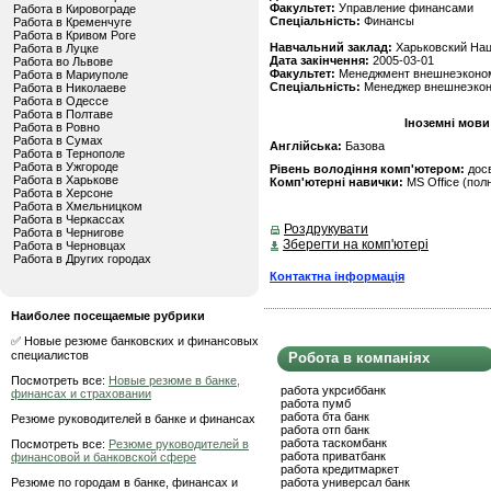
Факультет:
Управление финансами
Работа в Кировограде
Спеціальність:
Финансы
Работа в Кременчуге
Работа в Кривом Роге
Навчальний заклад:
Харьковский Нац
Работа в Луцке
Дата закінчення:
2005-03-01
Работа во Львове
Факультет:
Менеджмент внешнеэконом
Работа в Мариуполе
Спеціальність:
Менеджер внешнеэкон
Работа в Николаеве
Работа в Одессе
Работа в Полтаве
Іноземні мови
Работа в Ровно
Работа в Сумах
Англійська:
Базова
Работа в Тернополе
Работа в Ужгороде
Рівень володіння комп'ютером:
дос
Работа в Харькове
Комп'ютерні навички:
MS Office (пол
Работа в Херсоне
Работа в Хмельницком
Работа в Черкассах
Роздрукувати
Работа в Чернигове
Зберегти на комп'ютері
Работа в Черновцах
Работа в Других городах
Контактна інформація
Наиболее посещаемые рубрики
✅ Новые резюме банковских и финансовых
специалистов
Робота в компаніях
Посмотреть все:
Новые резюме в банке,
работа укрсиббанк
финансах и страховании
работа пумб
работа бта банк
Резюме руководителей в банке и финансах
работа отп банк
работа таскомбанк
Посмотреть все:
Резюме руководителей в
работа приватбанк
финансовой и банковской сфере
работа кредитмаркет
Резюме по городам в банке, финансах и
работа универсал банк