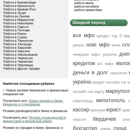
Работа в Кировограде
работа аваль
Работа в Кременчуге
работа мегабанк
Работа в Кривом Роге
работа приватбанк
Работа в Луцке
Работа во Львове
Работа в Мариуполе
Швидкий перехід
Работа в Николаеве
Работа в Одессе
Работа в Полтаве
Работа в Ровно
все мфо
кредит під 0 від
Работа в Сумах
Работа в Тернополе
нові мфо
сл
Работа в Ужгороде
умань
киев
Работа в Харькове
Работа в Херсоне
дне
невідомі мфо україни
Работа в Хмельницком
Работа в Черкассах
Работа в Чернигове
кредитов
малов
всі мфо
Работа в Черновцах
Работа в Других городах
деньги в долг
чернигов
україна
кредит онлайн на к
Наиболее посещаемые рубрики
мариупол
✅ Новые резюме банковских и финансовых
онлайн на карту
специалистов
мелитополь
павлоград
Посмотреть все:
Новые резюме в банке,
финансах и страховании
кассир
юрист
прилуки
кра
Резюме руководителей в банке и финансах
Посмотреть все:
Резюме руководителей в
бердичев
херсон
але
финансовой и банковской сфере
бухгалтер
гроші
Резюме по городам в банке, финансах и
изюм