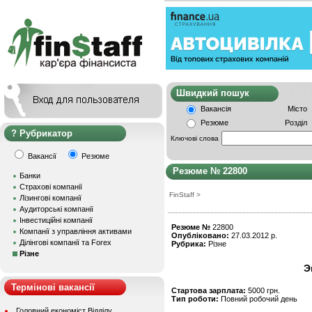
Швидкий пошу
Вакансія
Місто
Резюме
Розділ
Рубрикатор
Ключові слова
Вакансії
Резюме
Резюме № 22800
Банки
Страхові компанії
FinStaff
>
Лізингові компанії
Аудиторські компанії
Інвестиційні компанії
Резюме №
22800
Компанії з управління активами
Опубліковано:
27.03.2012 р.
Ділінгові компанії та Forex
Рубрика:
Різне
Різне
Э
Термінові вакансії
Стартова зарплата:
5000 грн.
Тип роботи:
Повний робочий день
Головний економіст Відділу