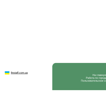
finstaff.com.ua
На главну
Работа по город
Пользовательское с