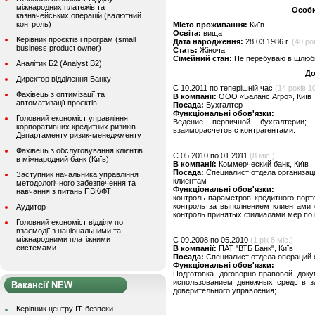
міжнародних платежів та
Особи
казначейських операцій (валютний
контроль)
Місто проживання:
Київ
Освіта:
вища
Керівник проєктів і програм (small
Дата народження:
28.03.1986 г.
(40 рок
business product owner)
Стать:
Жіноча
Сімейний стан:
Не перебуваю в шлюбі,
Аналітик Б2 (Analyst B2)
До
Директор відділення Банку
C 10.2011 по теперішній час
(14 років 10
Фахівець з оптимізації та
В компанії:
ООО «Баланс Агро», Київ
автоматизації проєктів
Посада:
Бухгалтер
Функціональні обов'язки:
Головний економіст управління
Ведение первичной бухгалтерии;
корпоративних кредитних ризиків
взаиморасчетов с контрагентами.
Департаменту ризик-менеджменту
Фахівець з обслуговування клієнтів
C 05.2010 по 01.2011
(8 міс.)
в міжнародний банк (Київ)
В компанії:
Коммерческий банк, Київ
Посада:
Специалист отдела организа
Заступник начальника управління
клиентам
методологічного забезпечення та
Функціональні обов'язки:
навчання з питань ПВК/ФТ
контроль параметров кредитного пор
контроль за выполнением клиентами 
Аудитор
контроль принятых филиалами мер по
Головний економіст відділу по
взаємодії з національними та
міжнародними платіжними
C 09.2008 по 05.2010
(1 рік 8 міс.)
системами
В компанії:
ПАТ "ВТБ Банк", Київ
Посада:
Специалист отдела операций 
Функціональні обов'язки:
Подготовка договорно-правовой док
использованием денежных средств за
Вакансії NEW
доверительного управления;
Керівник центру ІТ-безпеки