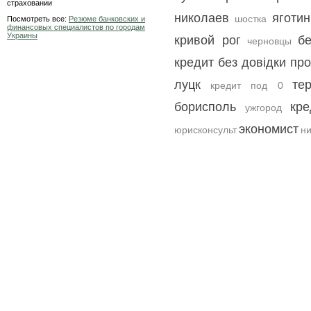
страховании
николаев
яготин
шостка
Посмотреть все:
Резюме банковских и
финансовых специалистов по городам
Украины
кривой рог
б
черновцы
кредит без довідки пр
луцк
те
кредит под 0
борисполь
кр
ужгород
экономист
юрисконсульт
н