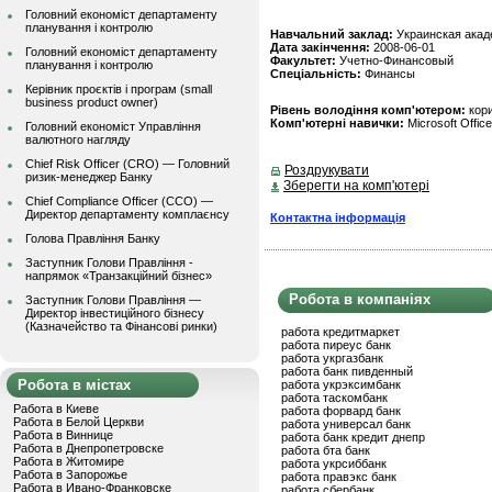
Головний економіст департаменту
планування і контролю
Навчальний заклад:
Украинская акад
Дата закінчення:
2008-06-01
Головний економіст департаменту
Факультет:
Учетно-Финансовый
планування і контролю
Спеціальність:
Финансы
Керівник проєктів і програм (small
business product owner)
Рівень володіння комп'ютером:
кор
Комп'ютерні навички:
Microsoft Office
Головний економіст Управління
валютного нагляду
Chief Risk Officer (CRO) — Головний
Роздрукувати
ризик-менеджер Банку
Зберегти на комп'ютері
Chief Compliance Officer (CCO) —
Директор департаменту комплаєнсу
Контактна інформація
Голова Правління Банку
Заступник Голови Правління -
напрямок «Транзакційний бізнес»
Робота в компаніях
Заступник Голови Правління —
Директор інвестиційного бізнесу
(Казначейство та Фінансові ринки)
работа кредитмаркет
работа пиреус банк
работа укргазбанк
работа банк пивденный
Робота в містах
работа укрэксимбанк
работа таскомбанк
Работа в Киеве
работа форвард банк
Работа в Белой Церкви
работа универсал банк
Работа в Виннице
работа банк кредит днепр
Работа в Днепропетровске
работа бта банк
Работа в Житомире
работа укрсиббанк
Работа в Запорожье
работа правэкс банк
Работа в Ивано-Франковске
работа сбербанк