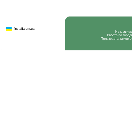
finstaff.com.ua
На главну
Работа по город
Пользовательское с