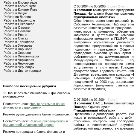
Работа в Кировограде
Работа в Кременчуге
C 03.2004 по 05.2006
(2 роки 2 міс.)
Работа в Кривом Роге
В компанії:
Коммерческое предприяти
Работа в Луцке
Посада:
Начальник бюро корпоративно
Работа во Львове
Функціональні обов'язки:
Работа в Мариуполе
Обеспечение исполнения решений, р
Работа в Николаеве
Собраниях Акционеров, Наблюдательн
Работа в Одессе
развития инвестиционных процессов,
Работа в Полтаве
инвесторов к компании; обеспече
Работа в Ровно
капиталла и деятельности компани
Работа в Сумах
информации компании в ГКЦБФР; осу
Работа в Тернополе
внутренних нормативных документо
Работа в Ужгороде
подготовка предложений по внесени
Работа в Харькове
подготовки и проведения Общих С
Работа в Херсоне
проведения эмиссии ценных бумаг 
Работа в Хмельницком
собственности на документарные и
Работа в Черкассах
Международной Финансовой Ко
Работа в Чернигове
непосредственное проведение изм
Работа в Черновцах
вступлением в силу новых Гражданс
Работа в Других городах
предоставления Годового Отчёта Эм
Дипломом всеукраинского конкурса «
номинации Подготовка лучшей ре
предприятий за 2003 год; организац
Корпорацией (получение статуса пи
Наиболее посещаемые рубрики
развитие в Украине»).
✅ Новые резюме банковских и финансовых
специалистов
C 07.2003 по 02.2004
(7 міс.)
В компанії:
ОАО „Полтавский автоагре
Посмотреть все:
Новые резюме в банке,
Посада:
Юрисконсульт
финансах и страховании
Функціональні обов'язки:
Претензионно-договорная работа (хо
Резюме руководителей в банке и финансах
исков и рекламаций, работа с деби
Посмотреть все:
Резюме руководителей в
отношений, контроль над соблюдени
финансовой и банковской сфере
работа с исполнительной службо
дебиторской задолженностью арендат
Резюме по городам в банке, финансах и