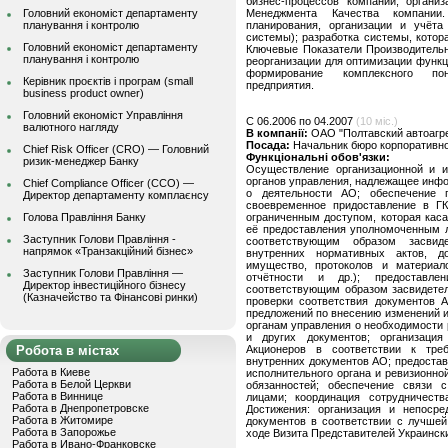
бизнес-процессов компании; органи
Головний економіст департаменту
Менеджмента Качества компании
планування і контролю
планирования, организации и учёта
системы); разработка системы, котор
Головний економіст департаменту
Ключевые Показатели Производительн
планування і контролю
реорганизации для оптимизации функ
формирование комплексного пон
Керівник проєктів і програм (small
предприятия.
business product owner)
Головний економіст Управління
C 06.2006 по 04.2007
(10 міс.)
валютного нагляду
В компанії:
ОАО "Полтавский автоагре
Посада:
Начальник бюро корпоративн
Chief Risk Officer (CRO) — Головний
Функціональні обов'язки:
ризик-менеджер Банку
Осуществление организационной и 
органов управления, надлежащее инф
Chief Compliance Officer (CCO) —
о деятельности АО; обеспечение 
Директор департаменту комплаєнсу
своевременное придоставление в Г
Голова Правління Банку
ограниченным доступом, которая каса
её предоставления уполномоченным л
Заступник Голови Правління -
соответствующим образом засвиде
напрямок «Транзакційний бізнес»
внутренних нормативных актов, д
имущество, протоколов и материа
Заступник Голови Правління —
отчётности и др.); предоставле
Директор інвестиційного бізнесу
соответствующим образом засвидетел
(Казначейство та Фінансові ринки)
проверки соответствия документов А
предложений по внесению изменений и
органам управления о необходимости 
и других документов; организаци
Робота в містах
Акционеров в соответствии к треб
внутренних документов АО; предоста
Работа в Киеве
исполнительного органа и ревизионн
Работа в Белой Церкви
обязанностей; обеспечение связи 
Работа в Виннице
лицами; координация сотрудничест
Работа в Днепропетровске
Достижения: организация и непосре
Работа в Житомире
документов в соответствии с лучшей
Работа в Запорожье
ходе Визита Представителей Украинск
Работа в Ивано-Франковске