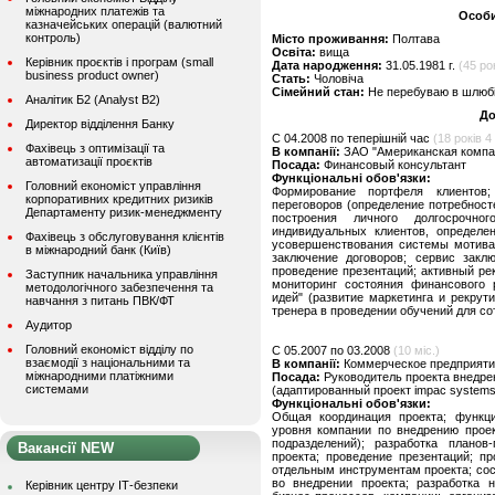
міжнародних платежів та
Особи
казначейських операцій (валютний
контроль)
Місто проживання:
Полтава
Освіта:
вища
Керівник проєктів і програм (small
Дата народження:
31.05.1981 г.
(45 рок
business product owner)
Стать:
Чоловіча
Сімейний стан:
Не перебуваю в шлюбі,
Аналітик Б2 (Analyst B2)
До
Директор відділення Банку
C 04.2008 по теперішній час
(18 років 4 
Фахівець з оптимізації та
В компанії:
ЗАО "Американская компа
автоматизації проєктів
Посада:
Финансовый консультант
Функціональні обов'язки:
Головний економіст управління
Формирование портфеля клиентов;
корпоративних кредитних ризиків
переговоров (определение потребнос
Департаменту ризик-менеджменту
построения личного долгосрочн
индивидуальных клиентов, определе
Фахівець з обслуговування клієнтів
усовершенствования системы мотивац
в міжнародний банк (Київ)
заключение договоров; сервис закл
проведение презентаций; активный р
Заступник начальника управління
мониторинг состояния финансового 
методологічного забезпечення та
идей" (развитие маркетинга и рекрути
навчання з питань ПВК/ФТ
тренера в проведении обучений для со
Аудитор
Головний економіст відділу по
C 05.2007 по 03.2008
(10 міс.)
взаємодії з національними та
В компанії:
Коммерческое предприяти
міжнародними платіжними
Посада:
Руководитель проекта внедр
системами
(адаптированный проект impac systems 
Функціональні обов'язки:
Общая координация проекта; функц
уровня компании по внедрению проек
подразделений); разработка планов
Вакансії NEW
проекта; проведение презентаций; п
отдельным инструментам проекта; со
во внедрении проекта; разработка 
Керівник центру ІТ-безпеки