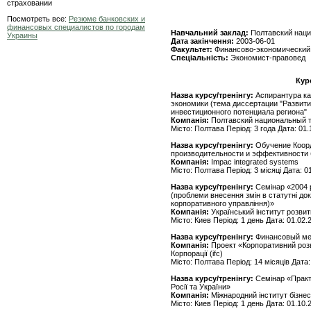
страховании
Посмотреть все:
Резюме банковских и
финансовых специалистов по городам
Навчальний заклад:
Полтавский наци
Украины
Дата закінчення:
2003-06-01
Факультет:
Финансово-экономический
Спеціальність:
Экономист-правовед
Кур
Назва курсу/тренінгу:
Аспирантура ка
экономики (тема диссертации "Развит
инвестиционного потенциала региона"
Компанія:
Полтавский национальный т
Місто: Полтава Період: 3 года Дата: 01.
Назва курсу/тренінгу:
Обучение Коорд
производительности и эффективности 
Компанія:
Impac integrated systems
Місто: Полтава Період: 3 місяці Дата: 0
Назва курсу/тренінгу:
Семінар «2004 р
(проблеми внесення змін в статутні до
корпоративного управління)»
Компанія:
Український інститут розви
Місто: Киев Період: 1 день Дата: 01.02.
Назва курсу/тренінгу:
Финансовый ме
Компанія:
Проект «Корпоративний розв
Корпорації (ifc)
Місто: Полтава Період: 14 місяців Дата:
Назва курсу/тренінгу:
Семінар «Практи
Росії та України»
Компанія:
Міжнародний інститут бізне
Місто: Киев Період: 1 день Дата: 01.10.