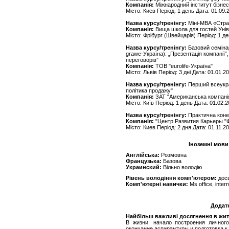
Компанія:
Міжнародний інститут бізне
Місто: Киев Період: 1 день Дата: 01.09.
Назва курсу/тренінгу:
Міні-МВА «Стра
Компанія:
Вища школа для гостей Унів
Місто: Фрібург (Швейцарія) Період: 1 де
Назва курсу/тренінгу:
Базовий семінар
grawe-Україна): „Презентація компанії”,
переговорів”
Компанія:
ТОВ "eurolife-Україна"
Місто: Львів Період: 3 дні Дата: 01.01.2
Назва курсу/тренінгу:
Перший всеукра
політика продажу"
Компанія:
ЗАТ "Американська компанія
Місто: Київ Період: 1 день Дата: 01.02.
Назва курсу/тренінгу:
Практична коне
Компанія:
"Центр Развития Карьеры "
Місто: Киев Період: 2 дня Дата: 01.11.2
Іноземні мови
Англійська:
Розмовна
Французька:
Базова
Украинский:
Вільно володію
Рівень володіння комп'ютером:
дос
Комп'ютерні навички:
Ms office, interne
Додат
Найбільш важливі досягнення в житті
В жизни: начало построения личного
окончание аспирантуры и подготовка к