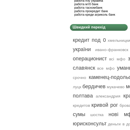
работа пзу украина
работа мтб банк
работа таскомбанк
работа прокредит банк
работа креди агриколь банк
Швидкий перехід
кредит под 0
хмельницк
україни
ивано-франковск
операционист
всі мфо
славянск
уман
все мфо
каменец-подоль
срочно
бердичев
м
луцк
мукачево
полтава
кр
александрия
кривой рог
кредитов
бров
сумы
нові м
шостка
юрисконсульт
деньги в д