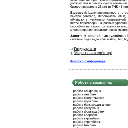
должностям в рамках одной компании 
бизнес-проектов в 26 лет (в ТНК и inter
Відомості:
Целенаправленность, отве
быстро учиться, перенимать опыт, 
обнаружить несколько направлений
вести переговоры на разных уровнях
способности, самостоятельность мыш
мировоззрение, стратегическое мышле
Заняття у вільний час (улюблений
силовые виды виды (баскетбол, бег, бо
Роздрукувати
Зберегти на комп'ютері
Контактна інформація
Робота в компаніях
работа альфа банк
работа отп банк
работа кредитмаркет
работа идея банк
работа банк кредит днепр
работа кредобанк
работа форвард банк
работа сбербанк
работа укргазбанк
работа укрсиббанк
работа бта банк