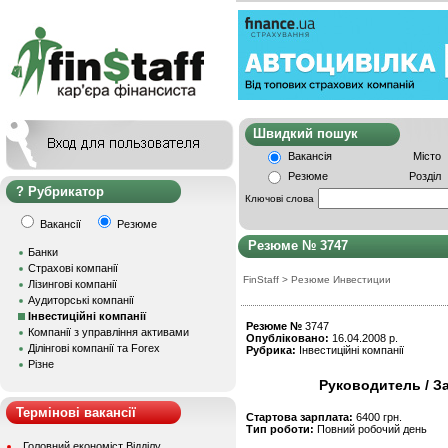
Швидкий пошу
Вакансія
Місто
Резюме
Розділ
Рубрикатор
Ключові слова
Вакансії
Резюме
Резюме № 3747
Банки
Страхові компанії
FinStaff
>
Резюме Инвестиции
Лізингові компанії
Аудиторські компанії
Інвестиційні компанії
Резюме №
3747
Компанії з управління активами
Опубліковано:
16.04.2008 р.
Ділінгові компанії та Forex
Рубрика:
Інвестиційні компанії
Різне
Руководитель / З
Термінові вакансії
Стартова зарплата:
6400 грн.
Тип роботи:
Повний робочий день
Головний економіст Відділу