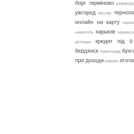
борг терміново
северод
ужгород
терноп
кассир
онлайн на карту
черн
харьков
никополь
черкасс
кредит під 0
доходах
бердянск
бухг
павлоград
про доходи
яготи
измаил