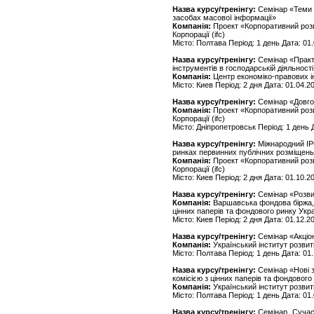
Назва курсу/тренінгу:
Семінар «Теми ф
засобах масової інформації»
Компанія:
Проект «Корпоративний розв
Корпорації (ifc)
Місто: Полтава Період: 1 день Дата: 01
Назва курсу/тренінгу:
Семінар «Практ
інструментів в господарській діяльності
Компанія:
Центр економіко-правових ін
Місто: Киев Період: 2 дня Дата: 01.04.2
Назва курсу/тренінгу:
Семінар «Довго
Компанія:
Проект «Корпоративний розв
Корпорації (ifc)
Місто: Дніпропетровськ Період: 1 день 
Назва курсу/тренінгу:
Міжнародний ІР
ринках первинних публічних розміщен
Компанія:
Проект «Корпоративний розв
Корпорації (ifc)
Місто: Киев Період: 2 дня Дата: 01.10.2
Назва курсу/тренінгу:
Семінар «Розвит
Компанія:
Варшавська фондова біржа, Ко
цінних паперів та фондового ринку Укра
Місто: Киев Період: 2 дня Дата: 01.12.2
Назва курсу/тренінгу:
Семінар «Акціо
Компанія:
Український інститут розви
Місто: Полтава Період: 1 день Дата: 01
Назва курсу/тренінгу:
Семінар «Нові з
комісією з цінних паперів та фондового
Компанія:
Український інститут розви
Місто: Полтава Період: 1 день Дата: 01
Назва курсу/тренінгу:
Семінар „Сучас