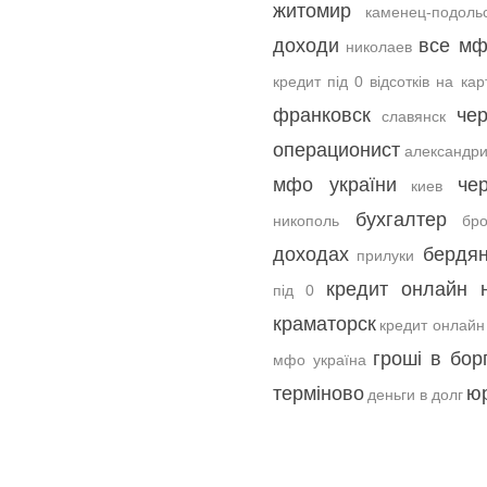
житомир
каменец-подоль
доходи
все м
николаев
кредит під 0 відсотків на кар
франковск
че
славянск
операционист
александр
мфо україни
че
киев
бухгалтер
никополь
бр
доходах
бердян
прилуки
кредит онлайн 
під 0
краматорск
кредит онлайн 
гроші в бор
мфо україна
терміново
ю
деньги в долг