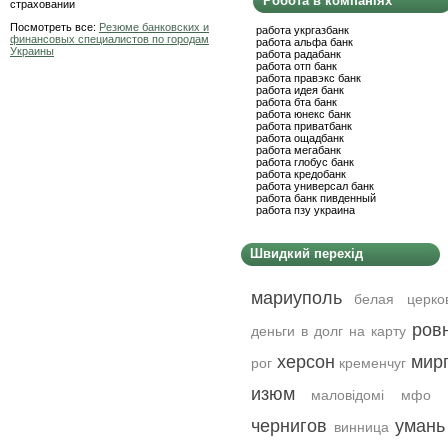
Робота в компаніях
страховании
Посмотреть все:
Резюме банковских и
работа укргазбанк
финансовых специалистов по городам
работа альфа банк
Украины
работа радабанк
работа отп банк
работа правэкс банк
работа идея банк
работа бта банк
работа юнекс банк
работа приватбанк
работа ощадбанк
работа мегабанк
работа глобус банк
работа кредобанк
работа универсал банк
работа банк пивденный
работа пзу украина
Швидкий перехід
мариуполь
белая церко
ров
деньги в долг на карту
херсон
мир
рог
кременчуг
изюм
маловідомі мфо у
чернигов
умань
винница