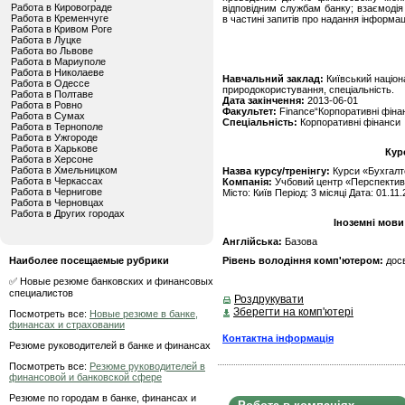
Работа в Кировограде
відповідним службам банку; взаємоді
Работа в Кременчуге
в частині запитів про надання інформаці
Работа в Кривом Роге
Работа в Луцке
Работа во Львове
Работа в Мариуполе
Работа в Николаеве
Навчальний заклад:
Київський націон
Работа в Одессе
природокористування, спеціальність.
Работа в Полтаве
Дата закінчення:
2013-06-01
Работа в Ровно
Факультет:
Finance“Корпоративні фіна
Работа в Сумах
Спеціальність:
Корпоративні фінанси
Работа в Тернополе
Работа в Ужгороде
Работа в Харькове
Кур
Работа в Херсоне
Работа в Хмельницком
Назва курсу/тренінгу:
Курси «Бухгалте
Работа в Черкассах
Компанія:
Учбовий центр «Перспекти
Работа в Чернигове
Місто: Київ Період: 3 місяці Дата: 01.11
Работа в Черновцах
Работа в Других городах
Іноземні мови
Англійська:
Базова
Наиболее посещаемые рубрики
Рівень володіння комп'ютером:
дос
✅ Новые резюме банковских и финансовых
специалистов
Роздрукувати
Зберегти на комп'ютері
Посмотреть все:
Новые резюме в банке,
финансах и страховании
Контактна інформація
Резюме руководителей в банке и финансах
Посмотреть все:
Резюме руководителей в
финансовой и банковской сфере
Резюме по городам в банке, финансах и