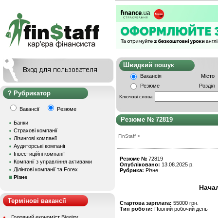
Швидкий пошу
Вакансія
Місто
Резюме
Розділ
Рубрикатор
Ключові слова
Вакансії
Резюме
Резюме № 72819
Банки
Страхові компанії
FinStaff
>
Лізингові компанії
Аудиторські компанії
Інвестиційні компанії
Резюме №
72819
Компанії з управління активами
Опубліковано:
13.08.2025 р.
Ділінгові компанії та Forex
Рубрика:
Різне
Різне
Начал
Термінові вакансії
Стартова зарплата:
55000 грн.
Тип роботи:
Повний робочий день
Головний економіст Відділу