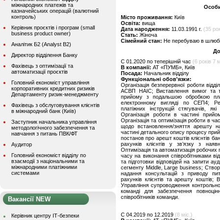
міжнародних платежів та
Особи
казначейських операцій (валютний
контроль)
Місто проживання:
Київ
Освіта:
вища
Керівник проєктів і програм (small
Дата народження:
11.03.1991 г.
(35 рок
business product owner)
Стать:
Жіноча
Сімейний стан:
Не перебуваю в шлюбі,
Аналітик Б2 (Analyst B2)
До
Директор відділення Банку
C 01.2020 по теперішній час
(6 років 7 м
Фахівець з оптимізації та
В компанії:
АТ «ПУМБ», Київ
автоматизації проєктів
Посада:
Начальник відділу
Функціональні обов'язки:
Головний економіст управління
Організація безперервної роботи відд
корпоративних кредитних ризиків
АСВП НАІС; Виставлення вимог та 
Департаменту ризик-менеджменту
прийому з подальшою обробкою платі
електронному вигляді по СЕП4; Реа
Фахівець з обслуговування клієнтів
платіжних інструкцій стягувачів, я
в міжнародний банк (Київ)
Організація роботи в частині прийом
Організація та оптимізація роботи в ч
Заступник начальника управління
щодо встановлення/зняття арешту на
методологічного забезпечення та
частині детального опису процесу прийо
навчання з питань ПВК/ФТ
постанов про арешт коштів клієнтів ба
рахунків клієнтів у зв’язку з ная
Аудитор
Оптимізація та автоматизація робочих 
Головний економіст відділу по
часу на виконання співробітниками від
взаємодії з національними та
та підготовки відповідей на запити ау
міжнародними платіжними
сегменту Middle, Large business; Створ
системами
надання консультацій з приводу пи
рахунків клієнтів та арешту коштів;
Управління супроводження контрольноо
команді для забезпечення повноцінн
співробітників команди.
Вакансії NEW
C 04.2019 по 12.2019
(8 міс.)
Керівник центру ІТ-безпеки