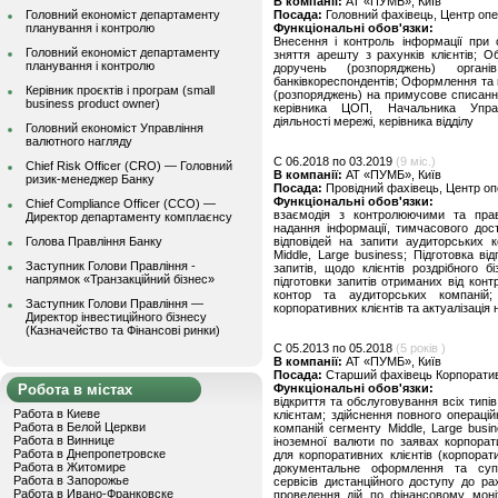
В компанії:
АТ «ПУМБ», Київ
Головний економіст департаменту
Посада:
Головний фахівець, Центр опе
планування і контролю
Функціональні обов'язки:
Внесення і контроль інформації при 
Головний економіст департаменту
зняття арешту з рахунків клієнтів; О
планування і контролю
доручень (розпоряджень) орган
банківкореспондентів; Оформлення та 
Керівник проєктів і програм (small
(розпоряджень) на примусове списання
business product owner)
керівника ЦОП, Начальника Управ
діяльності мережі, керівника відділу
Головний економіст Управління
валютного нагляду
C 06.2018 по 03.2019
(9 міс.)
Chief Risk Officer (CRO) — Головний
В компанії:
АТ «ПУМБ», Київ
ризик-менеджер Банку
Посада:
Провідний фахівець, Центр оп
Функціональні обов'язки:
Chief Compliance Officer (CCO) —
взаємодія з контролюючими та прав
Директор департаменту комплаєнсу
надання інформації, тимчасового дост
Голова Правління Банку
відповідей на запити аудиторських 
Middle, Large business; Підготовка ві
Заступник Голови Правління -
запитів, щодо клієнтів роздрібного бі
напрямок «Транзакційний бізнес»
підготовки запитів отриманих від кон
контор та аудиторських компаній;
Заступник Голови Правління —
корпоративних клієнтів та актуалізація
Директор інвестиційного бізнесу
(Казначейство та Фінансові ринки)
C 05.2013 по 05.2018
(5 років )
В компанії:
АТ «ПУМБ», Київ
Посада:
Старший фахівець Корпоративн
Робота в містах
Функціональні обов'язки:
відкриття та обслуговування всіх типі
Работа в Киеве
клієнтам; здійснення повного операці
Работа в Белой Церкви
компаній сегменту Middle, Large busi
Работа в Виннице
іноземної валюти по заявах корпорати
Работа в Днепропетровске
для корпоративних клієнтів (корпорат
Работа в Житомире
документальне оформлення та суп
Работа в Запорожье
сервісів дистанційного доступу до рах
Работа в Ивано-Франковске
проведення дій по фінансовому моніт