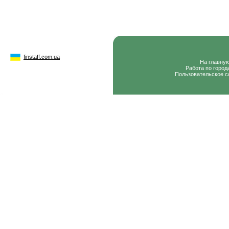
finstaff.com.ua
На главну
Работа по город
Пользовательское с