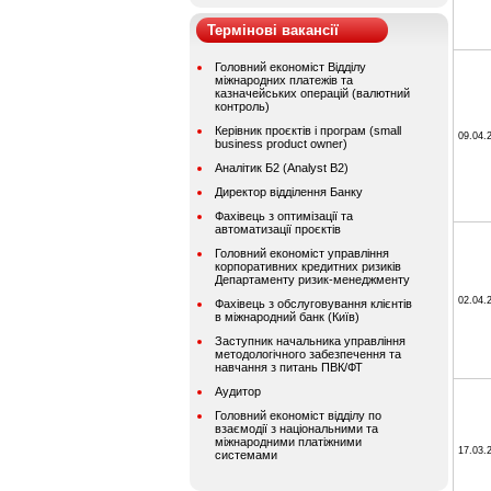
Термінові вакансії
Головний економіст Відділу
міжнародних платежів та
казначейських операцій (валютний
контроль)
Керівник проєктів і програм (small
09.04.
business product owner)
Аналітик Б2 (Analyst B2)
Директор відділення Банку
Фахівець з оптимізації та
автоматизації проєктів
Головний економіст управління
корпоративних кредитних ризиків
Департаменту ризик-менеджменту
02.04.
Фахівець з обслуговування клієнтів
в міжнародний банк (Київ)
Заступник начальника управління
методологічного забезпечення та
навчання з питань ПВК/ФТ
Аудитор
Головний економіст відділу по
взаємодії з національними та
міжнародними платіжними
17.03.
системами