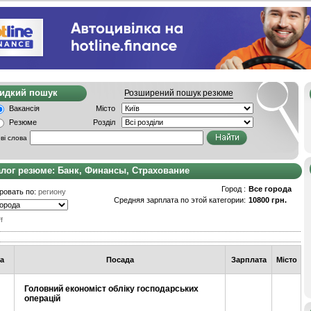
видкий пошук
Розширений пошук резюме
Вакансія
Місто
Резюме
Розділ
ві слова
алог резюме: Банк, Финансы, Страхование
Город :
Все города
ровать по:
региону
Средняя зарплата по этой категории:
10800 грн.
f
а
Посада
Зарплата
Місто
Головний економіст обліку господарських
операцій