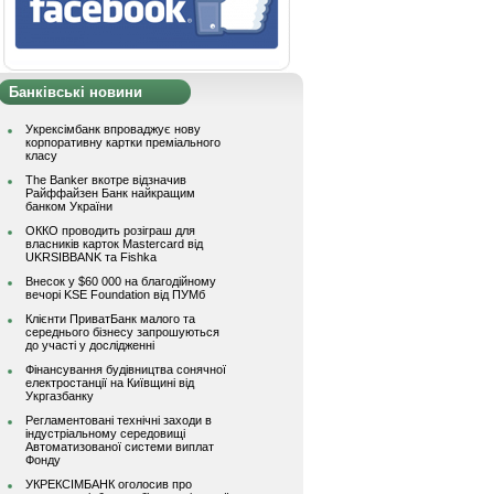
Банківські новини
Укрексімбанк впроваджує нову
корпоративну картки преміального
класу
The Banker вкотре відзначив
Райффайзен Банк найкращим
банком України
ОККО проводить розіграш для
власників карток Mastercard від
UKRSIBBANK та Fishka
Внесок у $60 000 на благодійному
вечорі KSE Foundation від ПУМб
Клієнти ПриватБанк малого та
середнього бізнесу запрошуються
до участі у дослідженні
Фінансування будівництва сонячної
електростанції на Київщині від
Укргазбанку
Регламентовані технічні заходи в
індустріальному середовищі
Автоматизованої системи виплат
Фонду
УКРЕКСІМБАНК оголосив про