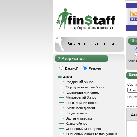
Ш
Рубрикатор
Ключо
Вакансії
Резюме
Кат
Банки
Роздрібний бізнес
Сорти
Середній та малий бізнес
Корпоративний бізнес
FinStaf
Міжнародний бізнес
Інвестиційний бізнес
Ризик-менеджмент
Кредитування
Дат
Заставні операції
Казначейство
Фінансовий моніторинг
Фінансовий аналіз та планування