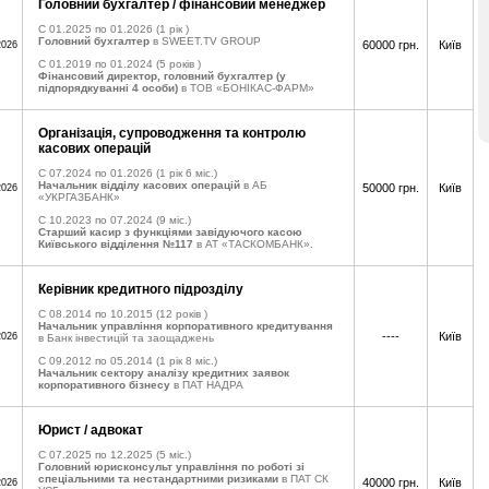
Головний бухгалтер / фінансовий менеджер
C 01.2025 по 01.2026
(1 рік )
Головний бухгалтер
в SWEET.TV GROUP
60000 грн.
Київ
2026
C 01.2019 по 01.2024
(5 років )
Фінансовий директор, головний бухгалтер (у
підпорядкуванні 4 особи)
в ТОВ «БОНІКАС-ФАРМ»
Організація, супроводження та контролю
касових операцій
C 07.2024 по 01.2026
(1 рік 6 міс.)
Начальник відділу касових операцій
в АБ
50000 грн.
Київ
2026
«УКРГАЗБАНК»
C 10.2023 по 07.2024
(9 міс.)
Старший касир з функціями завідуючого касою
Київського відділення №117
в АТ «ТАСКОМБАНК».
Керівник кредитного підрозділу
C 08.2014 по 10.2015
(12 років )
Начальник управління корпоративного кредитування
----
Київ
2026
в Банк інвестицій та заощаджень
C 09.2012 по 05.2014
(1 рік 8 міс.)
Начальник сектору аналізу кредитних заявок
корпоративного бізнесу
в ПАТ НАДРА
Юрист / адвокат
C 07.2025 по 12.2025
(5 міс.)
Головний юрисконсульт управління по роботі зі
спеціальними та нестандартними ризиками
в ПАТ СК
40000 грн.
Київ
2026