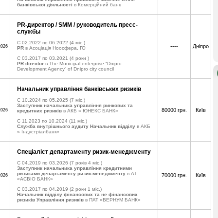
банківської діяльності
в Комерційний банк
PR-директор / SMM / руководитель пресс-
службы
C 02.2022 по 06.2022
(4 міс.)
----
Дніпро
2026
PR
в Асоціація Ноосфера, ГО
C 03.2017 по 03.2021
(4 роки )
PR director
в The Municipal enterprise “Dnipro
Development Agency” of Dnipro city council
Начальник управління банківських ризиків
C 10.2024 по 05.2025
(7 міс.)
Заступник начальника управління ринкових та
80000 грн.
Київ
2026
кредитних ризиків
в АКБ « ЮНЕКС БАНК»
C 11.2023 по 10.2024
(11 міс.)
Служба внутрішнього аудиту Начальник відділу
в АКБ
« Індустріалбанк»
Спеціаліст департаменту ризик-менеджменту
C 04.2019 по 03.2026
(7 років 4 міс.)
Заступник начальника управління кредитними
ризиками департаменту ризик-менеджменту
в АТ
70000 грн.
Київ
2026
«АСВІО БАНК»
C 03.2017 по 04.2019
(2 роки 1 міс.)
Начальник відділу фінансових та не фінансових
ризиків Управління ризиків
в ПАТ «ВЕРНУМ БАНК»