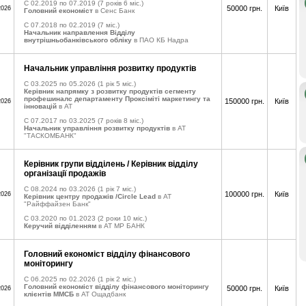
C 02.2019 по 07.2019
(7 років 6 міс.)
50000 грн.
Київ
2026
Головний економіст
в Сенс Банк
C 07.2018 по 02.2019
(7 міс.)
Начальник направлення Відділу
внутрішньобанківського обліку
в ПАО КБ Надра
Начальник управління розвитку продуктів
C 03.2025 по 05.2026
(1 рік 5 міс.)
Керівник напрямку з розвитку продуктів сегменту
профешиналс департаменту Проксіміті маркетингу та
150000 грн.
Київ
2026
інновацій
в АТ
C 07.2017 по 03.2025
(7 років 8 міс.)
Начальник управління розвитку продуктів
в АТ
"ТАСКОМБАНК"
Керівник групи відділень / Керівник відділу
організації продажів
C 08.2024 по 03.2026
(1 рік 7 міс.)
100000 грн.
Київ
2026
Керівник центру продажів /Circle Lead
в АТ
"Райффайзен Банк"
C 03.2020 по 01.2023
(2 роки 10 міс.)
Керучий відділенням
в АТ МР БАНК
Головний економіст відділу фінансового
моніторингу
C 06.2025 по 02.2026
(1 рік 2 міс.)
Головний економіст відділу фінансового моніторингу
50000 грн.
Київ
2026
клієнтів ММСБ
в АТ Ощадбанк