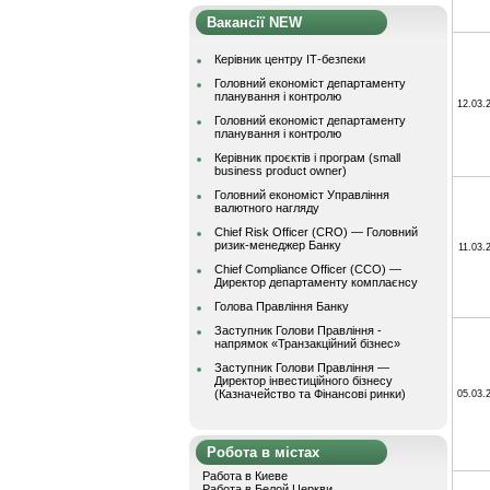
Вакансії NEW
Керівник центру ІТ-безпеки
Головний економіст департаменту
планування і контролю
12.03.
Головний економіст департаменту
планування і контролю
Керівник проєктів і програм (small
business product owner)
Головний економіст Управління
валютного нагляду
Chief Risk Officer (CRO) — Головний
ризик-менеджер Банку
11.03.
Chief Compliance Officer (CCO) —
Директор департаменту комплаєнсу
Голова Правління Банку
Заступник Голови Правління -
напрямок «Транзакційний бізнес»
Заступник Голови Правління —
Директор інвестиційного бізнесу
(Казначейство та Фінансові ринки)
05.03.
Робота в містах
Работа в Киеве
Работа в Белой Церкви