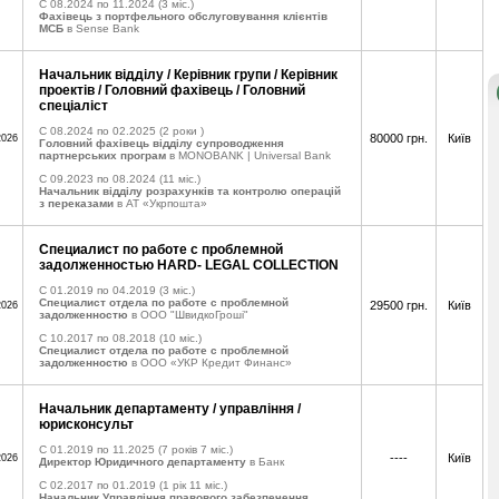
C 08.2024 по 11.2024
(3 міс.)
Фахівець з портфельного обслуговування клієнтів
МСБ
в Sense Bank
Начальник вiддiлу / Керівник групи / Керівник
проектів / Головний фахівець / Головний
спеціаліст
C 08.2024 по 02.2025
(2 роки )
80000 грн.
Київ
2026
Головний фахівець відділу супроводження
партнерських програм
в MONOBANK | Universal Bank
C 09.2023 по 08.2024
(11 міс.)
Начальник вiддiлу розрахунків та контролю операцій
з переказами
в АТ «Укрпошта»
Специалист по работе с проблемной
задолженностью HARD- LEGAL COLLECTION
C 01.2019 по 04.2019
(3 міс.)
Специалист отдела по работе с проблемной
29500 грн.
Київ
2026
задолженностю
в ООО "ШвидкоГроші"
C 10.2017 по 08.2018
(10 міс.)
Специалист отдела по работе с проблемной
задолженностю
в ООО «УКР Кредит Финанс»
Начальник департаменту / управління /
юрисконсульт
C 01.2019 по 11.2025
(7 років 7 міс.)
----
Київ
2026
Директор Юридичного департаменту
в Банк
C 02.2017 по 01.2019
(1 рік 11 міс.)
Начальник Управління правового забезпечення