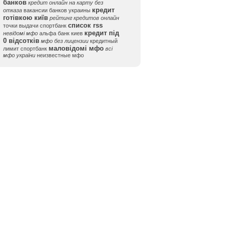
банков
кредит онлайн на карту без
кредит
отказа
вакансии банков украины
готівкою київ
рейтинг кредитов онлайн
список rss
точки выдачи спортбанк
кредит під
невідомі мфо
альфа банк киев
0 відсотків
мфо без лицензии
кредитный
маловідомі мфо
лимит спортбанк
всі
мфо україни
неизвестные мфо