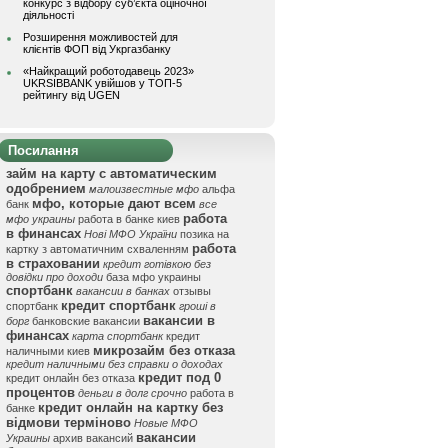
конкурс з відбору суб’єкта оціночної
діяльності
Розширення можливостей для
клієнтів ФОП від Укргазбанку
«Найкращий роботодавець 2023»
UKRSIBBANK увійшов у ТОП-5
рейтингу від UGEN
Посилання
займ на карту с автоматическим
одобрением
малоизвестные мфо
альфа
мфо, которые дают всем
банк
все
работа
мфо украины
работа в банке киев
в финансах
Нові МФО України
позика на
работа
картку з автоматичним схваленням
в страховании
кредит готівкою без
довідки про доходи
база мфо украины
спортбанк
вакансии в банках
отзывы
кредит спортбанк
спортбанк
гроші в
вакансии в
борг
банковские вакансии
финансах
карта спортбанк
кредит
микрозайм без отказа
наличными киев
кредит наличными без справки о доходах
кредит под 0
кредит онлайн без отказа
процентов
деньги в долг срочно
работа в
кредит онлайн на картку без
банке
відмови терміново
Новые МФО
вакансии
Украины
архив вакансий