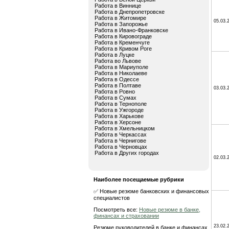
Работа в Виннице
Работа в Днепропетровске
Работа в Житомире
05.03.
Работа в Запорожье
Работа в Ивано-Франковске
Работа в Кировограде
Работа в Кременчуге
Работа в Кривом Роге
Работа в Луцке
Работа во Львове
Работа в Мариуполе
Работа в Николаеве
Работа в Одессе
Работа в Полтаве
03.03.
Работа в Ровно
Работа в Сумах
Работа в Тернополе
Работа в Ужгороде
Работа в Харькове
Работа в Херсоне
Работа в Хмельницком
Работа в Черкассах
Работа в Чернигове
Работа в Черновцах
Работа в Других городах
02.03.
Наиболее посещаемые рубрики
✅ Новые резюме банковских и финансовых
специалистов
Посмотреть все:
Новые резюме в банке,
финансах и страховании
23.02.
Резюме руководителей в банке и финансах