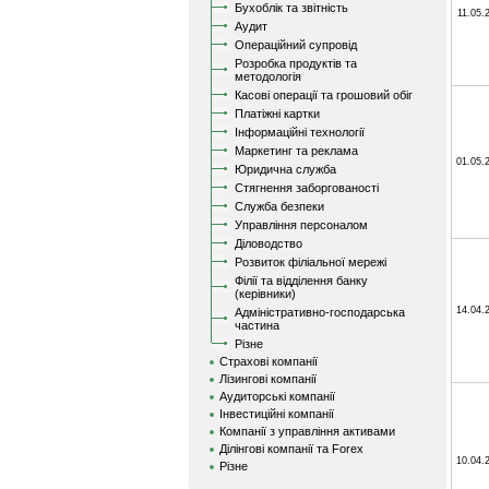
Бухоблік та звітність
11.05.
Аудит
Операційний супровід
Розробка продуктів та
методологія
Касові операції та грошовий обіг
Платіжні картки
Інформаційні технології
Маркетинг та реклама
01.05.
Юридична служба
Стягнення заборгованості
Служба безпеки
Управління персоналом
Діловодство
Розвиток філіальної мережі
Філії та відділення банку
(керівники)
14.04.
Адміністративно-господарська
частина
Різне
Страхові компанії
Лізингові компанії
Аудиторські компанії
Інвестиційні компанії
Компанії з управління активами
Ділінгові компанії та Forex
10.04.
Різне