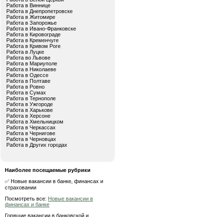
Работа в Виннице
Работа в Днепропетровске
Работа в Житомире
Работа в Запорожье
Работа в Ивано-Франковске
Работа в Кировограде
Работа в Кременчуге
Работа в Кривом Роге
Работа в Луцке
Работа во Львове
Работа в Мариуполе
Работа в Николаеве
Работа в Одессе
Работа в Полтаве
Работа в Ровно
Работа в Сумах
Работа в Тернополе
Работа в Ужгороде
Работа в Харькове
Работа в Херсоне
Работа в Хмельницком
Работа в Черкассах
Работа в Чернигове
Работа в Черновцах
Работа в Других городах
Наиболее посещаемые рубрики
✅ Новые вакансии в банке, финансах и
страховании
Посмотреть все:
Новые вакансии в
финансах и банке
Горящие вакансии в банковской и