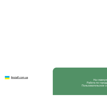
finstaff.com.ua
На главну
Работа по город
Пользовательское с