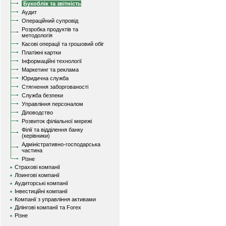
Бухоблік та звітність
Аудит
Операційний супровід
Розробка продуктів та
методологія
Касові операції та грошовий обіг
Платіжні картки
Інформаційні технології
Маркетинг та реклама
Юридична служба
Стягнення заборгованості
Служба безпеки
Управління персоналом
Діловодство
Розвиток філіальної мережі
Філії та відділення банку
(керівники)
Адміністративно-господарська
частина
Різне
Страхові компанії
Лізингові компанії
Аудиторські компанії
Інвестиційні компанії
Компанії з управління активами
Ділінгові компанії та Forex
Різне