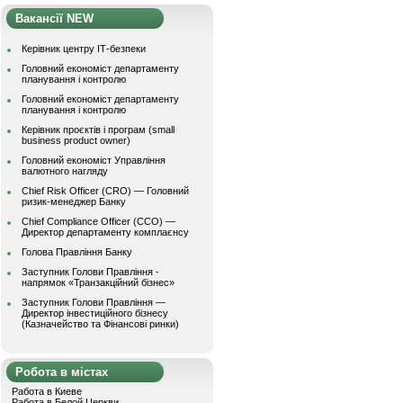
Вакансії NEW
Керівник центру ІТ-безпеки
Головний економіст департаменту
планування і контролю
Головний економіст департаменту
планування і контролю
Керівник проєктів і програм (small
business product owner)
Головний економіст Управління
валютного нагляду
Chief Risk Officer (CRO) — Головний
ризик-менеджер Банку
Chief Compliance Officer (CCO) —
Директор департаменту комплаєнсу
Голова Правління Банку
Заступник Голови Правління -
напрямок «Транзакційний бізнес»
Заступник Голови Правління —
Директор інвестиційного бізнесу
(Казначейство та Фінансові ринки)
Робота в містах
Работа в Киеве
Работа в Белой Церкви