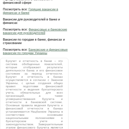
финансовой сфере
Посмотреть все:
Горящие вакансии в
финансах и банке
Вакансии для руководителей в банке и
финансах
Посмотреть все:
Финансовые и банковские
вакансии для руководителей
Вакансии по городам в банке, финансах и
страховании
Посмотреть все:
Банковские и финансовые
вакансии по городам Украины
Бухучет и отчетность в банке – это
система обобщенных показателей,
которые отображают результаты
деятельности банка и его финансовое
состояние за период отчетности.
Бухучет и отчетность в банках
осуществляется в согласии с Законом
Украины, с целью создания общих
правил подготовки финансовой
отчетности и ведения бухгалтерского
учета, обязательных для всех
организаций, а также
усовершенствования бухучета и
отчетности в банковской системе.
Основные правила ведения бухучета и
финансовой отчетности в банках
устанавливается Нацбанком Украины в
соответствии основными
национальными положениями о
бухгалтерском учете и
законодательством. Завершительным
этапом финансового бухучета является