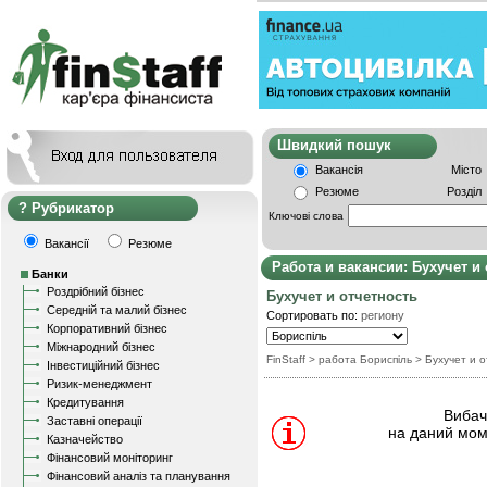
Швидкий пошу
Вакансія
Місто
Резюме
Розділ
Рубрикатор
Ключові слова
Вакансії
Резюме
Работа и вакансии: Бухучет и
Банки
Роздрібний бізнес
Бухучет и отчетность
Середній та малий бізнес
Сортировать по:
региону
Корпоративний бізнес
Міжнародний бізнес
FinStaff
> работа Бориспіль
>
Бухучет и 
Інвестиційний бізнес
Ризик-менеджмент
Кредитування
Вибачт
Заставні операції
на даний мом
Казначейство
Фінансовий моніторинг
Фінансовий аналіз та планування