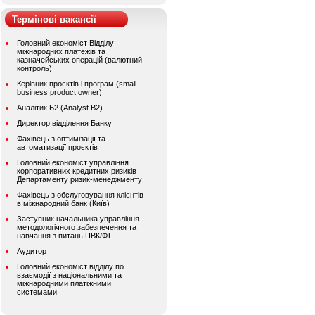
Термінові вакансії
Головний економіст Відділу
міжнародних платежів та
казначейських операцій (валютний
контроль)
Керівник проєктів і програм (small
business product owner)
Аналітик Б2 (Analyst B2)
Директор відділення Банку
Фахівець з оптимізації та
автоматизації проєктів
Головний економіст управління
корпоративних кредитних ризиків
Департаменту ризик-менеджменту
Фахівець з обслуговування клієнтів
в міжнародний банк (Київ)
Заступник начальника управління
методологічного забезпечення та
навчання з питань ПВК/ФТ
Аудитор
Головний економіст відділу по
взаємодії з національними та
міжнародними платіжними
системами