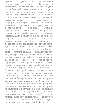
процесс подачи и составления
финансовой отчетности. Финансовая
отчетность составляется не только для
потребностей менеджмента, но и для
внешнего использования. Главная цель
финансовой отчетности - предоставить
для принятия экономических решений
пользователям достоверную
информацию о финансовом положении,
денежных потоков и результатов
деятельности банков. Задача
финансовых отчетов отображать
финансовую информацию о банке.
Информация подается в определенном
формате в соответствии с
показателями, которые отображают
достоверность финансовой отчетности.
Для соискателей, цель которых найти
работу в бухучете и отчетности в банке,
сайт finstaff.com.ua предоставляет
актуальную информацию о состоянии
рынка труда в сфере финансов и
банковских услуг на территории
Украины. Информационная база
finstaff.com.ua содержит информацию о
вакансиях украинских и зарубежных
банков, с которой можно ознакомиться
благодаря удобной системе поиска.
Соискатели могут воспользоваться
системой быстрого поиска, рассмотреть
самые свежие вакансии в бухучете и
отчетности в банке с помощью рубрики
«горящие вакансии» и рассмотреть
предложения ведущих банков Украины в
«каталоге работодателей». И вне
зависимости от того, какой способ
поиска выберет соискатель – работа в
бухучете и отчетности в банке будет
найдена на страницах finstaff.com.ua.