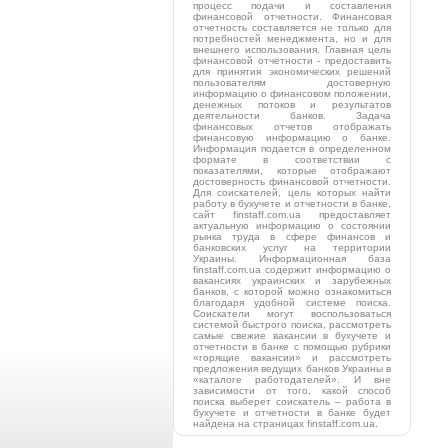
процесс подачи и составления
финансовой отчетности. Финансовая
отчетность составляется не только для
потребностей менеджмента, но и для
внешнего использования. Главная цель
финансовой отчетности - предоставить
для принятия экономических решений
пользователям достоверную
информацию о финансовом положении,
денежных потоков и результатов
деятельности банков. Задача
финансовых отчетов отображать
финансовую информацию о банке.
Информация подается в определенном
формате в соответствии с
показателями, которые отображают
достоверность финансовой отчетности.
Для соискателей, цель которых найти
работу в бухучете и отчетности в банке,
сайт finstaff.com.ua предоставляет
актуальную информацию о состоянии
рынка труда в сфере финансов и
банковских услуг на территории
Украины. Информационная база
finstaff.com.ua содержит информацию о
вакансиях украинских и зарубежных
банков, с которой можно ознакомиться
благодаря удобной системе поиска.
Соискатели могут воспользоваться
системой быстрого поиска, рассмотреть
самые свежие вакансии в бухучете и
отчетности в банке с помощью рубрики
«горящие вакансии» и рассмотреть
предложения ведущих банков Украины в
«каталоге работодателей». И вне
зависимости от того, какой способ
поиска выберет соискатель – работа в
бухучете и отчетности в банке будет
найдена на страницах finstaff.com.ua.