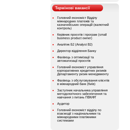
Термінові вакансії
Головний економіст Відділу
міжнародних платежів та
казначейських операцій (валютний
контроль)
Керівник проєктів і програм (small
business product owner)
Аналітик Б2 (Analyst B2)
Директор відділення Банку
Фахівець з оптимізації та
автоматизації проєктів
Головний економіст управління
корпоративних кредитних ризиків
Департаменту ризик-менеджменту
Фахівець з обслуговування клієнтів
в міжнародний банк (Київ)
Заступник начальника управління
методологічного забезпечення та
навчання з питань ПВК/ФТ
Аудитор
Головний економіст відділу по
взаємодії з національними та
міжнародними платіжними
системами