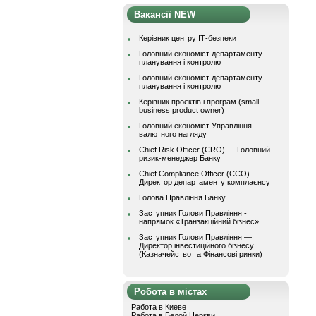
Вакансії NEW
Керівник центру ІТ-безпеки
Головний економіст департаменту
планування і контролю
Головний економіст департаменту
планування і контролю
Керівник проєктів і програм (small
business product owner)
Головний економіст Управління
валютного нагляду
Chief Risk Officer (CRO) — Головний
ризик-менеджер Банку
Chief Compliance Officer (CCO) —
Директор департаменту комплаєнсу
Голова Правління Банку
Заступник Голови Правління -
напрямок «Транзакційний бізнес»
Заступник Голови Правління —
Директор інвестиційного бізнесу
(Казначейство та Фінансові ринки)
Робота в містах
Работа в Киеве
Работа в Белой Церкви