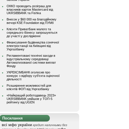
ОККО проводить розіграш для
власників карток Mastercard від
UKRSIBBANK та Fishka
Внесок у $60 000 на благодійному
вечорі KSE Foundation від ПУМб
Клієнти ПриватБанк малого та
середнього бізнесу запрошуються
до участі у дослідженні
Фінансування будівництва сонячної
електростанції на Київщині від
Укргазбанку
Регламентовані технічні заходи в
індустріальному середовищі
Автоматизованої системи виплат
Фонду
УКРЕКСІМБАНК оголосив про
конкурс з відбору суб’єкта оціночної
діяльності
Розширення можливостей для
клієнтів ФОП від Укргазбанку
«Найкращий роботодавець 2023»
UKRSIBBANK увійшов у ТОП-5
рейтингу від UGEN
Посилання
всі мфо україни
кредит наличными без