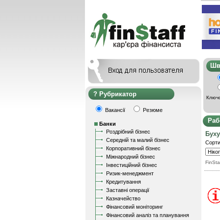
Ш
Рубрикатор
Ключо
Вакансії
Резюме
Раб
Банки
Роздрібний бізнес
Буху
Середній та малий бізнес
Сорти
Корпоративний бізнес
Міжнародний бізнес
FinSta
Інвестиційний бізнес
Ризик-менеджмент
Кредитування
Заставні операції
Казначейство
Фінансовий моніторинг
Фінансовий аналіз та планування