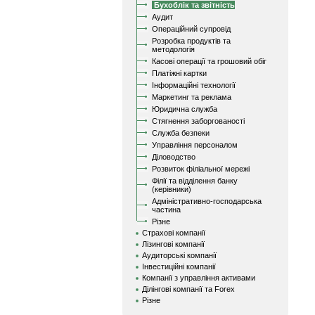
Бухоблік та звітність
Аудит
Операційний супровід
Розробка продуктів та
методологія
Касові операції та грошовий обіг
Платіжні картки
Інформаційні технології
Маркетинг та реклама
Юридична служба
Стягнення заборгованості
Служба безпеки
Управління персоналом
Діловодство
Розвиток філіальної мережі
Філії та відділення банку
(керівники)
Адміністративно-господарська
частина
Різне
Страхові компанії
Лізингові компанії
Аудиторські компанії
Інвестиційні компанії
Компанії з управління активами
Ділінгові компанії та Forex
Різне