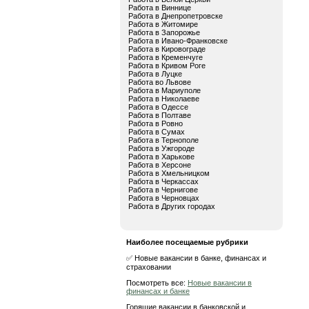
Работа в Виннице
Работа в Днепропетровске
Работа в Житомире
Работа в Запорожье
Работа в Ивано-Франковске
Работа в Кировограде
Работа в Кременчуге
Работа в Кривом Роге
Работа в Луцке
Работа во Львове
Работа в Мариуполе
Работа в Николаеве
Работа в Одессе
Работа в Полтаве
Работа в Ровно
Работа в Сумах
Работа в Тернополе
Работа в Ужгороде
Работа в Харькове
Работа в Херсоне
Работа в Хмельницком
Работа в Черкассах
Работа в Чернигове
Работа в Черновцах
Работа в Других городах
Наиболее посещаемые рубрики
✅ Новые вакансии в банке, финансах и
страховании
Посмотреть все:
Новые вакансии в
финансах и банке
Горящие вакансии в банковской и