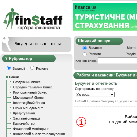
Швидкий пошу
Вакансія
Місто
Резюме
Розділ
Рубрикатор
Ключові слова
Вакансії
Резюме
Работа и вакансии: Бухучет и
Банки
Роздрібний бізнес
Бухучет и отчетность
Середній та малий бізнес
Сортировать по:
региону
Корпоративний бізнес
Міжнародний бізнес
FinStaff
> работа Ужгород
>
Бухучет и от
Інвестиційний бізнес
Ризик-менеджмент
Кредитування
Вибачт
Заставні операції
на даний мом
Казначейство
Фінансовий моніторинг
Фінансовий аналіз та планування