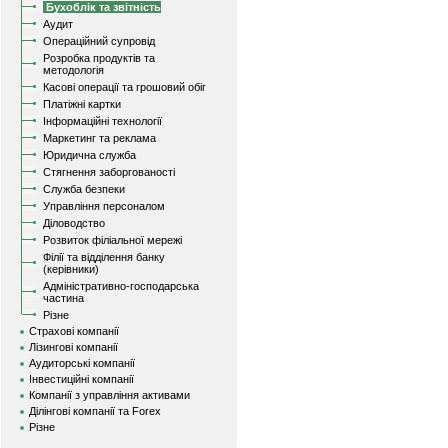
Бухоблік та звітність
Аудит
Операційний супровід
Розробка продуктів та
методологія
Касові операції та грошовий обіг
Платіжні картки
Інформаційні технології
Маркетинг та реклама
Юридична служба
Стягнення заборгованості
Служба безпеки
Управління персоналом
Діловодство
Розвиток філіальної мережі
Філії та відділення банку
(керівники)
Адміністративно-господарська
частина
Різне
Страхові компанії
Лізингові компанії
Аудиторські компанії
Інвестиційні компанії
Компанії з управління активами
Ділінгові компанії та Forex
Різне