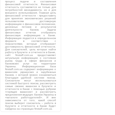
процесс подачи и составления
финансовой отчетности. Финансовая
отчетность составляется не только для
потребностей менеджмента, но и для
внешнего использования. Главная цель
финансовой отчетности - предоставить
для принятия экономических решений
пользователям достоверную
информацию о финансовом положении,
денежных потоков и результатов
деятельности банков. Задача
финансовых отчетов отображать
финансовую информацию о банке.
Информация подается в определенном
формате в соответствии с
показателями, которые отображают
достоверность финансовой отчетности.
Для соискателей, цель которых найти
работу в бухучете и отчетности в банке,
сайт finstaff.com.ua предоставляет
актуальную информацию о состоянии
рынка труда в сфере финансов и
банковских услуг на территории
Украины. Информационная база
finstaff.com.ua содержит информацию о
вакансиях украинских и зарубежных
банков, с которой можно ознакомиться
благодаря удобной системе поиска.
Соискатели могут воспользоваться
системой быстрого поиска, рассмотреть
самые свежие вакансии в бухучете и
отчетности в банке с помощью рубрики
«горящие вакансии» и рассмотреть
предложения ведущих банков Украины в
«каталоге работодателей». И вне
зависимости от того, какой способ
поиска выберет соискатель – работа в
бухучете и отчетности в банке будет
найдена на страницах finstaff.com.ua.