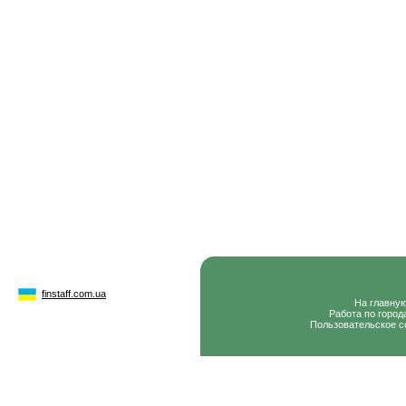
finstaff.com.ua
На главну
Работа по город
Пользовательское с