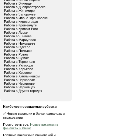
Работа в Виннице
Работа в Днепропетровске
Работа в Житомире
Работа в Запорожье
Работа в Ивано-Франковске
Работа в Кировограде
Работа в Кременчуге
Работа в Кривом Роге
Работа в Луцке
Работа во Львове
Работа в Мариуполе
Работа в Николаеве
Работа в Одессе
Работа в Полтаве
Работа в Ровно
Работа в Сумах
Работа в Тернополе
Работа в Ужгороде
Работа в Харькове
Работа в Херсоне
Работа в Хмельницком
Работа в Черкассах
Работа в Чернигове
Работа в Черновцах
Работа в Других городах
Наиболее посещаемые рубрики
✅ Новые вакансии в банке, финансах и
страховании
Посмотреть все:
Новые вакансии в
финансах и банке
Горящие вакансии в банковской и