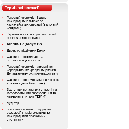
Термінові вакансії
Головний економіст Відділу
міжнародних платежів та
казначейських операцій (валютний
контроль)
Керівник проєктів і програм (small
business product owner)
Аналітик Б2 (Analyst B2)
Директор відділення Банку
Фахівець з оптимізації та
автоматизації проєктів
Головний економіст управління
корпоративних кредитних ризиків
Департаменту ризик-менеджменту
Фахівець з обслуговування клієнтів
в міжнародний банк (Київ)
Заступник начальника управління
методологічного забезпечення та
навчання з питань ПВК/ФТ
Аудитор
Головний економіст відділу по
взаємодії з національними та
міжнародними платіжними
системами