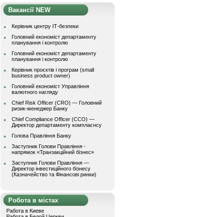
Вакансії NEW
Керівник центру ІТ-безпеки
Головний економіст департаменту
планування і контролю
Головний економіст департаменту
планування і контролю
Керівник проєктів і програм (small
business product owner)
Головний економіст Управління
валютного нагляду
Chief Risk Officer (CRO) — Головний
ризик-менеджер Банку
Chief Compliance Officer (CCO) —
Директор департаменту комплаєнсу
Голова Правління Банку
Заступник Голови Правління -
напрямок «Транзакційний бізнес»
Заступник Голови Правління —
Директор інвестиційного бізнесу
(Казначейство та Фінансові ринки)
Робота в містах
Работа в Киеве
Работа в Белой Церкви