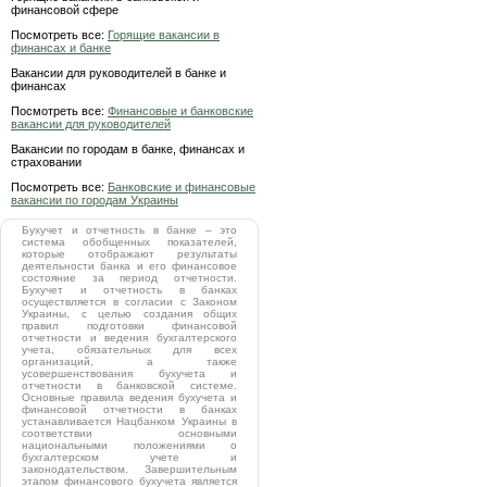
финансовой сфере
Посмотреть все:
Горящие вакансии в
финансах и банке
Вакансии для руководителей в банке и
финансах
Посмотреть все:
Финансовые и банковские
вакансии для руководителей
Вакансии по городам в банке, финансах и
страховании
Посмотреть все:
Банковские и финансовые
вакансии по городам Украины
Бухучет и отчетность в банке – это
система обобщенных показателей,
которые отображают результаты
деятельности банка и его финансовое
состояние за период отчетности.
Бухучет и отчетность в банках
осуществляется в согласии с Законом
Украины, с целью создания общих
правил подготовки финансовой
отчетности и ведения бухгалтерского
учета, обязательных для всех
организаций, а также
усовершенствования бухучета и
отчетности в банковской системе.
Основные правила ведения бухучета и
финансовой отчетности в банках
устанавливается Нацбанком Украины в
соответствии основными
национальными положениями о
бухгалтерском учете и
законодательством. Завершительным
этапом финансового бухучета является