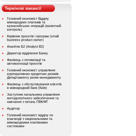
Термінові вакансії
Головний економіст Відділу
міжнародних платежів та
казначейських операцій (валютний
контроль)
Керівник проєктів і програм (small
business product owner)
Аналітик Б2 (Analyst B2)
Директор відділення Банку
Фахівець з оптимізації та
автоматизації проєктів
Головний економіст управління
корпоративних кредитних ризиків
Департаменту ризик-менеджменту
Фахівець з обслуговування клієнтів
в міжнародний банк (Київ)
Заступник начальника управління
методологічного забезпечення та
навчання з питань ПВК/ФТ
Аудитор
Головний економіст відділу по
взаємодії з національними та
міжнародними платіжними
системами