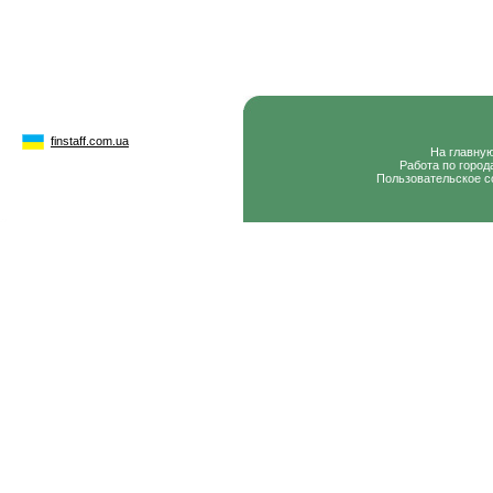
finstaff.com.ua
На главну
Работа по город
Пользовательское с