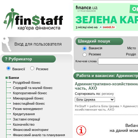
Швидкий пошу
Вакансія
Місто
Резюме
Розділ
Рубрикатор
Ключові слова
Вакансії
Резюме
Работа и вакансии: Админист
Банки
Роздрібний бізнес
Административно-хозяйственн
Середній та малий бізнес
часть, АХО
Корпоративний бізнес
Сортировать по:
региону
Міжнародний бізнес
Інвестиційний бізнес
FinStaff
> работа Біла Церква
>
Админист
Ризик-менеджмент
хозяйственная часть, АХО
Кредитування
Заставні операції
Казначейство
Вибачт
Фінансовий моніторинг
на даний моме
Фінансовий аналіз та планування