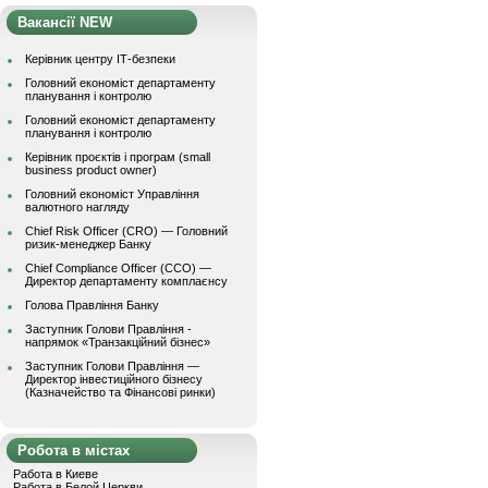
Вакансії NEW
Керівник центру ІТ-безпеки
Головний економіст департаменту
планування і контролю
Головний економіст департаменту
планування і контролю
Керівник проєктів і програм (small
business product owner)
Головний економіст Управління
валютного нагляду
Chief Risk Officer (CRO) — Головний
ризик-менеджер Банку
Chief Compliance Officer (CCO) —
Директор департаменту комплаєнсу
Голова Правління Банку
Заступник Голови Правління -
напрямок «Транзакційний бізнес»
Заступник Голови Правління —
Директор інвестиційного бізнесу
(Казначейство та Фінансові ринки)
Робота в містах
Работа в Киеве
Работа в Белой Церкви