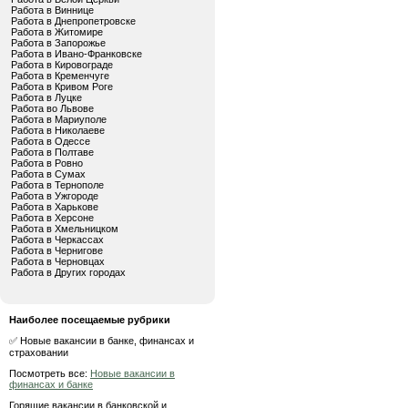
Работа в Виннице
Работа в Днепропетровске
Работа в Житомире
Работа в Запорожье
Работа в Ивано-Франковске
Работа в Кировограде
Работа в Кременчуге
Работа в Кривом Роге
Работа в Луцке
Работа во Львове
Работа в Мариуполе
Работа в Николаеве
Работа в Одессе
Работа в Полтаве
Работа в Ровно
Работа в Сумах
Работа в Тернополе
Работа в Ужгороде
Работа в Харькове
Работа в Херсоне
Работа в Хмельницком
Работа в Черкассах
Работа в Чернигове
Работа в Черновцах
Работа в Других городах
Наиболее посещаемые рубрики
✅ Новые вакансии в банке, финансах и
страховании
Посмотреть все:
Новые вакансии в
финансах и банке
Горящие вакансии в банковской и