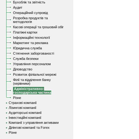
Бухоблік та звітність
Аудит
Операційний супровід
Розробка продуктів та
методологія
Касові операції та грошовий обіг
Платіжні картки
Інформаційні технології
Маркетинг та реклама
Юридична служба
Стягнення заборгованості
Служба безпеки
Управління персоналом
Діловодство
Розвиток філіальної мережі
Філії та відділення банку
(керівники)
Адміністративно-
господарська частина
Різне
Страхові компанії
Лізингові компанії
Аудиторські компанії
Інвестиційні компанії
Компанії з управління активами
Ділінгові компанії та Forex
Різне