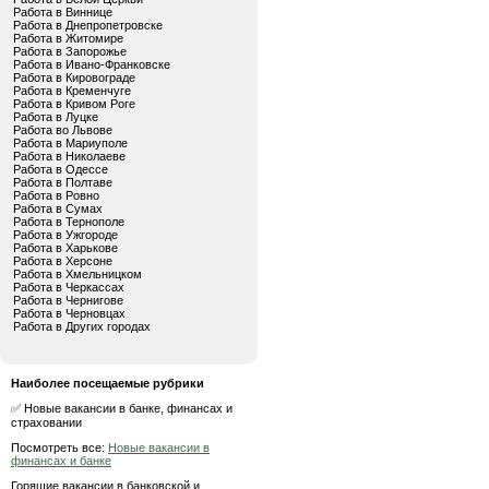
Работа в Виннице
Работа в Днепропетровске
Работа в Житомире
Работа в Запорожье
Работа в Ивано-Франковске
Работа в Кировограде
Работа в Кременчуге
Работа в Кривом Роге
Работа в Луцке
Работа во Львове
Работа в Мариуполе
Работа в Николаеве
Работа в Одессе
Работа в Полтаве
Работа в Ровно
Работа в Сумах
Работа в Тернополе
Работа в Ужгороде
Работа в Харькове
Работа в Херсоне
Работа в Хмельницком
Работа в Черкассах
Работа в Чернигове
Работа в Черновцах
Работа в Других городах
Наиболее посещаемые рубрики
✅ Новые вакансии в банке, финансах и
страховании
Посмотреть все:
Новые вакансии в
финансах и банке
Горящие вакансии в банковской и