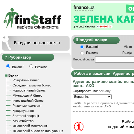
Швидкий пошу
Вакансія
Місто
Резюме
Розділ
Рубрикатор
Ключові слова
Вакансії
Резюме
Работа и вакансии: Админист
Банки
Роздрібний бізнес
Административно-хозяйственн
Середній та малий бізнес
часть, АХО
Корпоративний бізнес
Сортировать по:
региону
Міжнародний бізнес
Інвестиційний бізнес
FinStaff
> работа Бориспіль
>
Администра
Ризик-менеджмент
хозяйственная часть, АХО
Кредитування
Заставні операції
Казначейство
Вибачт
Фінансовий моніторинг
на даний моме
Фінансовий аналіз та планування