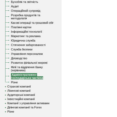
Бухоблік та звітність
Аудит
Операційний супровід
Розробка продуктів та
методологія
Касові операції та грошовий обіг
Платіжні картки
Інформаційні технології
Маркетинг та реклама
Юридична служба
Стягнення заборгованості
Служба безпеки
Управління персоналом
Діловодство
Розвиток філіальної мережі
Філії та відділення банку
(керівники)
Адміністративно-
господарська частина
Різне
Страхові компанії
Лізингові компанії
Аудиторські компанії
Інвестиційні компанії
Компанії з управління активами
Ділінгові компанії та Forex
Різне