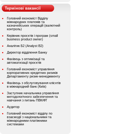
Термінові вакансії
Головний економіст Відділу
міжнародних платежів та
казначейських операцій (валютний
контроль)
Керівник проєктів і програм (small
business product owner)
Аналітик Б2 (Analyst B2)
Директор відділення Банку
Фахівець з оптимізації та
автоматизації проєктів
Головний економіст управління
корпоративних кредитних ризиків
Департаменту ризик-менеджменту
Фахівець з обслуговування клієнтів
в міжнародний банк (Київ)
Заступник начальника управління
методологічного забезпечення та
навчання з питань ПВК/ФТ
Аудитор
Головний економіст відділу по
взаємодії з національними та
міжнародними платіжними
системами