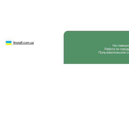
finstaff.com.ua
На главну
Работа по город
Пользовательское с