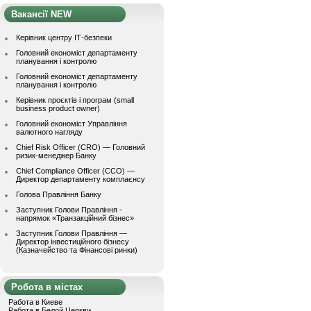
Вакансії NEW
Керівник центру ІТ-безпеки
Головний економіст департаменту
планування і контролю
Головний економіст департаменту
планування і контролю
Керівник проєктів і програм (small
business product owner)
Головний економіст Управління
валютного нагляду
Chief Risk Officer (CRO) — Головний
ризик-менеджер Банку
Chief Compliance Officer (CCO) —
Директор департаменту комплаєнсу
Голова Правління Банку
Заступник Голови Правління -
напрямок «Транзакційний бізнес»
Заступник Голови Правління —
Директор інвестиційного бізнесу
(Казначейство та Фінансові ринки)
Робота в містах
Работа в Киеве
Работа в Белой Церкви