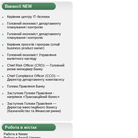
Вакансії NEW
Керівник центру ІТ-безпеки
Головний економіст департаменту
планування і контролю
Головний економіст департаменту
планування і контролю
Керівник проєктів і програм (small
business product owner)
Головний економіст Управління
валютного нагляду
Chief Risk Officer (CRO) — Головний
ризик-менеджер Банку
Chief Compliance Officer (CCO) —
Директор департаменту комплаєнсу
Голова Правління Банку
Заступник Голови Правління -
напрямок «Транзакційний бізнес»
Заступник Голови Правління —
Директор інвестиційного бізнесу
(Казначейство та Фінансові ринки)
Робота в містах
Работа в Киеве
Работа в Белой Церкви