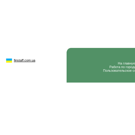
finstaff.com.ua
На главну
Работа по город
Пользовательское с