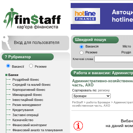
Швидкий пошу
Вакансія
Місто
Резюме
Розділ
Рубрикатор
Ключові слова
Вакансії
Резюме
Работа и вакансии: Админист
Банки
Роздрібний бізнес
Административно-хозяйственн
Середній та малий бізнес
часть, АХО
Корпоративний бізнес
Сортировать по:
региону
Міжнародний бізнес
Інвестиційний бізнес
FinStaff
> работа Бровари
>
Администрат
Ризик-менеджмент
хозяйственная часть, АХО
Кредитування
Заставні операції
Казначейство
Вибачт
Фінансовий моніторинг
на даний моме
Фінансовий аналіз та планування