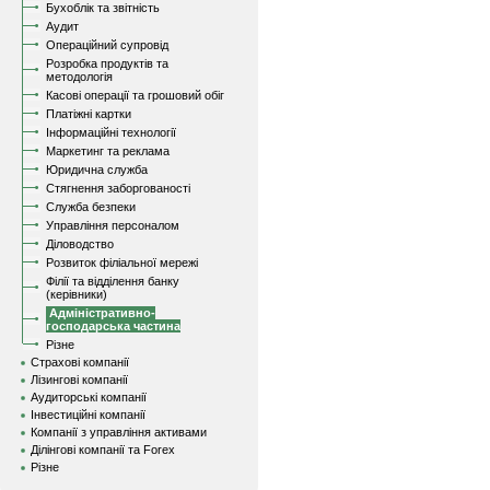
Бухоблік та звітність
Аудит
Операційний супровід
Розробка продуктів та
методологія
Касові операції та грошовий обіг
Платіжні картки
Інформаційні технології
Маркетинг та реклама
Юридична служба
Стягнення заборгованості
Служба безпеки
Управління персоналом
Діловодство
Розвиток філіальної мережі
Філії та відділення банку
(керівники)
Адміністративно-
господарська частина
Різне
Страхові компанії
Лізингові компанії
Аудиторські компанії
Інвестиційні компанії
Компанії з управління активами
Ділінгові компанії та Forex
Різне