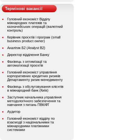
Термінові вакансії
Головний економіст Відділу
міжнародних платежів та
казначейських операцій (валютний
контроль)
Керівник проєктів і програм (small
business product owner)
Аналітик Б2 (Analyst B2)
Директор відділення Банку
Фахівець з оптимізації та
автоматизації проєктів
Головний економіст управління
корпоративних кредитних ризиків
Департаменту ризик-менеджменту
Фахівець з обслуговування клієнтів
в міжнародний банк (Київ)
Заступник начальника управління
методологічного забезпечення та
навчання з питань ПВК/ФТ
Аудитор
Головний економіст відділу по
взаємодії з національними та
міжнародними платіжними
системами