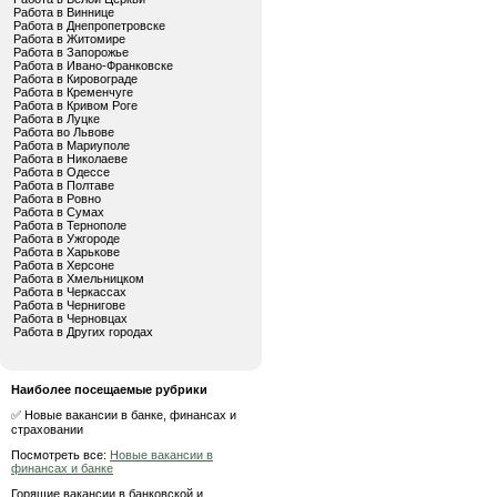
Работа в Виннице
Работа в Днепропетровске
Работа в Житомире
Работа в Запорожье
Работа в Ивано-Франковске
Работа в Кировограде
Работа в Кременчуге
Работа в Кривом Роге
Работа в Луцке
Работа во Львове
Работа в Мариуполе
Работа в Николаеве
Работа в Одессе
Работа в Полтаве
Работа в Ровно
Работа в Сумах
Работа в Тернополе
Работа в Ужгороде
Работа в Харькове
Работа в Херсоне
Работа в Хмельницком
Работа в Черкассах
Работа в Чернигове
Работа в Черновцах
Работа в Других городах
Наиболее посещаемые рубрики
✅ Новые вакансии в банке, финансах и
страховании
Посмотреть все:
Новые вакансии в
финансах и банке
Горящие вакансии в банковской и