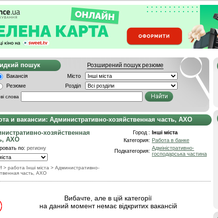
видкий пошук
Розширений пошук резюме
Вакансія
Місто
Резюме
Розділ
ві слова
ота и вакансии: Административно-хозяйственная часть, АХО
нистративно-хозяйственная
Город :
Інші міста
ь, АХО
Категория:
Работа в банке
ровать по:
региону
Адміністративно-
Подкатегория:
господарська частина
f
> работа Інші міста
>
Административно-
твенная часть, АХО
Вибачте, але в цій категорії
на даний момент немає відкритих вакансій