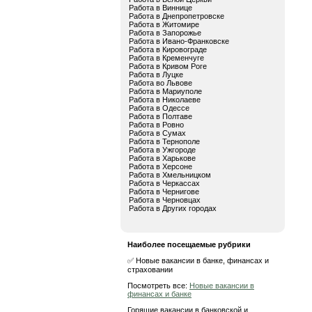
Работа в Виннице
Работа в Днепропетровске
Работа в Житомире
Работа в Запорожье
Работа в Ивано-Франковске
Работа в Кировограде
Работа в Кременчуге
Работа в Кривом Роге
Работа в Луцке
Работа во Львове
Работа в Мариуполе
Работа в Николаеве
Работа в Одессе
Работа в Полтаве
Работа в Ровно
Работа в Сумах
Работа в Тернополе
Работа в Ужгороде
Работа в Харькове
Работа в Херсоне
Работа в Хмельницком
Работа в Черкассах
Работа в Чернигове
Работа в Черновцах
Работа в Других городах
Наиболее посещаемые рубрики
✅ Новые вакансии в банке, финансах и
страховании
Посмотреть все:
Новые вакансии в
финансах и банке
Горящие вакансии в банковской и