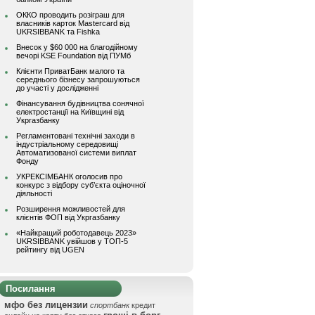
ОККО проводить розіграш для
власників карток Mastercard від
UKRSIBBANK та Fishka
Внесок у $60 000 на благодійному
вечорі KSE Foundation від ПУМб
Клієнти ПриватБанк малого та
середнього бізнесу запрошуються
до участі у дослідженні
Фінансування будівництва сонячної
електростанції на Київщині від
Укргазбанку
Регламентовані технічні заходи в
індустріальному середовищі
Автоматизованої системи виплат
Фонду
УКРЕКСІМБАНК оголосив про
конкурс з відбору суб’єкта оціночної
діяльності
Розширення можливостей для
клієнтів ФОП від Укргазбанку
«Найкращий роботодавець 2023»
UKRSIBBANK увійшов у ТОП-5
рейтингу від UGEN
Посилання
мфо без лицензии
спортбанк
кредит