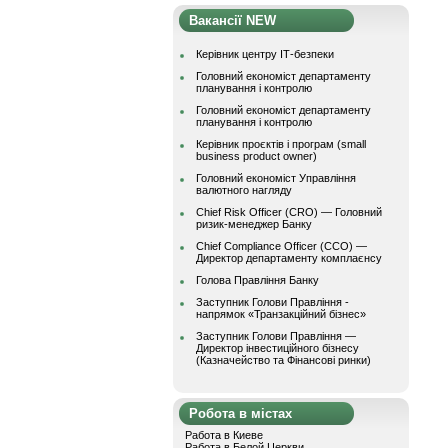
Вакансії NEW
Керівник центру ІТ-безпеки
Головний економіст департаменту
планування і контролю
Головний економіст департаменту
планування і контролю
Керівник проєктів і програм (small
business product owner)
Головний економіст Управління
валютного нагляду
Chief Risk Officer (CRO) — Головний
ризик-менеджер Банку
Chief Compliance Officer (CCO) —
Директор департаменту комплаєнсу
Голова Правління Банку
Заступник Голови Правління -
напрямок «Транзакційний бізнес»
Заступник Голови Правління —
Директор інвестиційного бізнесу
(Казначейство та Фінансові ринки)
Робота в містах
Работа в Киеве
Работа в Белой Церкви