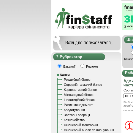
Ш
Рубрикатор
Ключо
Вакансії
Резюме
Раб
Банки
Роздрібний бізнес
Адми
Середній та малий бізнес
част
Корпоративний бізнес
Сорти
Міжнародний бізнес
Інвестиційний бізнес
FinStaf
Ризик-менеджмент
хозяйс
Кредитування
Заставні операції
Казначейство
Фінансовий моніторинг
Фінансовий аналіз та планування