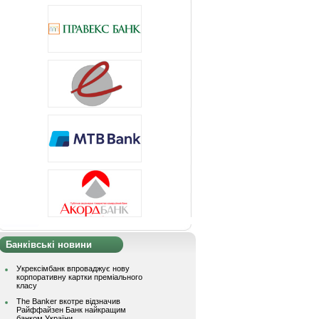
Банківські новини
Укрексімбанк впроваджує нову
корпоративну картки преміального
класу
The Banker вкотре відзначив
Райффайзен Банк найкращим
банком України