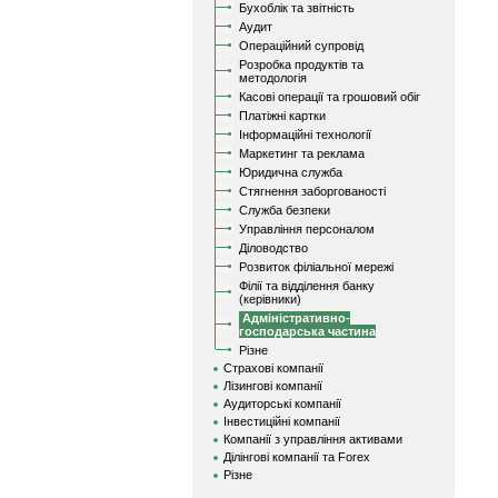
Бухоблік та звітність
Аудит
Операційний супровід
Розробка продуктів та
методологія
Касові операції та грошовий обіг
Платіжні картки
Інформаційні технології
Маркетинг та реклама
Юридична служба
Стягнення заборгованості
Служба безпеки
Управління персоналом
Діловодство
Розвиток філіальної мережі
Філії та відділення банку
(керівники)
Адміністративно-
господарська частина
Різне
Страхові компанії
Лізингові компанії
Аудиторські компанії
Інвестиційні компанії
Компанії з управління активами
Ділінгові компанії та Forex
Різне