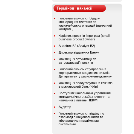
Термінові вакансії
Головний економіст Відділу
міжнародних платежів та
казначейських операцій (валютний
контроль)
Керівник проєктів і програм (small
business product owner)
Аналітик Б2 (Analyst B2)
Директор відділення Банку
Фахівець з оптимізації та
автоматизації проєктів
Головний економіст управління
корпоративних кредитних ризиків
Департаменту ризик-менеджменту
Фахівець з обслуговування клієнтів
в міжнародний банк (Київ)
Заступник начальника управління
методологічного забезпечення та
навчання з питань ПВК/ФТ
Аудитор
Головний економіст відділу по
взаємодії з національними та
міжнародними платіжними
системами