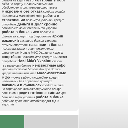
гроші в борг
онлайн на карту без отказа
займ на карту с автоматическим
одобрением
мфо, которые дают всем
микрозайм без отказа
кредит онлайн
работа в
без отказа
маловідомі мфо
страховании
база мфо украины
кредит
деньги в долг срочно
спортбанк
банковские вакансии
всі мфо україни
работа в банке киев
работа в
архив
финансах
кредит под 0 процентов
вакансий
вакансии банков украины
вакансии в банках
отзывы спортбанк
позика на картку з автоматичним
карта
схваленням
Новые МФО Украины
спортбанк
невідомі мфо
кредитный лимит
Нові МФО України
спортбанк
список
неизвестные мфо
rss
вакансии банков
кредит готівкою без довідки про доходи
малоизвестные
кредит наличными киев
мфо
точки выдачи спортбанк
кредит
наличными без справки о доходах
вакансии в финансах
кредит онлайн
на картку без відмови терміново
альфа
кредит готівкою київ
банк киев
альфа
работа в банке
банк
все мфо украины
рейтинг кредитов онлайн
кредит під 0
відсотків