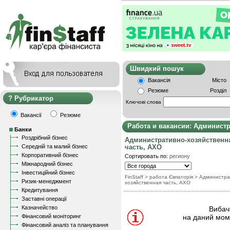
Швидкий пошу
Вакансія
Місто
Резюме
Розділ
Рубрикатор
Ключові слова
Вакансії
Резюме
Работа и вакансии: Админист
Банки
Роздрібний бізнес
Административно-хозяйственн
Середній та малий бізнес
часть, АХО
Корпоративний бізнес
Сортировать по:
региону
Міжнародний бізнес
Інвестиційний бізнес
FinStaff
> работа Євпаторія
>
Администра
Ризик-менеджмент
хозяйственная часть, АХО
Кредитування
Заставні операції
Казначейство
Вибачт
Фінансовий моніторинг
на даний моме
Фінансовий аналіз та планування