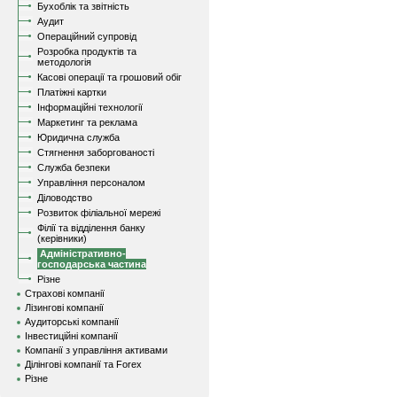
Бухоблік та звітність
Аудит
Операційний супровід
Розробка продуктів та
методологія
Касові операції та грошовий обіг
Платіжні картки
Інформаційні технології
Маркетинг та реклама
Юридична служба
Стягнення заборгованості
Служба безпеки
Управління персоналом
Діловодство
Розвиток філіальної мережі
Філії та відділення банку
(керівники)
Адміністративно-
господарська частина
Різне
Страхові компанії
Лізингові компанії
Аудиторські компанії
Інвестиційні компанії
Компанії з управління активами
Ділінгові компанії та Forex
Різне