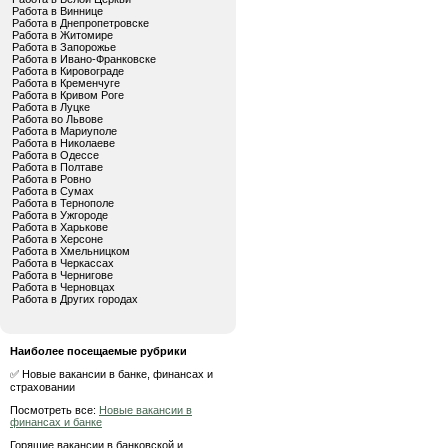
Работа в Виннице
Работа в Днепропетровске
Работа в Житомире
Работа в Запорожье
Работа в Ивано-Франковске
Работа в Кировограде
Работа в Кременчуге
Работа в Кривом Роге
Работа в Луцке
Работа во Львове
Работа в Мариуполе
Работа в Николаеве
Работа в Одессе
Работа в Полтаве
Работа в Ровно
Работа в Сумах
Работа в Тернополе
Работа в Ужгороде
Работа в Харькове
Работа в Херсоне
Работа в Хмельницком
Работа в Черкассах
Работа в Чернигове
Работа в Черновцах
Работа в Других городах
Наиболее посещаемые рубрики
✅ Новые вакансии в банке, финансах и
страховании
Посмотреть все:
Новые вакансии в
финансах и банке
Горящие вакансии в банковской и