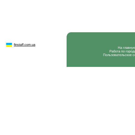
finstaff.com.ua
На главну
Работа по город
Пользовательское с