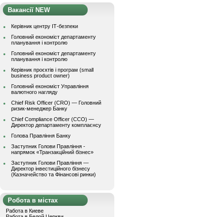
Вакансії NEW
Керівник центру ІТ-безпеки
Головний економіст департаменту
планування і контролю
Головний економіст департаменту
планування і контролю
Керівник проєктів і програм (small
business product owner)
Головний економіст Управління
валютного нагляду
Chief Risk Officer (CRO) — Головний
ризик-менеджер Банку
Chief Compliance Officer (CCO) —
Директор департаменту комплаєнсу
Голова Правління Банку
Заступник Голови Правління -
напрямок «Транзакційний бізнес»
Заступник Голови Правління —
Директор інвестиційного бізнесу
(Казначейство та Фінансові ринки)
Робота в містах
Работа в Киеве
Работа в Белой Церкви