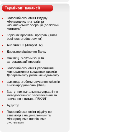
Термінові вакансії
Головний економіст Відділу
міжнародних платежів та
казначейських операцій (валютний
контроль)
Керівник проєктів і програм (small
business product owner)
Аналітик Б2 (Analyst B2)
Директор відділення Банку
Фахівець з оптимізації та
автоматизації проєктів
Головний економіст управління
корпоративних кредитних ризиків
Департаменту ризик-менеджменту
Фахівець з обслуговування клієнтів
в міжнародний банк (Київ)
Заступник начальника управління
методологічного забезпечення та
навчання з питань ПВК/ФТ
Аудитор
Головний економіст відділу по
взаємодії з національними та
міжнародними платіжними
системами