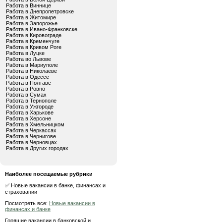
Работа в Виннице
Работа в Днепропетровске
Работа в Житомире
Работа в Запорожье
Работа в Ивано-Франковске
Работа в Кировограде
Работа в Кременчуге
Работа в Кривом Роге
Работа в Луцке
Работа во Львове
Работа в Мариуполе
Работа в Николаеве
Работа в Одессе
Работа в Полтаве
Работа в Ровно
Работа в Сумах
Работа в Тернополе
Работа в Ужгороде
Работа в Харькове
Работа в Херсоне
Работа в Хмельницком
Работа в Черкассах
Работа в Чернигове
Работа в Черновцах
Работа в Других городах
Наиболее посещаемые рубрики
✅ Новые вакансии в банке, финансах и
страховании
Посмотреть все:
Новые вакансии в
финансах и банке
Горящие вакансии в банковской и