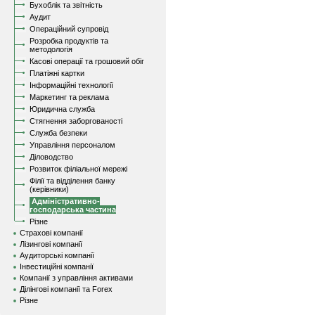
Бухоблік та звітність
Аудит
Операційний супровід
Розробка продуктів та
методологія
Касові операції та грошовий обіг
Платіжні картки
Інформаційні технології
Маркетинг та реклама
Юридична служба
Стягнення заборгованості
Служба безпеки
Управління персоналом
Діловодство
Розвиток філіальної мережі
Філії та відділення банку
(керівники)
Адміністративно-
господарська частина
Різне
Страхові компанії
Лізингові компанії
Аудиторські компанії
Інвестиційні компанії
Компанії з управління активами
Ділінгові компанії та Forex
Різне