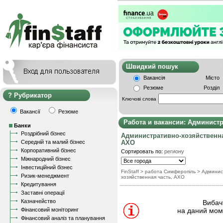
Швидкий пошу
Вакансія
Місто
Резюме
Розділ
Рубрикатор
Ключові слова
Вакансії
Резюме
Работа и вакансии: Админист
Банки
Роздрібний бізнес
Административно-хозяйственна
Середній та малий бізнес
АХО
Корпоративний бізнес
Сортировать по:
региону
Міжнародний бізнес
Інвестиційний бізнес
FinStaff
> работа Симферопіль
>
Админис
Ризик-менеджмент
хозяйственная часть, АХО
Кредитування
Заставні операції
Казначейство
Вибачт
Фінансовий моніторинг
на даний моме
Фінансовий аналіз та планування