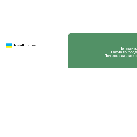
finstaff.com.ua
На главну
Работа по город
Пользовательское с