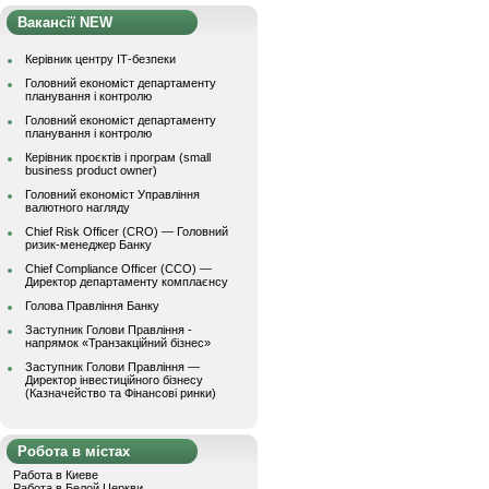
Вакансії NEW
Керівник центру ІТ-безпеки
Головний економіст департаменту
планування і контролю
Головний економіст департаменту
планування і контролю
Керівник проєктів і програм (small
business product owner)
Головний економіст Управління
валютного нагляду
Chief Risk Officer (CRO) — Головний
ризик-менеджер Банку
Chief Compliance Officer (CCO) —
Директор департаменту комплаєнсу
Голова Правління Банку
Заступник Голови Правління -
напрямок «Транзакційний бізнес»
Заступник Голови Правління —
Директор інвестиційного бізнесу
(Казначейство та Фінансові ринки)
Робота в містах
Работа в Киеве
Работа в Белой Церкви