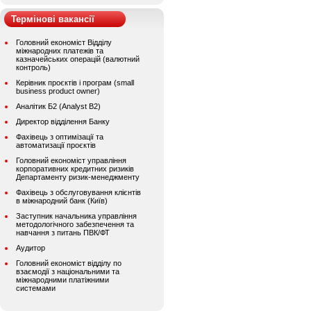
Термінові вакансії
Головний економіст Відділу
міжнародних платежів та
казначейських операцій (валютний
контроль)
Керівник проєктів і програм (small
business product owner)
Аналітик Б2 (Analyst B2)
Директор відділення Банку
Фахівець з оптимізації та
автоматизації проєктів
Головний економіст управління
корпоративних кредитних ризиків
Департаменту ризик-менеджменту
Фахівець з обслуговування клієнтів
в міжнародний банк (Київ)
Заступник начальника управління
методологічного забезпечення та
навчання з питань ПВК/ФТ
Аудитор
Головний економіст відділу по
взаємодії з національними та
міжнародними платіжними
системами