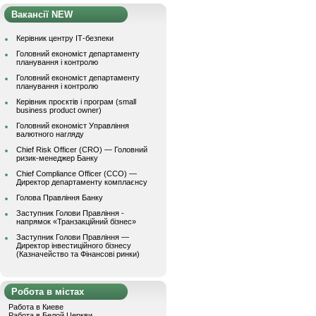
Вакансії NEW
Керівник центру ІТ-безпеки
Головний економіст департаменту
планування і контролю
Головний економіст департаменту
планування і контролю
Керівник проєктів і програм (small
business product owner)
Головний економіст Управління
валютного нагляду
Chief Risk Officer (CRO) — Головний
ризик-менеджер Банку
Chief Compliance Officer (CCO) —
Директор департаменту комплаєнсу
Голова Правління Банку
Заступник Голови Правління -
напрямок «Транзакційний бізнес»
Заступник Голови Правління —
Директор інвестиційного бізнесу
(Казначейство та Фінансові ринки)
Робота в містах
Работа в Киеве
Работа в Белой Церкви