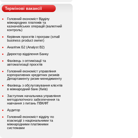
Термінові вакансії
Головний економіст Відділу
міжнародних платежів та
казначейських операцій (валютний
контроль)
Керівник проєктів і програм (small
business product owner)
Аналітик Б2 (Analyst B2)
Директор відділення Банку
Фахівець з оптимізації та
автоматизації проєктів
Головний економіст управління
корпоративних кредитних ризиків
Департаменту ризик-менеджменту
Фахівець з обслуговування клієнтів
в міжнародний банк (Київ)
Заступник начальника управління
методологічного забезпечення та
навчання з питань ПВК/ФТ
Аудитор
Головний економіст відділу по
взаємодії з національними та
міжнародними платіжними
системами