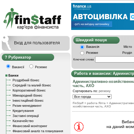
Швидкий пошу
Вакансія
Місто
Резюме
Розділ
Рубрикатор
Ключові слова
Вакансії
Резюме
Работа и вакансии: Админист
Банки
Роздрібний бізнес
Административно-хозяйственн
Середній та малий бізнес
часть, АХО
Корпоративний бізнес
Сортировать по:
региону
Міжнародний бізнес
Інвестиційний бізнес
FinStaff
> работа Ялта
>
Административн
Ризик-менеджмент
хозяйственная часть, АХО
Кредитування
Заставні операції
Казначейство
Вибачт
Фінансовий моніторинг
на даний моме
Фінансовий аналіз та планування