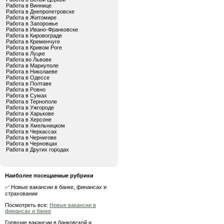
Работа в Виннице
Работа в Днепропетровске
Работа в Житомире
Работа в Запорожье
Работа в Ивано-Франковске
Работа в Кировограде
Работа в Кременчуге
Работа в Кривом Роге
Работа в Луцке
Работа во Львове
Работа в Мариуполе
Работа в Николаеве
Работа в Одессе
Работа в Полтаве
Работа в Ровно
Работа в Сумах
Работа в Тернополе
Работа в Ужгороде
Работа в Харькове
Работа в Херсоне
Работа в Хмельницком
Работа в Черкассах
Работа в Чернигове
Работа в Черновцах
Работа в Других городах
Наиболее посещаемые рубрики
✅ Новые вакансии в банке, финансах и
страховании
Посмотреть все:
Новые вакансии в
финансах и банке
Горящие вакансии в банковской и