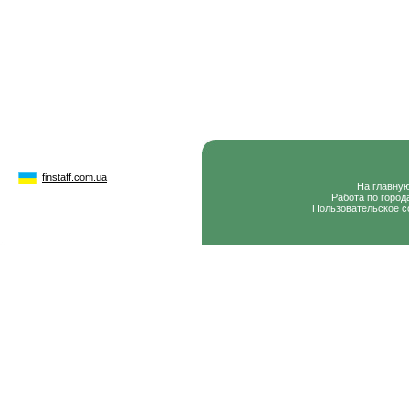
finstaff.com.ua
На главну
Работа по город
Пользовательское с