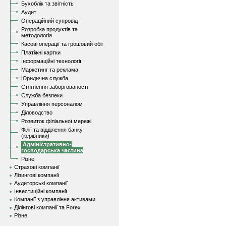
Бухоблік та звітність
Аудит
Операційний супровід
Розробка продуктів та
методологія
Касові операції та грошовий обіг
Платіжні картки
Інформаційні технології
Маркетинг та реклама
Юридична служба
Стягнення заборгованості
Служба безпеки
Управління персоналом
Діловодство
Розвиток філіальної мережі
Філії та відділення банку
(керівники)
Адміністративно-
господарська частина
Різне
Страхові компанії
Лізингові компанії
Аудиторські компанії
Інвестиційні компанії
Компанії з управління активами
Ділінгові компанії та Forex
Різне