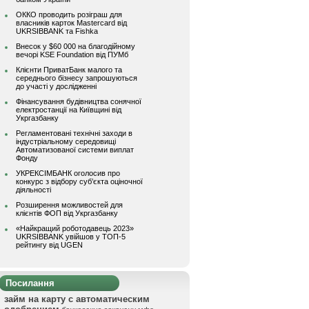
ОККО проводить розіграш для
власників карток Mastercard від
UKRSIBBANK та Fishka
Внесок у $60 000 на благодійному
вечорі KSE Foundation від ПУМб
Клієнти ПриватБанк малого та
середнього бізнесу запрошуються
до участі у дослідженні
Фінансування будівництва сонячної
електростанції на Київщині від
Укргазбанку
Регламентовані технічні заходи в
індустріальному середовищі
Автоматизованої системи виплат
Фонду
УКРЕКСІМБАНК оголосив про
конкурс з відбору суб’єкта оціночної
діяльності
Розширення можливостей для
клієнтів ФОП від Укргазбанку
«Найкращий роботодавець 2023»
UKRSIBBANK увійшов у ТОП-5
рейтингу від UGEN
Посилання
займ на карту с автоматическим