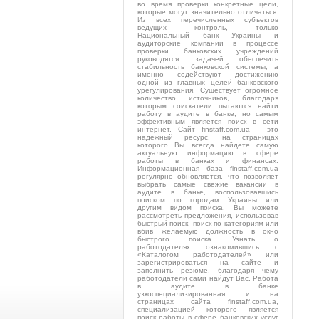
во время проверки конкретные цели,
которые могут значительно отличаться.
Из всех перечисленных субъектов
ведущих контроль, только
Национальный банк Украины и
аудиторские компании в процессе
проверки банковских учреждений
руководятся задачей обеспечить
стабильность банковской системы, а
именно содействуют достижению
одной из главных целей банковского
урегулирования. Существует огромное
количество источников, благодаря
которым соискатели пытаются найти
работу в аудите в банке, но самым
эффективным является поиск в сети
интернет. Сайт finstaff.com.ua – это
надежный ресурс, на страницах
которого Вы всегда найдете самую
актуальную информацию в сфере
работы в банках и финансах.
Информационная база finstaff.com.ua
регулярно обновляется, что позволяет
выбрать самые свежие вакансии в
аудите в банке, воспользовавшись
поиском по городам Украины или
другим видом поиска. Вы можете
рассмотреть предложения, использовав
быстрый поиск, поиск по категориям или
вбив желаемую должность в окно
быстрого поиска. Узнать о
работодателях ознакомившись с
«Каталогом работодателей» или
зарегистрироваться на сайте и
заполнить резюме, благодаря чему
работодатели сами найдут Вас. Работа
в аудите в банке
узкоспециализированная и на
страницах сайта finstaff.com.ua,
специализацией которого является
поиск работы в сфере банковских услуг