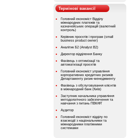
Термінові вакансії
Головний економіст Відділу
міжнародних платежів та
казначейських операцій (валютний
контроль)
Керівник проєктів і програм (small
business product owner)
Аналітик Б2 (Analyst B2)
Директор відділення Банку
Фахівець з оптимізації та
автоматизації проєктів
Головний економіст управління
корпоративних кредитних ризиків
Департаменту ризик-менеджменту
Фахівець з обслуговування клієнтів
в міжнародний банк (Київ)
Заступник начальника управління
методологічного забезпечення та
навчання з питань ПВК/ФТ
Аудитор
Головний економіст відділу по
взаємодії з національними та
міжнародними платіжними
системами