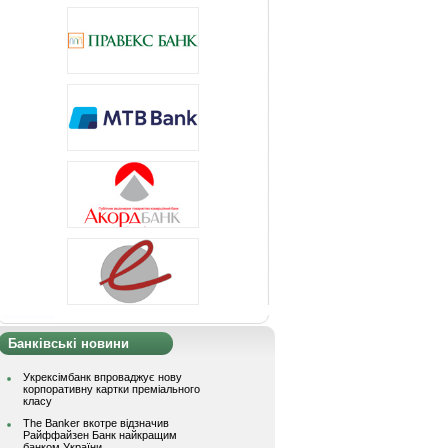
Банківські новини
Укрексімбанк впроваджує нову
корпоративну картки преміального
класу
The Banker вкотре відзначив
Райффайзен Банк найкращим
банком України