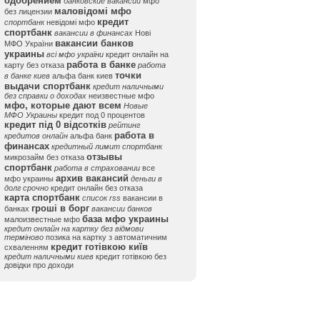
одобрением
банковские вакансии
мфо
маловідомі мфо
без лицензии
кредит
спортбанк
невідомі мфо
спортбанк
вакансии в финансах
Нові
вакансии банков
МФО України
украины
всі мфо україни
кредит онлайн на
работа в банке
карту без отказа
работа
точки
в банке киев
альфа банк киев
выдачи спортбанк
кредит наличными
без справки о доходах
неизвестные мфо
мфо, которые дают всем
Новые
МФО Украины
кредит под 0 процентов
кредит під 0 відсотків
рейтинг
работа в
кредитов онлайн
альфа банк
финансах
кредитный лимит спортбанк
отзывы
микрозайм без отказа
спортбанк
работа в страховании
все
архив вакансий
мфо украины
деньги в
долг срочно
кредит онлайн без отказа
карта спортбанк
список rss
вакансии в
гроші в борг
банках
вакансии банков
база мфо украины
малоизвестные мфо
кредит онлайн на картку без відмови
терміново
позика на картку з автоматичним
кредит готівкою київ
схваленням
кредит наличными киев
кредит готівкою без
довідки про доходи