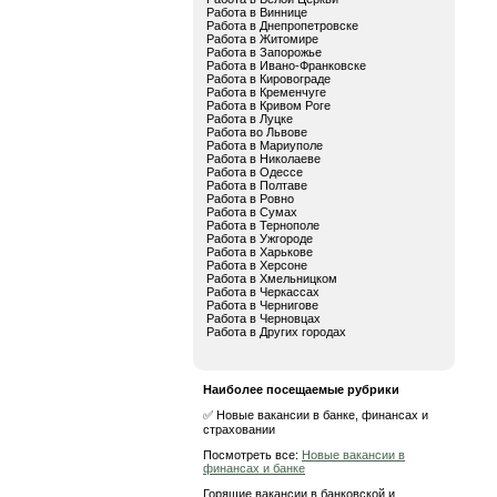
Работа в Виннице
Работа в Днепропетровске
Работа в Житомире
Работа в Запорожье
Работа в Ивано-Франковске
Работа в Кировограде
Работа в Кременчуге
Работа в Кривом Роге
Работа в Луцке
Работа во Львове
Работа в Мариуполе
Работа в Николаеве
Работа в Одессе
Работа в Полтаве
Работа в Ровно
Работа в Сумах
Работа в Тернополе
Работа в Ужгороде
Работа в Харькове
Работа в Херсоне
Работа в Хмельницком
Работа в Черкассах
Работа в Чернигове
Работа в Черновцах
Работа в Других городах
Наиболее посещаемые рубрики
✅ Новые вакансии в банке, финансах и
страховании
Посмотреть все:
Новые вакансии в
финансах и банке
Горящие вакансии в банковской и