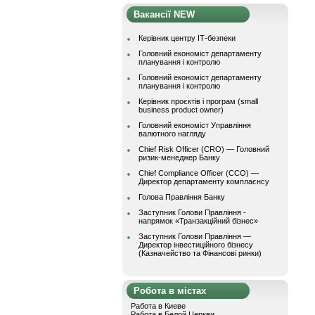
Вакансії NEW
Керівник центру ІТ-безпеки
Головний економіст департаменту
планування і контролю
Головний економіст департаменту
планування і контролю
Керівник проєктів і програм (small
business product owner)
Головний економіст Управління
валютного нагляду
Chief Risk Officer (CRO) — Головний
ризик-менеджер Банку
Chief Compliance Officer (CCO) —
Директор департаменту комплаєнсу
Голова Правління Банку
Заступник Голови Правління -
напрямок «Транзакційний бізнес»
Заступник Голови Правління —
Директор інвестиційного бізнесу
(Казначейство та Фінансові ринки)
Робота в містах
Работа в Киеве
Работа в Белой Церкви