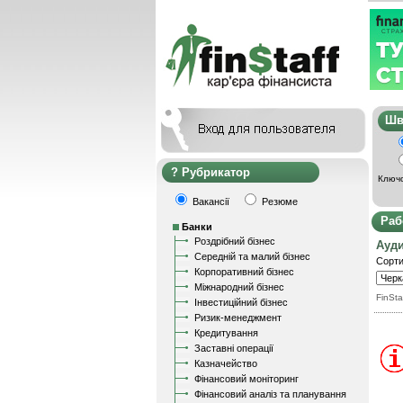
Ш
Рубрикатор
Ключо
Вакансії
Резюме
Раб
Банки
Роздрібний бізнес
Ауд
Середній та малий бізнес
Сорти
Корпоративний бізнес
Міжнародний бізнес
FinSta
Інвестиційний бізнес
Ризик-менеджмент
Кредитування
Заставні операції
Казначейство
Фінансовий моніторинг
Фінансовий аналіз та планування