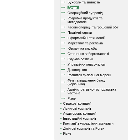
Бухоблік та звітність
Аудит
Операційний супровід
Розробка продуктів та
методологія
Касові операції та грошовий обіг
Платіжні картки
Інформаційні технології
Маркетинг та реклама
Юридична служба
Стягнення заборгованості
Служба безпеки
Управління персоналом
Діловодство
Розвиток філіальної мережі
Філії та відділення банку
(керівники)
Адміністративно-господарська
частина
Різне
Страхові компанії
Лізингові компанії
Аудиторські компанії
Інвестиційні компанії
Компанії з управління активами
Ділінгові компанії та Forex
Різне