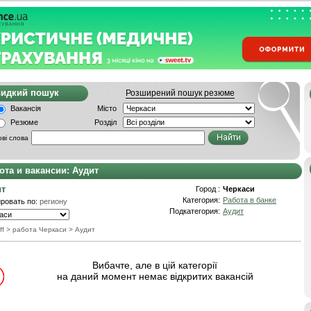
видкий пошук
Розширений пошук резюме
Вакансія
Місто
Резюме
Розділ
ві слова
ота и вакансии: Аудит
ит
Город :
Черкаси
Категория:
Работа в банке
ровать по:
региону
Подкатегория:
Аудит
ff
> работа Черкаси
>
Аудит
Вибачте, але в цій категорії
на даний момент немає відкритих вакансій