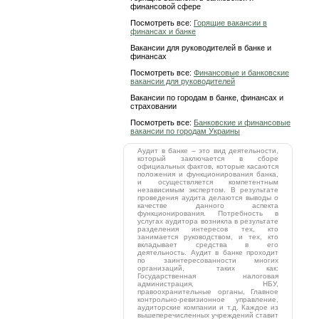
финансовой сфере
Посмотреть все:
Горящие вакансии в
финансах и банке
Вакансии для руководителей в банке и
финансах
Посмотреть все:
Финансовые и банковские
вакансии для руководителей
Вакансии по городам в банке, финансах и
страховании
Посмотреть все:
Банковские и финансовые
вакансии по городам Украины
Аудит в банке – это вид деятельности,
который заключается в сборе
официальных фактов, которые касаются
положения и функционирования банка,
и осуществляется компетентным
независимым экспертом. В результате
проведения аудита делаются выводы о
качестве данного аспекта
функционирования. Потребность в
услугах аудитора возникла в результате
разделения интересов тех, кто
занимается руководством, и тех, кто
вкладывает средства в его
деятельность. Аудит в банке проходит
по заинтересованности многих
организаций, таких как:
Государственная налоговая
администрация, НБУ,
правоохранительные органы, Главное
контрольно-ревизионное управление,
аудиторские компании и т.д. Каждое из
вышеперечисленных учреждений ставит