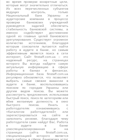
во время проверки конкретные цели,
которые могут значительно отличаться.
Из всех перечисленных субъектов
ведущих контроль, только
Национальный банк Украины и
аудиторские компании в процессе
проверки банковских учреждений
руководятся задачей обеспечить
стабильность банковской системы, а
именно содействуют достижению
одной из главных целей банковского
урегулирования. Существует огромное
количество источников, благодаря
которым соискатели пытаются найти
работу в аудите в банке, но самым
эффективным является поиск в сети
интернет. Сайт finstaff.com.ua – это
надежный ресурс, на страницах
которого Вы всегда найдете самую
актуальную информацию в сфере
работы в банках и финансах.
Информационная база finstaff.com.ua
регулярно обновляется, что позволяет
выбрать самые свежие вакансии в
аудите в банке, воспользовавшись
поиском по городам Украины или
другим видом поиска. Вы можете
рассмотреть предложения, использовав
быстрый поиск, поиск по категориям или
вбив желаемую должность в окно
быстрого поиска. Узнать о
работодателях ознакомившись с
«Каталогом работодателей» или
зарегистрироваться на сайте и
заполнить резюме, благодаря чему
работодатели сами найдут Вас. Работа
в аудите в банке
узкоспециализированная и на
страницах сайта finstaff.com.ua,
специализацией которого является
поиск работы в сфере банковских услуг