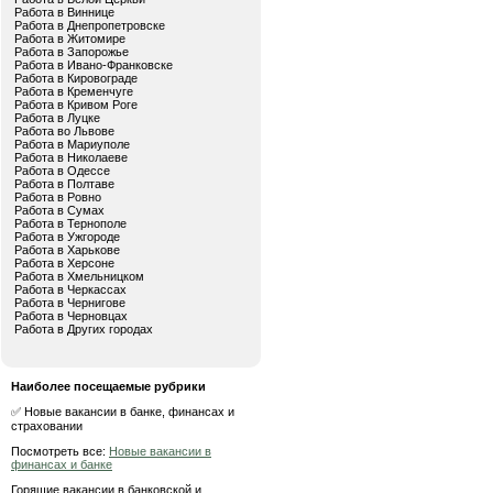
Работа в Виннице
Работа в Днепропетровске
Работа в Житомире
Работа в Запорожье
Работа в Ивано-Франковске
Работа в Кировограде
Работа в Кременчуге
Работа в Кривом Роге
Работа в Луцке
Работа во Львове
Работа в Мариуполе
Работа в Николаеве
Работа в Одессе
Работа в Полтаве
Работа в Ровно
Работа в Сумах
Работа в Тернополе
Работа в Ужгороде
Работа в Харькове
Работа в Херсоне
Работа в Хмельницком
Работа в Черкассах
Работа в Чернигове
Работа в Черновцах
Работа в Других городах
Наиболее посещаемые рубрики
✅ Новые вакансии в банке, финансах и
страховании
Посмотреть все:
Новые вакансии в
финансах и банке
Горящие вакансии в банковской и