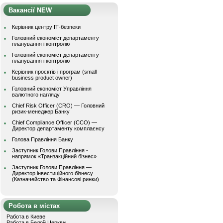
Вакансії NEW
Керівник центру ІТ-безпеки
Головний економіст департаменту
планування і контролю
Головний економіст департаменту
планування і контролю
Керівник проєктів і програм (small
business product owner)
Головний економіст Управління
валютного нагляду
Chief Risk Officer (CRO) — Головний
ризик-менеджер Банку
Chief Compliance Officer (CCO) —
Директор департаменту комплаєнсу
Голова Правління Банку
Заступник Голови Правління -
напрямок «Транзакційний бізнес»
Заступник Голови Правління —
Директор інвестиційного бізнесу
(Казначейство та Фінансові ринки)
Робота в містах
Работа в Киеве
Работа в Белой Церкви