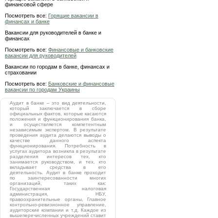
финансовой сфере
Посмотреть все:
Горящие вакансии в
финансах и банке
Вакансии для руководителей в банке и
финансах
Посмотреть все:
Финансовые и банковские
вакансии для руководителей
Вакансии по городам в банке, финансах и
страховании
Посмотреть все:
Банковские и финансовые
вакансии по городам Украины
Аудит в банке – это вид деятельности,
который заключается в сборе
официальных фактов, которые касаются
положения и функционирования банка,
и осуществляется компетентным
независимым экспертом. В результате
проведения аудита делаются выводы о
качестве данного аспекта
функционирования. Потребность в
услугах аудитора возникла в результате
разделения интересов тех, кто
занимается руководством, и тех, кто
вкладывает средства в его
деятельность. Аудит в банке проходит
по заинтересованности многих
организаций, таких как:
Государственная налоговая
администрация, НБУ,
правоохранительные органы, Главное
контрольно-ревизионное управление,
аудиторские компании и т.д. Каждое из
вышеперечисленных учреждений ставит