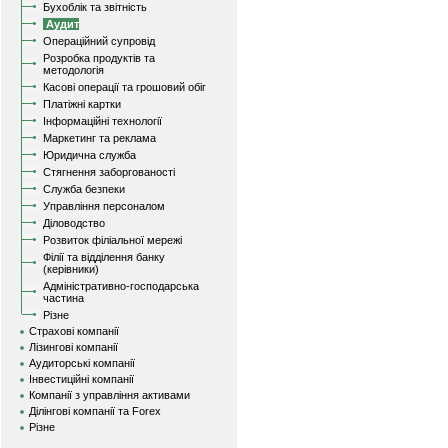
Бухоблік та звітність
Аудит
Операційний супровід
Розробка продуктів та
методологія
Касові операції та грошовий обіг
Платіжні картки
Інформаційні технології
Маркетинг та реклама
Юридична служба
Стягнення заборгованості
Служба безпеки
Управління персоналом
Діловодство
Розвиток філіальної мережі
Філії та відділення банку
(керівники)
Адміністративно-господарська
частина
Різне
Страхові компанії
Лізингові компанії
Аудиторські компанії
Інвестиційні компанії
Компанії з управління активами
Ділінгові компанії та Forex
Різне