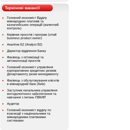
Термінові вакансії
Головний економіст Відділу
міжнародних платежів та
казначейських операцій (валютний
контроль)
Керівник проєктів і програм (small
business product owner)
Аналітик Б2 (Analyst B2)
Директор відділення Банку
Фахівець з оптимізації та
автоматизації проєктів
Головний економіст управління
корпоративних кредитних ризиків
Департаменту ризик-менеджменту
Фахівець з обслуговування клієнтів
в міжнародний банк (Київ)
Заступник начальника управління
методологічного забезпечення та
навчання з питань ПВК/ФТ
Аудитор
Головний економіст відділу по
взаємодії з національними та
міжнародними платіжними
системами