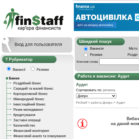
Швидкий пошу
Вакансія
Місто
Резюме
Розділ
Рубрикатор
Ключові слова
Вакансії
Резюме
Работа и вакансии: Аудит
Банки
Роздрібний бізнес
Аудит
Середній та малий бізнес
Сортировать по:
региону
Корпоративний бізнес
Міжнародний бізнес
FinStaff
> работа Дніпро
>
Аудит
Інвестиційний бізнес
Ризик-менеджмент
Кредитування
Вибачт
Заставні операції
на даний мом
Казначейство
Фінансовий моніторинг
Фінансовий аналіз та планування