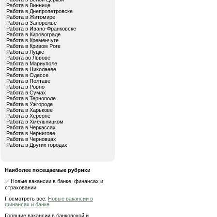
Работа в Виннице
Работа в Днепропетровске
Работа в Житомире
Работа в Запорожье
Работа в Ивано-Франковске
Работа в Кировограде
Работа в Кременчуге
Работа в Кривом Роге
Работа в Луцке
Работа во Львове
Работа в Мариуполе
Работа в Николаеве
Работа в Одессе
Работа в Полтаве
Работа в Ровно
Работа в Сумах
Работа в Тернополе
Работа в Ужгороде
Работа в Харькове
Работа в Херсоне
Работа в Хмельницком
Работа в Черкассах
Работа в Чернигове
Работа в Черновцах
Работа в Других городах
Наиболее посещаемые рубрики
✅ Новые вакансии в банке, финансах и
страховании
Посмотреть все:
Новые вакансии в
финансах и банке
Горящие вакансии в банковской и