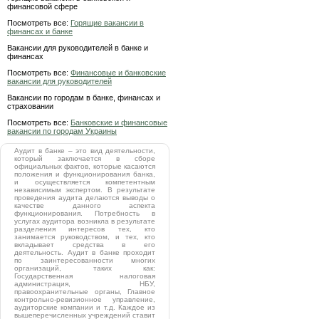
финансовой сфере
Посмотреть все:
Горящие вакансии в
финансах и банке
Вакансии для руководителей в банке и
финансах
Посмотреть все:
Финансовые и банковские
вакансии для руководителей
Вакансии по городам в банке, финансах и
страховании
Посмотреть все:
Банковские и финансовые
вакансии по городам Украины
Аудит в банке – это вид деятельности,
который заключается в сборе
официальных фактов, которые касаются
положения и функционирования банка,
и осуществляется компетентным
независимым экспертом. В результате
проведения аудита делаются выводы о
качестве данного аспекта
функционирования. Потребность в
услугах аудитора возникла в результате
разделения интересов тех, кто
занимается руководством, и тех, кто
вкладывает средства в его
деятельность. Аудит в банке проходит
по заинтересованности многих
организаций, таких как:
Государственная налоговая
администрация, НБУ,
правоохранительные органы, Главное
контрольно-ревизионное управление,
аудиторские компании и т.д. Каждое из
вышеперечисленных учреждений ставит