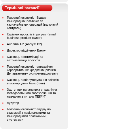
Термінові вакансії
Головний економіст Відділу
міжнародних платежів та
казначейських операцій (валютний
контроль)
Керівник проєктів і програм (small
business product owner)
Аналітик Б2 (Analyst B2)
Директор відділення Банку
Фахівець з оптимізації та
автоматизації проєктів
Головний економіст управління
корпоративних кредитних ризиків
Департаменту ризик-менеджменту
Фахівець з обслуговування клієнтів
в міжнародний банк (Київ)
Заступник начальника управління
методологічного забезпечення та
навчання з питань ПВК/ФТ
Аудитор
Головний економіст відділу по
взаємодії з національними та
міжнародними платіжними
системами