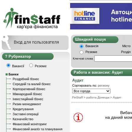
Швидкий пошу
Вакансія
Місто
Резюме
Розділ
Рубрикатор
Ключові слова
Вакансії
Резюме
Работа и вакансии: Аудит
Банки
Роздрібний бізнес
Аудит
Середній та малий бізнес
Сортировать по:
региону
Корпоративний бізнес
Міжнародний бізнес
FinStaff
> работа Донецьк
>
Аудит
Інвестиційний бізнес
Ризик-менеджмент
Кредитування
Вибачт
Заставні операції
на даний мом
Казначейство
Фінансовий моніторинг
Фінансовий аналіз та планування