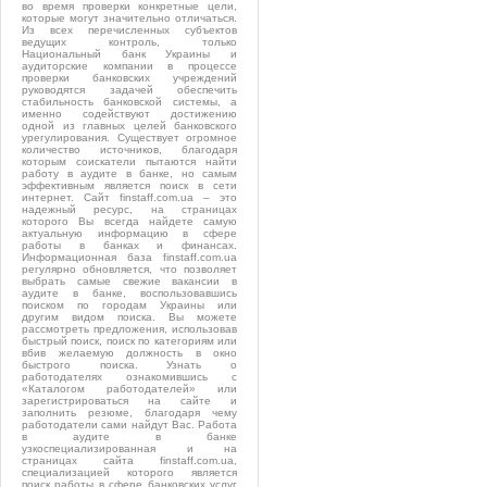
во время проверки конкретные цели,
которые могут значительно отличаться.
Из всех перечисленных субъектов
ведущих контроль, только
Национальный банк Украины и
аудиторские компании в процессе
проверки банковских учреждений
руководятся задачей обеспечить
стабильность банковской системы, а
именно содействуют достижению
одной из главных целей банковского
урегулирования. Существует огромное
количество источников, благодаря
которым соискатели пытаются найти
работу в аудите в банке, но самым
эффективным является поиск в сети
интернет. Сайт finstaff.com.ua – это
надежный ресурс, на страницах
которого Вы всегда найдете самую
актуальную информацию в сфере
работы в банках и финансах.
Информационная база finstaff.com.ua
регулярно обновляется, что позволяет
выбрать самые свежие вакансии в
аудите в банке, воспользовавшись
поиском по городам Украины или
другим видом поиска. Вы можете
рассмотреть предложения, использовав
быстрый поиск, поиск по категориям или
вбив желаемую должность в окно
быстрого поиска. Узнать о
работодателях ознакомившись с
«Каталогом работодателей» или
зарегистрироваться на сайте и
заполнить резюме, благодаря чему
работодатели сами найдут Вас. Работа
в аудите в банке
узкоспециализированная и на
страницах сайта finstaff.com.ua,
специализацией которого является
поиск работы в сфере банковских услуг