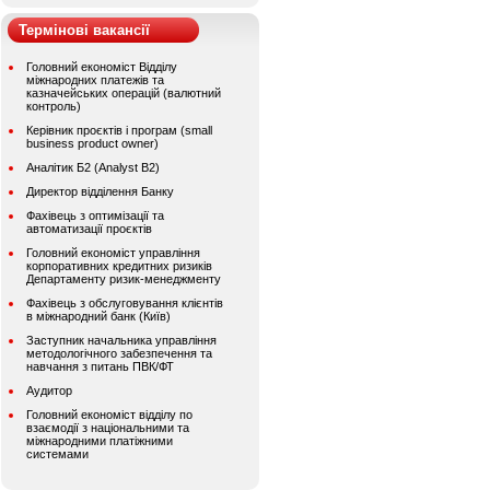
Термінові вакансії
Головний економіст Відділу
міжнародних платежів та
казначейських операцій (валютний
контроль)
Керівник проєктів і програм (small
business product owner)
Аналітик Б2 (Analyst B2)
Директор відділення Банку
Фахівець з оптимізації та
автоматизації проєктів
Головний економіст управління
корпоративних кредитних ризиків
Департаменту ризик-менеджменту
Фахівець з обслуговування клієнтів
в міжнародний банк (Київ)
Заступник начальника управління
методологічного забезпечення та
навчання з питань ПВК/ФТ
Аудитор
Головний економіст відділу по
взаємодії з національними та
міжнародними платіжними
системами