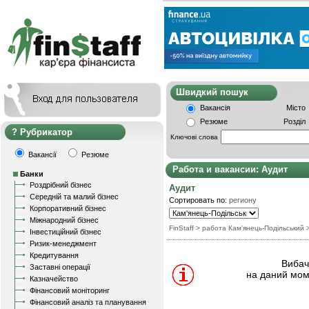
Швидкий пошу
Вакансія
Місто
Резюме
Розділ
Рубрикатор
Ключові слова
Вакансії
Резюме
Работа и вакансии: Аудит
Банки
Роздрібний бізнес
Аудит
Середній та малий бізнес
Сортировать по:
региону
Корпоративний бізнес
Міжнародний бізнес
FinStaff
> работа Кам'янець-Подільський
Інвестиційний бізнес
Ризик-менеджмент
Кредитування
Вибачт
Заставні операції
на даний мом
Казначейство
Фінансовий моніторинг
Фінансовий аналіз та планування