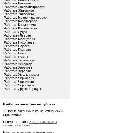
Работа в Виннице
Работа в Днепропетровске
Работа в Житомире
Работа в Запорожье
Работа в Ивано-Франковске
Работа в Кировограде
Работа в Кременчуге
Работа в Кривом Роге
Работа в Луцке
Работа во Львове
Работа в Мариуполе
Работа в Николаеве
Работа в Одессе
Работа в Полтаве
Работа в Ровно
Работа в Сумах
Работа в Тернополе
Работа в Ужгороде
Работа в Харькове
Работа в Херсоне
Работа в Хмельницком
Работа в Черкассах
Работа в Чернигове
Работа в Черновцах
Работа в Других городах
Наиболее посещаемые рубрики
✅ Новые вакансии в банке, финансах и
страховании
Посмотреть все:
Новые вакансии в
финансах и банке
Горящие вакансии в банковской и