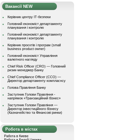
Вакансії NEW
Керівник центру ІТ-безпеки
Головний економіст департаменту
планування і контролю
Головний економіст департаменту
планування і контролю
Керівник проєктів і програм (small
business product owner)
Головний економіст Управління
валютного нагляду
Chief Risk Officer (CRO) — Головний
ризик-менеджер Банку
Chief Compliance Officer (CCO) —
Директор департаменту комплаєнсу
Голова Правління Банку
Заступник Голови Правління -
напрямок «Транзакційний бізнес»
Заступник Голови Правління —
Директор інвестиційного бізнесу
(Казначейство та Фінансові ринки)
Робота в містах
Работа в Киеве
Работа в Белой Церкви