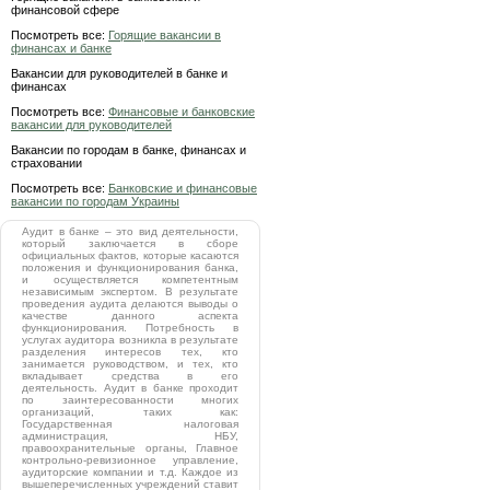
финансовой сфере
Посмотреть все:
Горящие вакансии в
финансах и банке
Вакансии для руководителей в банке и
финансах
Посмотреть все:
Финансовые и банковские
вакансии для руководителей
Вакансии по городам в банке, финансах и
страховании
Посмотреть все:
Банковские и финансовые
вакансии по городам Украины
Аудит в банке – это вид деятельности,
который заключается в сборе
официальных фактов, которые касаются
положения и функционирования банка,
и осуществляется компетентным
независимым экспертом. В результате
проведения аудита делаются выводы о
качестве данного аспекта
функционирования. Потребность в
услугах аудитора возникла в результате
разделения интересов тех, кто
занимается руководством, и тех, кто
вкладывает средства в его
деятельность. Аудит в банке проходит
по заинтересованности многих
организаций, таких как:
Государственная налоговая
администрация, НБУ,
правоохранительные органы, Главное
контрольно-ревизионное управление,
аудиторские компании и т.д. Каждое из
вышеперечисленных учреждений ставит