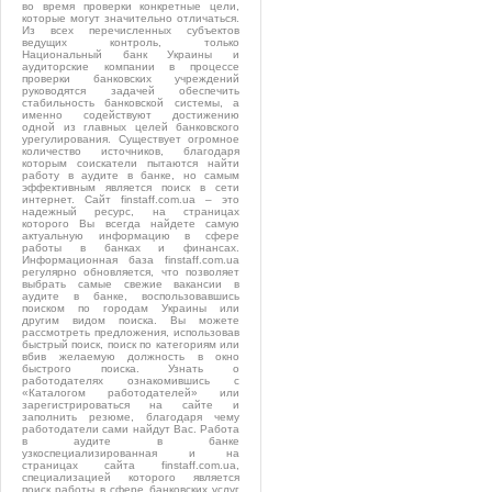
во время проверки конкретные цели,
которые могут значительно отличаться.
Из всех перечисленных субъектов
ведущих контроль, только
Национальный банк Украины и
аудиторские компании в процессе
проверки банковских учреждений
руководятся задачей обеспечить
стабильность банковской системы, а
именно содействуют достижению
одной из главных целей банковского
урегулирования. Существует огромное
количество источников, благодаря
которым соискатели пытаются найти
работу в аудите в банке, но самым
эффективным является поиск в сети
интернет. Сайт finstaff.com.ua – это
надежный ресурс, на страницах
которого Вы всегда найдете самую
актуальную информацию в сфере
работы в банках и финансах.
Информационная база finstaff.com.ua
регулярно обновляется, что позволяет
выбрать самые свежие вакансии в
аудите в банке, воспользовавшись
поиском по городам Украины или
другим видом поиска. Вы можете
рассмотреть предложения, использовав
быстрый поиск, поиск по категориям или
вбив желаемую должность в окно
быстрого поиска. Узнать о
работодателях ознакомившись с
«Каталогом работодателей» или
зарегистрироваться на сайте и
заполнить резюме, благодаря чему
работодатели сами найдут Вас. Работа
в аудите в банке
узкоспециализированная и на
страницах сайта finstaff.com.ua,
специализацией которого является
поиск работы в сфере банковских услуг