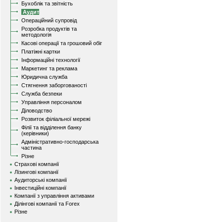
Бухоблік та звітність
Аудит
Операційний супровід
Розробка продуктів та
методологія
Касові операції та грошовий обіг
Платіжні картки
Інформаційні технології
Маркетинг та реклама
Юридична служба
Стягнення заборгованості
Служба безпеки
Управління персоналом
Діловодство
Розвиток філіальної мережі
Філії та відділення банку
(керівники)
Адміністративно-господарська
частина
Різне
Страхові компанії
Лізингові компанії
Аудиторські компанії
Інвестиційні компанії
Компанії з управління активами
Ділінгові компанії та Forex
Різне