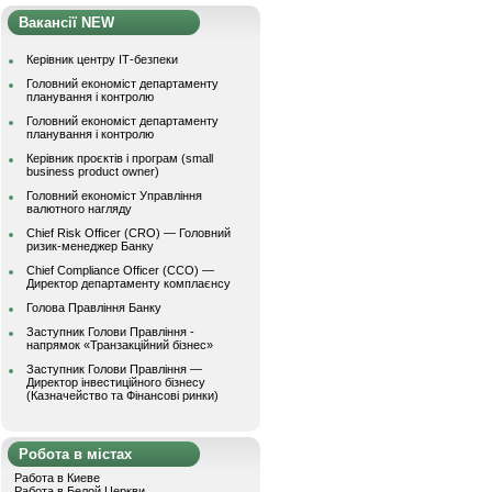
Вакансії NEW
Керівник центру ІТ-безпеки
Головний економіст департаменту
планування і контролю
Головний економіст департаменту
планування і контролю
Керівник проєктів і програм (small
business product owner)
Головний економіст Управління
валютного нагляду
Chief Risk Officer (CRO) — Головний
ризик-менеджер Банку
Chief Compliance Officer (CCO) —
Директор департаменту комплаєнсу
Голова Правління Банку
Заступник Голови Правління -
напрямок «Транзакційний бізнес»
Заступник Голови Правління —
Директор інвестиційного бізнесу
(Казначейство та Фінансові ринки)
Робота в містах
Работа в Киеве
Работа в Белой Церкви