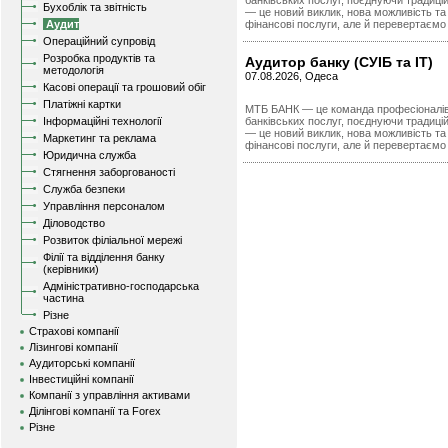
банківських послуг, поєднуючи традицій
Бухоблік та звітність
— це новий виклик, нова можливість та 
Аудит
фінансові послуги, але й перевертаємо 
Операційний супровід
Розробка продуктів та
Аудитор банку (СУІБ та IT)
методологія
07.08.2026, Одеса
Касові операції та грошовий обіг
Платіжні картки
МТБ БАНК — це команда професіоналів,
Інформаційні технології
банківських послуг, поєднуючи традицій
— це новий виклик, нова можливість та 
Маркетинг та реклама
фінансові послуги, але й перевертаємо 
Юридична служба
Стягнення заборгованості
Служба безпеки
Управління персоналом
Діловодство
Розвиток філіальної мережі
Філії та відділення банку
(керівники)
Адміністративно-господарська
частина
Різне
Страхові компанії
Лізингові компанії
Аудиторські компанії
Інвестиційні компанії
Компанії з управління активами
Ділінгові компанії та Forex
Різне