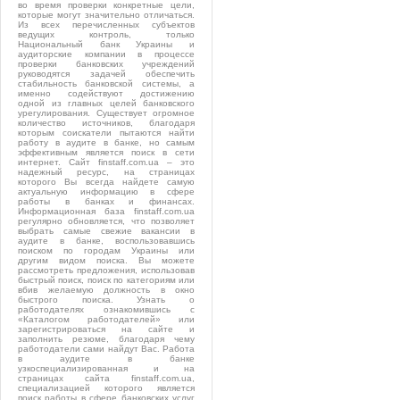
во время проверки конкретные цели,
которые могут значительно отличаться.
Из всех перечисленных субъектов
ведущих контроль, только
Национальный банк Украины и
аудиторские компании в процессе
проверки банковских учреждений
руководятся задачей обеспечить
стабильность банковской системы, а
именно содействуют достижению
одной из главных целей банковского
урегулирования. Существует огромное
количество источников, благодаря
которым соискатели пытаются найти
работу в аудите в банке, но самым
эффективным является поиск в сети
интернет. Сайт finstaff.com.ua – это
надежный ресурс, на страницах
которого Вы всегда найдете самую
актуальную информацию в сфере
работы в банках и финансах.
Информационная база finstaff.com.ua
регулярно обновляется, что позволяет
выбрать самые свежие вакансии в
аудите в банке, воспользовавшись
поиском по городам Украины или
другим видом поиска. Вы можете
рассмотреть предложения, использовав
быстрый поиск, поиск по категориям или
вбив желаемую должность в окно
быстрого поиска. Узнать о
работодателях ознакомившись с
«Каталогом работодателей» или
зарегистрироваться на сайте и
заполнить резюме, благодаря чему
работодатели сами найдут Вас. Работа
в аудите в банке
узкоспециализированная и на
страницах сайта finstaff.com.ua,
специализацией которого является
поиск работы в сфере банковских услуг