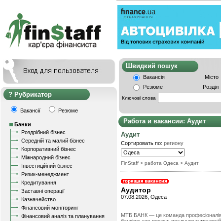
Швидкий пошу
Вакансія
Місто
Резюме
Розділ
Рубрикатор
Ключові слова
Вакансії
Резюме
Работа и вакансии: Аудит
Банки
Роздрібний бізнес
Аудит
Середній та малий бізнес
Сортировать по:
региону
Корпоративний бізнес
Міжнародний бізнес
FinStaff
> работа Одеса
>
Аудит
Інвестиційний бізнес
Ризик-менеджмент
Кредитування
Аудитор
Заставні операції
07.08.2026, Одеса
Казначейство
Фінансовий моніторинг
МТБ БАНК — це команда професіоналів,
Фінансовий аналіз та планування