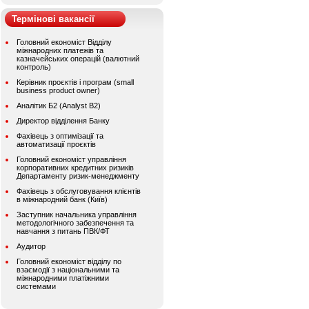
Термінові вакансії
Головний економіст Відділу
міжнародних платежів та
казначейських операцій (валютний
контроль)
Керівник проєктів і програм (small
business product owner)
Аналітик Б2 (Analyst B2)
Директор відділення Банку
Фахівець з оптимізації та
автоматизації проєктів
Головний економіст управління
корпоративних кредитних ризиків
Департаменту ризик-менеджменту
Фахівець з обслуговування клієнтів
в міжнародний банк (Київ)
Заступник начальника управління
методологічного забезпечення та
навчання з питань ПВК/ФТ
Аудитор
Головний економіст відділу по
взаємодії з національними та
міжнародними платіжними
системами