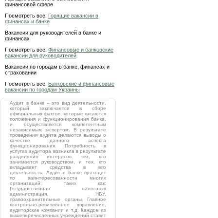
финансовой сфере
Посмотреть все:
Горящие вакансии в
финансах и банке
Вакансии для руководителей в банке и
финансах
Посмотреть все:
Финансовые и банковские
вакансии для руководителей
Вакансии по городам в банке, финансах и
страховании
Посмотреть все:
Банковские и финансовые
вакансии по городам Украины
Аудит в банке – это вид деятельности,
который заключается в сборе
официальных фактов, которые касаются
положения и функционирования банка,
и осуществляется компетентным
независимым экспертом. В результате
проведения аудита делаются выводы о
качестве данного аспекта
функционирования. Потребность в
услугах аудитора возникла в результате
разделения интересов тех, кто
занимается руководством, и тех, кто
вкладывает средства в его
деятельность. Аудит в банке проходит
по заинтересованности многих
организаций, таких как:
Государственная налоговая
администрация, НБУ,
правоохранительные органы, Главное
контрольно-ревизионное управление,
аудиторские компании и т.д. Каждое из
вышеперечисленных учреждений ставит