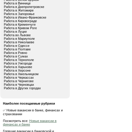
Работа в Виннице
Работа в Днепропетровске
Работа в Житомире
Работа в Запорожье
Работа в Ивано-Франковске
Работа в Кировограде
Работа в Кременчуге
Работа в Кривом Роге
Работа в Луцке
Работа во Львове
Работа в Мариуполе
Работа в Николаеве
Работа в Одессе
Работа в Полтаве
Работа в Ровно
Работа в Сумах
Работа в Тернополе
Работа в Ужгороде
Работа в Харькове
Работа в Херсоне
Работа в Хмельницком
Работа в Черкассах
Работа в Чернигове
Работа в Черновцах
Работа в Других городах
Наиболее посещаемые рубрики
✅ Новые вакансии в банке, финансах и
страховании
Посмотреть все:
Новые вакансии в
финансах и банке
Горящие вакансии в банковской и