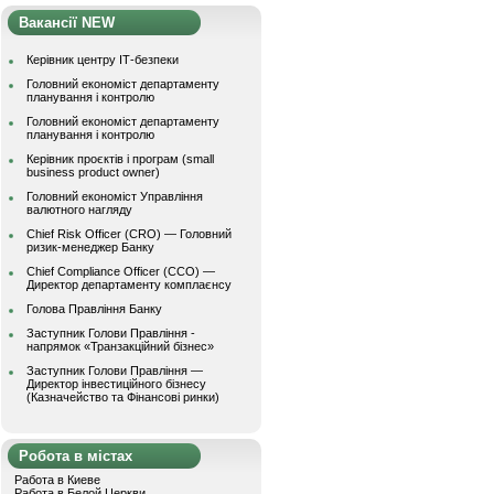
Вакансії NEW
Керівник центру ІТ-безпеки
Головний економіст департаменту
планування і контролю
Головний економіст департаменту
планування і контролю
Керівник проєктів і програм (small
business product owner)
Головний економіст Управління
валютного нагляду
Chief Risk Officer (CRO) — Головний
ризик-менеджер Банку
Chief Compliance Officer (CCO) —
Директор департаменту комплаєнсу
Голова Правління Банку
Заступник Голови Правління -
напрямок «Транзакційний бізнес»
Заступник Голови Правління —
Директор інвестиційного бізнесу
(Казначейство та Фінансові ринки)
Робота в містах
Работа в Киеве
Работа в Белой Церкви