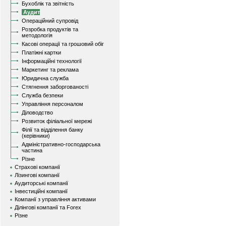
Бухоблік та звітність
Аудит
Операційний супровід
Розробка продуктів та
методологія
Касові операції та грошовий обіг
Платіжні картки
Інформаційні технології
Маркетинг та реклама
Юридична служба
Стягнення заборгованості
Служба безпеки
Управління персоналом
Діловодство
Розвиток філіальної мережі
Філії та відділення банку
(керівники)
Адміністративно-господарська
частина
Різне
Страхові компанії
Лізингові компанії
Аудиторські компанії
Інвестиційні компанії
Компанії з управління активами
Ділінгові компанії та Forex
Різне