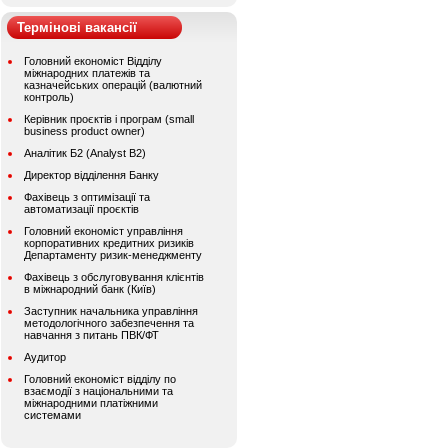
Термінові вакансії
Головний економіст Відділу
міжнародних платежів та
казначейських операцій (валютний
контроль)
Керівник проєктів і програм (small
business product owner)
Аналітик Б2 (Analyst B2)
Директор відділення Банку
Фахівець з оптимізації та
автоматизації проєктів
Головний економіст управління
корпоративних кредитних ризиків
Департаменту ризик-менеджменту
Фахівець з обслуговування клієнтів
в міжнародний банк (Київ)
Заступник начальника управління
методологічного забезпечення та
навчання з питань ПВК/ФТ
Аудитор
Головний економіст відділу по
взаємодії з національними та
міжнародними платіжними
системами