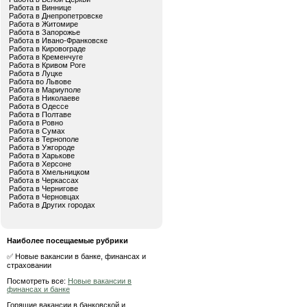
Работа в Виннице
Работа в Днепропетровске
Работа в Житомире
Работа в Запорожье
Работа в Ивано-Франковске
Работа в Кировограде
Работа в Кременчуге
Работа в Кривом Роге
Работа в Луцке
Работа во Львове
Работа в Мариуполе
Работа в Николаеве
Работа в Одессе
Работа в Полтаве
Работа в Ровно
Работа в Сумах
Работа в Тернополе
Работа в Ужгороде
Работа в Харькове
Работа в Херсоне
Работа в Хмельницком
Работа в Черкассах
Работа в Чернигове
Работа в Черновцах
Работа в Других городах
Наиболее посещаемые рубрики
✅ Новые вакансии в банке, финансах и
страховании
Посмотреть все:
Новые вакансии в
финансах и банке
Горящие вакансии в банковской и