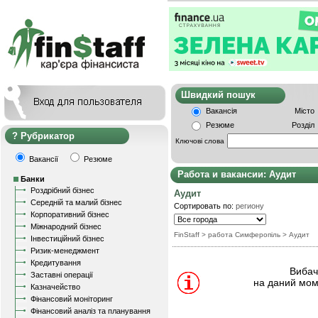
Швидкий пошу
Вакансія
Місто
Резюме
Розділ
Рубрикатор
Ключові слова
Вакансії
Резюме
Работа и вакансии: Аудит
Банки
Роздрібний бізнес
Аудит
Середній та малий бізнес
Сортировать по:
региону
Корпоративний бізнес
Міжнародний бізнес
FinStaff
> работа Симферопіль
>
Аудит
Інвестиційний бізнес
Ризик-менеджмент
Кредитування
Вибачт
Заставні операції
на даний мом
Казначейство
Фінансовий моніторинг
Фінансовий аналіз та планування