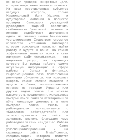
во время проверки конкретные цели,
которые могут значительно отличаться.
Из всех перечисленных субъектов
ведущих контроль, только
Национальный банк Украины и
аудиторские компании в процессе
проверки банковских учреждений
руководятся задачей обеспечить
стабильность банковской системы, а
именно содействуют достижению
одной из главных целей банковского
урегулирования. Существует огромное
количество источников, благодаря
которым соискатели пытаются найти
работу в аудите в банке, но самым
эффективным является поиск в сети
интернет. Сайт finstaff.com.ua – это
надежный ресурс, на страницах
которого Вы всегда найдете самую
актуальную информацию в сфере
работы в банках и финансах.
Информационная база finstaff.com.ua
регулярно обновляется, что позволяет
выбрать самые свежие вакансии в
аудите в банке, воспользовавшись
поиском по городам Украины или
другим видом поиска. Вы можете
рассмотреть предложения, использовав
быстрый поиск, поиск по категориям или
вбив желаемую должность в окно
быстрого поиска. Узнать о
работодателях ознакомившись с
«Каталогом работодателей» или
зарегистрироваться на сайте и
заполнить резюме, благодаря чему
работодатели сами найдут Вас. Работа
в аудите в банке
узкоспециализированная и на
страницах сайта finstaff.com.ua,
специализацией которого является
поиск работы в сфере банковских услуг