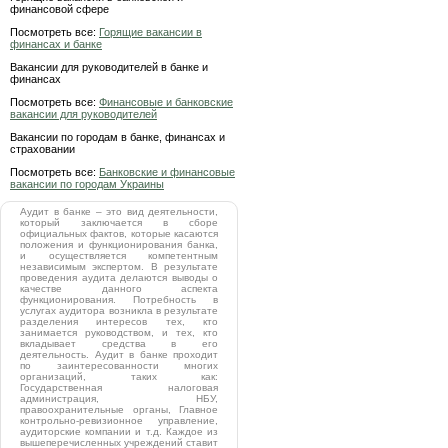
финансовой сфере
Посмотреть все:
Горящие вакансии в
финансах и банке
Вакансии для руководителей в банке и
финансах
Посмотреть все:
Финансовые и банковские
вакансии для руководителей
Вакансии по городам в банке, финансах и
страховании
Посмотреть все:
Банковские и финансовые
вакансии по городам Украины
Аудит в банке – это вид деятельности,
который заключается в сборе
официальных фактов, которые касаются
положения и функционирования банка,
и осуществляется компетентным
независимым экспертом. В результате
проведения аудита делаются выводы о
качестве данного аспекта
функционирования. Потребность в
услугах аудитора возникла в результате
разделения интересов тех, кто
занимается руководством, и тех, кто
вкладывает средства в его
деятельность. Аудит в банке проходит
по заинтересованности многих
организаций, таких как:
Государственная налоговая
администрация, НБУ,
правоохранительные органы, Главное
контрольно-ревизионное управление,
аудиторские компании и т.д. Каждое из
вышеперечисленных учреждений ставит