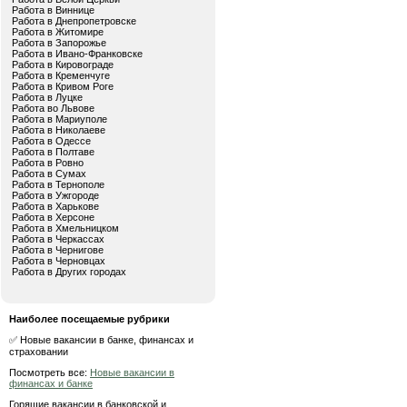
Работа в Виннице
Работа в Днепропетровске
Работа в Житомире
Работа в Запорожье
Работа в Ивано-Франковске
Работа в Кировограде
Работа в Кременчуге
Работа в Кривом Роге
Работа в Луцке
Работа во Львове
Работа в Мариуполе
Работа в Николаеве
Работа в Одессе
Работа в Полтаве
Работа в Ровно
Работа в Сумах
Работа в Тернополе
Работа в Ужгороде
Работа в Харькове
Работа в Херсоне
Работа в Хмельницком
Работа в Черкассах
Работа в Чернигове
Работа в Черновцах
Работа в Других городах
Наиболее посещаемые рубрики
✅ Новые вакансии в банке, финансах и
страховании
Посмотреть все:
Новые вакансии в
финансах и банке
Горящие вакансии в банковской и