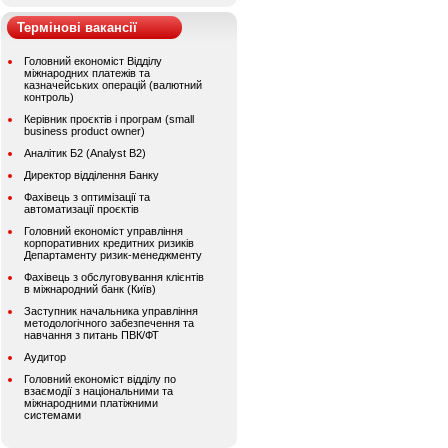
Термінові вакансії
Головний економіст Відділу
міжнародних платежів та
казначейських операцій (валютний
контроль)
Керівник проєктів і програм (small
business product owner)
Аналітик Б2 (Analyst B2)
Директор відділення Банку
Фахівець з оптимізації та
автоматизації проєктів
Головний економіст управління
корпоративних кредитних ризиків
Департаменту ризик-менеджменту
Фахівець з обслуговування клієнтів
в міжнародний банк (Київ)
Заступник начальника управління
методологічного забезпечення та
навчання з питань ПВК/ФТ
Аудитор
Головний економіст відділу по
взаємодії з національними та
міжнародними платіжними
системами