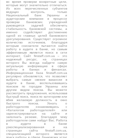
во время проверки конкретные цели,
которые могут значительно отличаться.
Из всех перечисленных субъектов
ведущих контроль, только
Национальный банк Украины и
аудиторские компании в процессе
проверки банковских учреждений
руководятся задачей обеспечить
стабильность банковской системы, а
именно содействуют достижению
одной из главных целей банковского
урегулирования. Существует огромное
количество источников, благодаря
которым соискатели пытаются найти
работу в аудите в банке, но самым
эффективным является поиск в сети
интернет. Сайт finstaff.com.ua – это
надежный ресурс, на страницах
которого Вы всегда найдете самую
актуальную информацию в сфере
работы в банках и финансах.
Информационная база finstaff.com.ua
регулярно обновляется, что позволяет
выбрать самые свежие вакансии в
аудите в банке, воспользовавшись
поиском по городам Украины или
другим видом поиска. Вы можете
рассмотреть предложения, использовав
быстрый поиск, поиск по категориям или
вбив желаемую должность в окно
быстрого поиска. Узнать о
работодателях ознакомившись с
«Каталогом работодателей» или
зарегистрироваться на сайте и
заполнить резюме, благодаря чему
работодатели сами найдут Вас. Работа
в аудите в банке
узкоспециализированная и на
страницах сайта finstaff.com.ua,
специализацией которого является
поиск работы в сфере банковских услуг