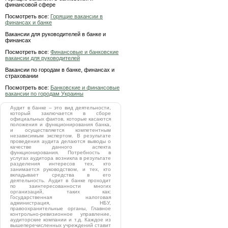
финансовой сфере
Посмотреть все:
Горящие вакансии в
финансах и банке
Вакансии для руководителей в банке и
финансах
Посмотреть все:
Финансовые и банковские
вакансии для руководителей
Вакансии по городам в банке, финансах и
страховании
Посмотреть все:
Банковские и финансовые
вакансии по городам Украины
Аудит в банке – это вид деятельности,
который заключается в сборе
официальных фактов, которые касаются
положения и функционирования банка,
и осуществляется компетентным
независимым экспертом. В результате
проведения аудита делаются выводы о
качестве данного аспекта
функционирования. Потребность в
услугах аудитора возникла в результате
разделения интересов тех, кто
занимается руководством, и тех, кто
вкладывает средства в его
деятельность. Аудит в банке проходит
по заинтересованности многих
организаций, таких как:
Государственная налоговая
администрация, НБУ,
правоохранительные органы, Главное
контрольно-ревизионное управление,
аудиторские компании и т.д. Каждое из
вышеперечисленных учреждений ставит