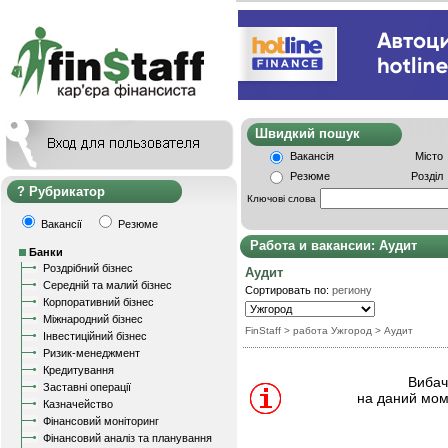
Швидкий пошу
Вакансія
Місто
Резюме
Розділ
Рубрикатор
Ключові слова
Вакансії
Резюме
Работа и вакансии: Аудит
Банки
Роздрібний бізнес
Аудит
Середній та малий бізнес
Сортировать по:
региону
Корпоративний бізнес
Міжнародний бізнес
FinStaff
> работа Ужгород
>
Аудит
Інвестиційний бізнес
Ризик-менеджмент
Кредитування
Вибачт
Заставні операції
на даний мом
Казначейство
Фінансовий моніторинг
Фінансовий аналіз та планування