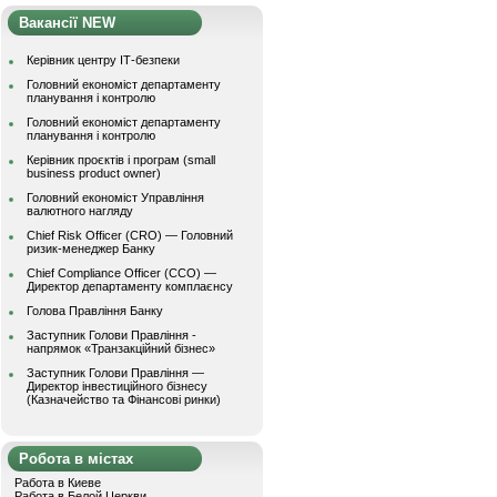
Вакансії NEW
Керівник центру ІТ-безпеки
Головний економіст департаменту
планування і контролю
Головний економіст департаменту
планування і контролю
Керівник проєктів і програм (small
business product owner)
Головний економіст Управління
валютного нагляду
Chief Risk Officer (CRO) — Головний
ризик-менеджер Банку
Chief Compliance Officer (CCO) —
Директор департаменту комплаєнсу
Голова Правління Банку
Заступник Голови Правління -
напрямок «Транзакційний бізнес»
Заступник Голови Правління —
Директор інвестиційного бізнесу
(Казначейство та Фінансові ринки)
Робота в містах
Работа в Киеве
Работа в Белой Церкви