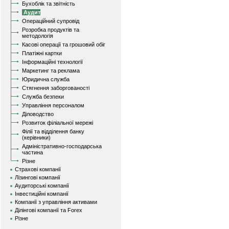
Бухоблік та звітність
Аудит
Операційний супровід
Розробка продуктів та
методологія
Касові операції та грошовий обіг
Платіжні картки
Інформаційні технології
Маркетинг та реклама
Юридична служба
Стягнення заборгованості
Служба безпеки
Управління персоналом
Діловодство
Розвиток філіальної мережі
Філії та відділення банку
(керівники)
Адміністративно-господарська
частина
Різне
Страхові компанії
Лізингові компанії
Аудиторські компанії
Інвестиційні компанії
Компанії з управління активами
Ділінгові компанії та Forex
Різне