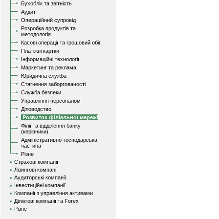
Бухоблік та звітність
Аудит
Операційний супровід
Розробка продуктів та
методологія
Касові операції та грошовий обіг
Платіжні картки
Інформаційні технології
Маркетинг та реклама
Юридична служба
Стягнення заборгованості
Служба безпеки
Управління персоналом
Діловодство
Розвиток філіальної мережі
Філії та відділення банку
(керівники)
Адміністративно-господарська
частина
Різне
Страхові компанії
Лізингові компанії
Аудиторські компанії
Інвестиційні компанії
Компанії з управління активами
Ділінгові компанії та Forex
Різне