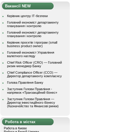
Вакансії NEW
Керівник центру ІТ-безпеки
Головний економіст департаменту
планування і контролю
Головний економіст департаменту
планування і контролю
Керівник проєктів і програм (small
business product owner)
Головний економіст Управління
валютного нагляду
Chief Risk Officer (CRO) — Головний
ризик-менеджер Банку
Chief Compliance Officer (CCO) —
Директор департаменту комплаєнсу
Голова Правління Банку
Заступник Голови Правління -
напрямок «Транзакційний бізнес»
Заступник Голови Правління —
Директор інвестиційного бізнесу
(Казначейство та Фінансові ринки)
Робота в містах
Работа в Киеве
Работа в Белой Церкви