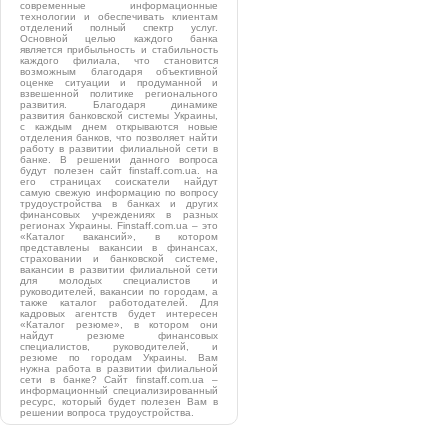
современные информационные
технологии и обеспечивать клиентам
отделений полный спектр услуг.
Основной целью каждого банка
является прибыльность и стабильность
каждого филиала, что становится
возможным благодаря объективной
оценке ситуации и продуманной и
взвешенной политике регионального
развития. Благодаря динамике
развития банковской системы Украины,
с каждым днем открываются новые
отделения банков, что позволяет найти
работу в развитии филиальной сети в
банке. В решении данного вопроса
будут полезен сайт finstaff.com.ua. на
его страницах соискатели найдут
самую свежую информацию по вопросу
трудоустройства в банках и других
финансовых учреждениях в разных
регионах Украины. Finstaff.com.ua – это
«Каталог вакансий», в котором
представлены вакансии в финансах,
страховании и банковской системе,
вакансии в развитии филиальной сети
для молодых специалистов и
руководителей, вакансии по городам, а
также каталог работодателей. Для
кадровых агентств будет интересен
«Каталог резюме», в котором они
найдут резюме финансовых
специалистов, руководителей, и
резюме по городам Украины. Вам
нужна работа в развитии филиальной
сети в банке? Сайт finstaff.com.ua –
информационный специализированный
ресурс, который будет полезен Вам в
решении вопроса трудоустройства.