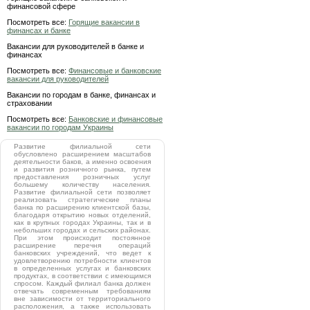
финансовой сфере
Посмотреть все:
Горящие вакансии в
финансах и банке
Вакансии для руководителей в банке и
финансах
Посмотреть все:
Финансовые и банковские
вакансии для руководителей
Вакансии по городам в банке, финансах и
страховании
Посмотреть все:
Банковские и финансовые
вакансии по городам Украины
Развитие филиальной сети
обусловлено расширением масштабов
деятельности баков, а именно освоения
и развития розничного рынка, путем
предоставления розничных услуг
большему количеству населения.
Развитие филиальной сети позволяет
реализовать стратегические планы
банка по расширению клиентской базы,
благодаря открытию новых отделений,
как в крупных городах Украины, так и в
небольших городах и сельских районах.
При этом происходит постоянное
расширение перечня операций
банковских учреждений, что ведет к
удовлетворению потребности клиентов
в определенных услугах и банковских
продуктах, в соответствии с имеющимся
спросом. Каждый филиал банка должен
отвечать современным требованиям
вне зависимости от территориального
расположения, а также использовать