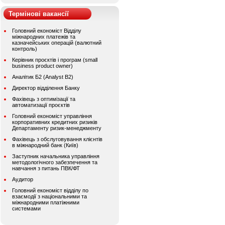
Термінові вакансії
Головний економіст Відділу
міжнародних платежів та
казначейських операцій (валютний
контроль)
Керівник проєктів і програм (small
business product owner)
Аналітик Б2 (Analyst B2)
Директор відділення Банку
Фахівець з оптимізації та
автоматизації проєктів
Головний економіст управління
корпоративних кредитних ризиків
Департаменту ризик-менеджменту
Фахівець з обслуговування клієнтів
в міжнародний банк (Київ)
Заступник начальника управління
методологічного забезпечення та
навчання з питань ПВК/ФТ
Аудитор
Головний економіст відділу по
взаємодії з національними та
міжнародними платіжними
системами