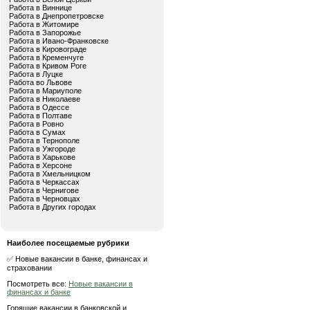
Работа в Виннице
Работа в Днепропетровске
Работа в Житомире
Работа в Запорожье
Работа в Ивано-Франковске
Работа в Кировограде
Работа в Кременчуге
Работа в Кривом Роге
Работа в Луцке
Работа во Львове
Работа в Мариуполе
Работа в Николаеве
Работа в Одессе
Работа в Полтаве
Работа в Ровно
Работа в Сумах
Работа в Тернополе
Работа в Ужгороде
Работа в Харькове
Работа в Херсоне
Работа в Хмельницком
Работа в Черкассах
Работа в Чернигове
Работа в Черновцах
Работа в Других городах
Наиболее посещаемые рубрики
✅ Новые вакансии в банке, финансах и
страховании
Посмотреть все:
Новые вакансии в
финансах и банке
Горящие вакансии в банковской и