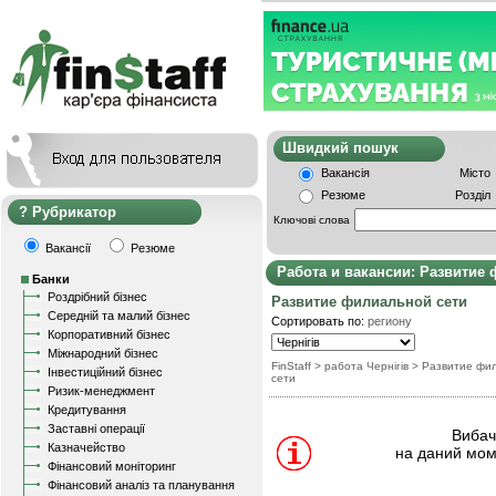
Швидкий пошу
Вакансія
Місто
Резюме
Розділ
Рубрикатор
Ключові слова
Вакансії
Резюме
Работа и вакансии: Развитие
Банки
Роздрібний бізнес
Развитие филиальной сети
Середній та малий бізнес
Сортировать по:
региону
Корпоративний бізнес
Міжнародний бізнес
FinStaff
> работа Чернігів
>
Развитие фи
Інвестиційний бізнес
сети
Ризик-менеджмент
Кредитування
Заставні операції
Вибачт
Казначейство
на даний мом
Фінансовий моніторинг
Фінансовий аналіз та планування