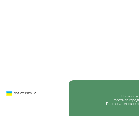
finstaff.com.ua
На главну
Работа по город
Пользовательское с