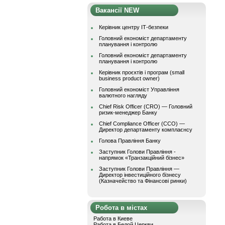
Вакансії NEW
Керівник центру ІТ-безпеки
Головний економіст департаменту
планування і контролю
Головний економіст департаменту
планування і контролю
Керівник проєктів і програм (small
business product owner)
Головний економіст Управління
валютного нагляду
Chief Risk Officer (CRO) — Головний
ризик-менеджер Банку
Chief Compliance Officer (CCO) —
Директор департаменту комплаєнсу
Голова Правління Банку
Заступник Голови Правління -
напрямок «Транзакційний бізнес»
Заступник Голови Правління —
Директор інвестиційного бізнесу
(Казначейство та Фінансові ринки)
Робота в містах
Работа в Киеве
Работа в Белой Церкви