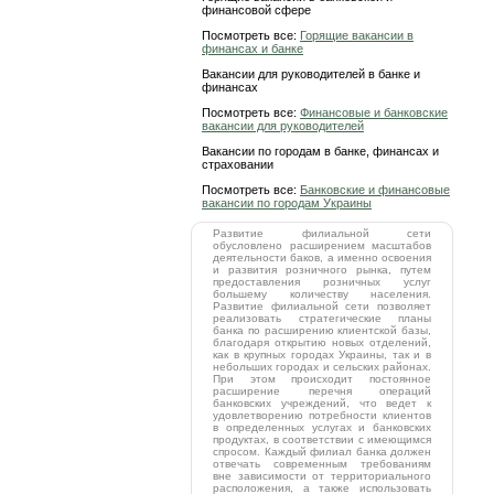
финансовой сфере
Посмотреть все:
Горящие вакансии в
финансах и банке
Вакансии для руководителей в банке и
финансах
Посмотреть все:
Финансовые и банковские
вакансии для руководителей
Вакансии по городам в банке, финансах и
страховании
Посмотреть все:
Банковские и финансовые
вакансии по городам Украины
Развитие филиальной сети
обусловлено расширением масштабов
деятельности баков, а именно освоения
и развития розничного рынка, путем
предоставления розничных услуг
большему количеству населения.
Развитие филиальной сети позволяет
реализовать стратегические планы
банка по расширению клиентской базы,
благодаря открытию новых отделений,
как в крупных городах Украины, так и в
небольших городах и сельских районах.
При этом происходит постоянное
расширение перечня операций
банковских учреждений, что ведет к
удовлетворению потребности клиентов
в определенных услугах и банковских
продуктах, в соответствии с имеющимся
спросом. Каждый филиал банка должен
отвечать современным требованиям
вне зависимости от территориального
расположения, а также использовать