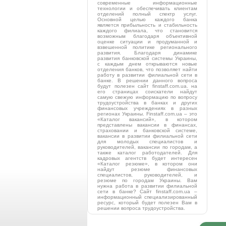
современные информационные
технологии и обеспечивать клиентам
отделений полный спектр услуг.
Основной целью каждого банка
является прибыльность и стабильность
каждого филиала, что становится
возможным благодаря объективной
оценке ситуации и продуманной и
взвешенной политике регионального
развития. Благодаря динамике
развития банковской системы Украины,
с каждым днем открываются новые
отделения банков, что позволяет найти
работу в развитии филиальной сети в
банке. В решении данного вопроса
будут полезен сайт finstaff.com.ua. на
его страницах соискатели найдут
самую свежую информацию по вопросу
трудоустройства в банках и других
финансовых учреждениях в разных
регионах Украины. Finstaff.com.ua – это
«Каталог вакансий», в котором
представлены вакансии в финансах,
страховании и банковской системе,
вакансии в развитии филиальной сети
для молодых специалистов и
руководителей, вакансии по городам, а
также каталог работодателей. Для
кадровых агентств будет интересен
«Каталог резюме», в котором они
найдут резюме финансовых
специалистов, руководителей, и
резюме по городам Украины. Вам
нужна работа в развитии филиальной
сети в банке? Сайт finstaff.com.ua –
информационный специализированный
ресурс, который будет полезен Вам в
решении вопроса трудоустройства.