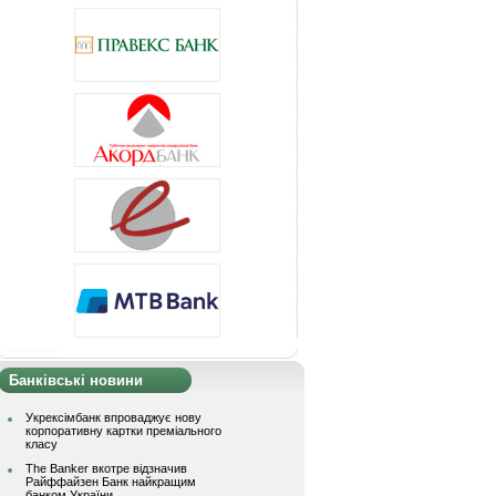
Банківські новини
Укрексімбанк впроваджує нову
корпоративну картки преміального
класу
The Banker вкотре відзначив
Райффайзен Банк найкращим
банком України