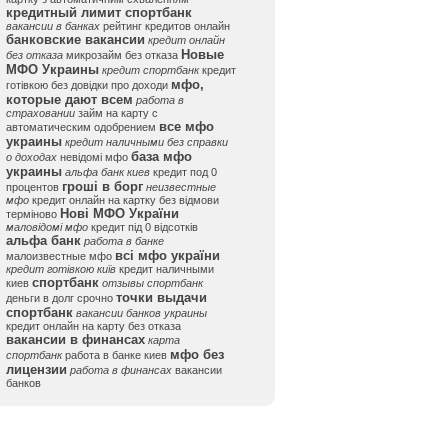
кредитный лимит спортбанк
вакансии в банках
рейтинг кредитов онлайн
банковские вакансии
кредит онлайн
Новые
без отказа
микрозайм без отказа
МФО Украины
кредит спортбанк
кредит
мфо,
готівкою без довідки про доходи
которые дают всем
работа в
страховании
займ на карту с
все мфо
автоматическим одобрением
украины
кредит наличными без справки
база мфо
о доходах
невідомі мфо
украины
альфа банк киев
кредит под 0
гроші в борг
процентов
неизвестные
мфо
кредит онлайн на картку без відмови
Нові МФО України
терміново
маловідомі мфо
кредит під 0 відсотків
альфа банк
работа в банке
всі мфо україни
малоизвестные мфо
кредит готівкою київ
кредит наличными
спортбанк
киев
отзывы спортбанк
точки выдачи
деньги в долг срочно
спортбанк
вакансии банков украины
кредит онлайн на карту без отказа
вакансии в финансах
карта
мфо без
спортбанк
работа в банке киев
лицензии
работа в финансах
вакансии
банков