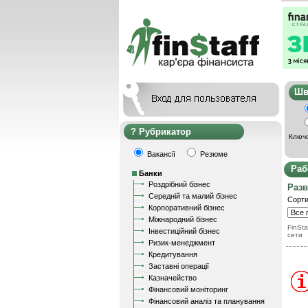
Ш
Рубрикатор
Ключо
Вакансії
Резюме
Раб
Банки
Роздрібний бізнес
Разв
Середній та малий бізнес
Сорти
Корпоративний бізнес
Міжнародний бізнес
FinSta
Інвестиційний бізнес
сети
Ризик-менеджмент
Кредитування
Заставні операції
Казначейство
Фінансовий моніторинг
Фінансовий аналіз та планування