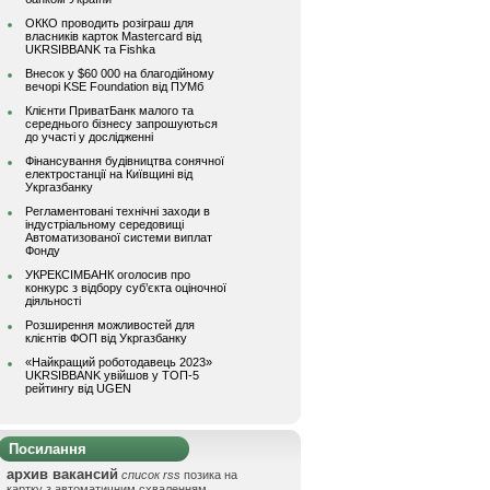
ОККО проводить розіграш для
власників карток Mastercard від
UKRSIBBANK та Fishka
Внесок у $60 000 на благодійному
вечорі KSE Foundation від ПУМб
Клієнти ПриватБанк малого та
середнього бізнесу запрошуються
до участі у дослідженні
Фінансування будівництва сонячної
електростанції на Київщині від
Укргазбанку
Регламентовані технічні заходи в
індустріальному середовищі
Автоматизованої системи виплат
Фонду
УКРЕКСІМБАНК оголосив про
конкурс з відбору суб’єкта оціночної
діяльності
Розширення можливостей для
клієнтів ФОП від Укргазбанку
«Найкращий роботодавець 2023»
UKRSIBBANK увійшов у ТОП-5
рейтингу від UGEN
Посилання
архив вакансий
список rss
позика на
картку з автоматичним схваленням