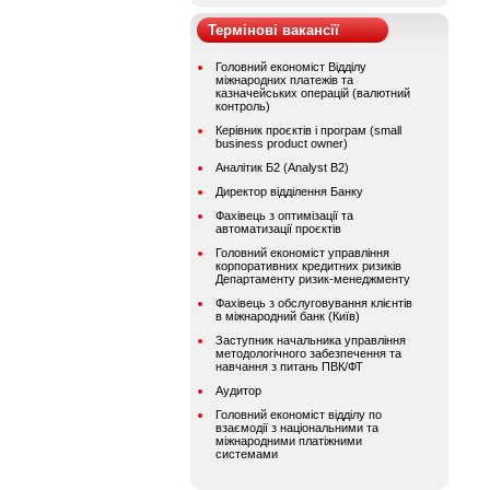
Термінові вакансії
Головний економіст Відділу
міжнародних платежів та
казначейських операцій (валютний
контроль)
Керівник проєктів і програм (small
business product owner)
Аналітик Б2 (Analyst B2)
Директор відділення Банку
Фахівець з оптимізації та
автоматизації проєктів
Головний економіст управління
корпоративних кредитних ризиків
Департаменту ризик-менеджменту
Фахівець з обслуговування клієнтів
в міжнародний банк (Київ)
Заступник начальника управління
методологічного забезпечення та
навчання з питань ПВК/ФТ
Аудитор
Головний економіст відділу по
взаємодії з національними та
міжнародними платіжними
системами