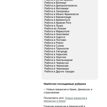
Работа в Виннице
Работа в Днепропетровске
Работа в Житомире
Работа в Запорожье
Работа в Ивано-Франковске
Работа в Кировограде
Работа в Кременчуге
Работа в Кривом Роге
Работа в Луцке
Работа во Львове
Работа в Мариуполе
Работа в Николаеве
Работа в Одессе
Работа в Полтаве
Работа в Ровно
Работа в Сумах
Работа в Тернополе
Работа в Ужгороде
Работа в Харькове
Работа в Херсоне
Работа в Хмельницком
Работа в Черкассах
Работа в Чернигове
Работа в Черновцах
Работа в Других городах
Наиболее посещаемые рубрики
✅ Новые вакансии в банке, финансах и
страховании
Посмотреть все:
Новые вакансии в
финансах и банке
Горящие вакансии в банковской и