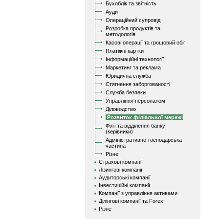
Бухоблік та звітність
Аудит
Операційний супровід
Розробка продуктів та
методологія
Касові операції та грошовий обіг
Платіжні картки
Інформаційні технології
Маркетинг та реклама
Юридична служба
Стягнення заборгованості
Служба безпеки
Управління персоналом
Діловодство
Розвиток філіальної мережі
Філії та відділення банку
(керівники)
Адміністративно-господарська
частина
Різне
Страхові компанії
Лізингові компанії
Аудиторські компанії
Інвестиційні компанії
Компанії з управління активами
Ділінгові компанії та Forex
Різне