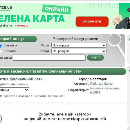
видкий пошук
Розширений пошук резюме
Вакансія
Місто
Резюме
Розділ
ві слова
ота и вакансии: Развитие филиальной сети
итие филиальной сети
Город :
Євпаторія
Категория:
Работа в банке
ровать по:
региону
Розвиток філіальної
Подкатегория:
мережі
ff
> работа Євпаторія
>
Развитие филиальной
Вибачте, але в цій категорії
на даний момент немає відкритих вакансій