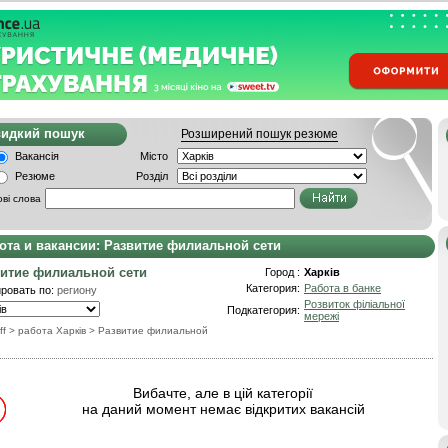
видкий пошук
Розширений пошук резюме
Вакансія
Місто
Резюме
Розділ
ві слова
ота и вакансии: Развитие филиальной сети
итие филиальной сети
Город :
Харків
Категория:
Работа в банке
ровать по:
региону
Розвиток філіальної
Подкатегория:
мережі
ff
> работа Харків
>
Развитие филиальной
Вибачте, але в цій категорії
на даний момент немає відкритих вакансій