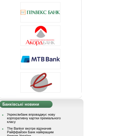
Банківські новини
Укрексімбанк впроваджує нову
корпоративну картки преміального
класу
The Banker вкотре відзначив
Райффайзен Банк найкращим
банком України