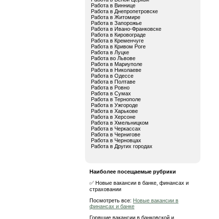
Работа в Виннице
Работа в Днепропетровске
Работа в Житомире
Работа в Запорожье
Работа в Ивано-Франковске
Работа в Кировограде
Работа в Кременчуге
Работа в Кривом Роге
Работа в Луцке
Работа во Львове
Работа в Мариуполе
Работа в Николаеве
Работа в Одессе
Работа в Полтаве
Работа в Ровно
Работа в Сумах
Работа в Тернополе
Работа в Ужгороде
Работа в Харькове
Работа в Херсоне
Работа в Хмельницком
Работа в Черкассах
Работа в Чернигове
Работа в Черновцах
Работа в Других городах
Наиболее посещаемые рубрики
✅ Новые вакансии в банке, финансах и
страховании
Посмотреть все:
Новые вакансии в
финансах и банке
Горящие вакансии в банковской и