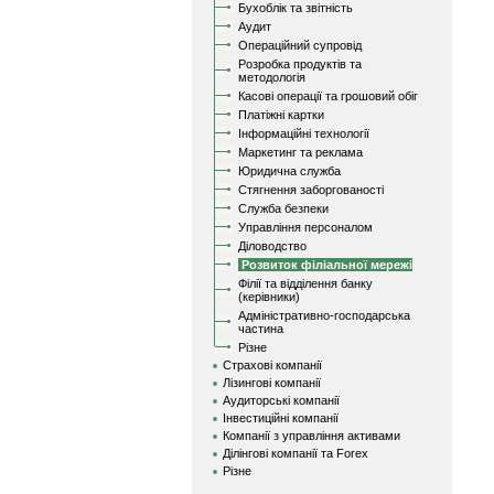
Бухоблік та звітність
Аудит
Операційний супровід
Розробка продуктів та
методологія
Касові операції та грошовий обіг
Платіжні картки
Інформаційні технології
Маркетинг та реклама
Юридична служба
Стягнення заборгованості
Служба безпеки
Управління персоналом
Діловодство
Розвиток філіальної мережі
Філії та відділення банку
(керівники)
Адміністративно-господарська
частина
Різне
Страхові компанії
Лізингові компанії
Аудиторські компанії
Інвестиційні компанії
Компанії з управління активами
Ділінгові компанії та Forex
Різне