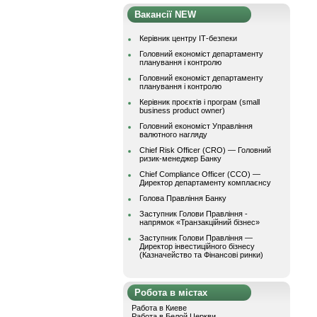
Вакансії NEW
Керівник центру ІТ-безпеки
Головний економіст департаменту
планування і контролю
Головний економіст департаменту
планування і контролю
Керівник проєктів і програм (small
business product owner)
Головний економіст Управління
валютного нагляду
Chief Risk Officer (CRO) — Головний
ризик-менеджер Банку
Chief Compliance Officer (CCO) —
Директор департаменту комплаєнсу
Голова Правління Банку
Заступник Голови Правління -
напрямок «Транзакційний бізнес»
Заступник Голови Правління —
Директор інвестиційного бізнесу
(Казначейство та Фінансові ринки)
Робота в містах
Работа в Киеве
Работа в Белой Церкви