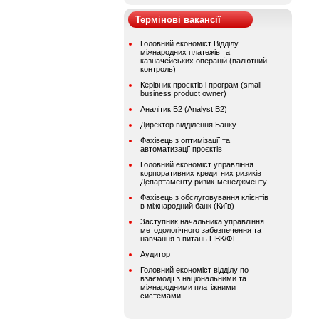
Термінові вакансії
Головний економіст Відділу
міжнародних платежів та
казначейських операцій (валютний
контроль)
Керівник проєктів і програм (small
business product owner)
Аналітик Б2 (Analyst B2)
Директор відділення Банку
Фахівець з оптимізації та
автоматизації проєктів
Головний економіст управління
корпоративних кредитних ризиків
Департаменту ризик-менеджменту
Фахівець з обслуговування клієнтів
в міжнародний банк (Київ)
Заступник начальника управління
методологічного забезпечення та
навчання з питань ПВК/ФТ
Аудитор
Головний економіст відділу по
взаємодії з національними та
міжнародними платіжними
системами