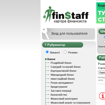
Ш
Рубрикатор
Ключо
Вакансії
Резюме
Раб
Банки
Роздрібний бізнес
Разв
Середній та малий бізнес
Сорти
Корпоративний бізнес
Міжнародний бізнес
FinSta
Інвестиційний бізнес
сети
Ризик-менеджмент
Кредитування
Заставні операції
Казначейство
Фінансовий моніторинг
Фінансовий аналіз та планування