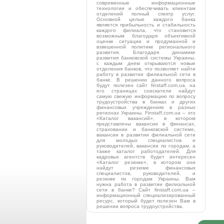
современные информационные
технологии и обеспечивать клиентам
отделений полный спектр услуг.
Основной целью каждого банка
является прибыльность и стабильность
каждого филиала, что становится
возможным благодаря объективной
оценке ситуации и продуманной и
взвешенной политике регионального
развития. Благодаря динамике
развития банковской системы Украины,
с каждым днем открываются новые
отделения банков, что позволяет найти
работу в развитии филиальной сети в
банке. В решении данного вопроса
будут полезен сайт finstaff.com.ua. на
его страницах соискатели найдут
самую свежую информацию по вопросу
трудоустройства в банках и других
финансовых учреждениях в разных
регионах Украины. Finstaff.com.ua – это
«Каталог вакансий», в котором
представлены вакансии в финансах,
страховании и банковской системе,
вакансии в развитии филиальной сети
для молодых специалистов и
руководителей, вакансии по городам, а
также каталог работодателей. Для
кадровых агентств будет интересен
«Каталог резюме», в котором они
найдут резюме финансовых
специалистов, руководителей, и
резюме по городам Украины. Вам
нужна работа в развитии филиальной
сети в банке? Сайт finstaff.com.ua –
информационный специализированный
ресурс, который будет полезен Вам в
решении вопроса трудоустройства.