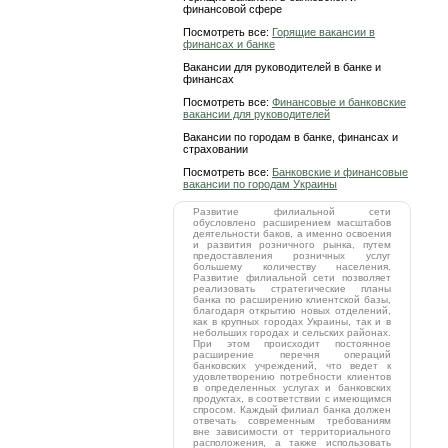
финансовой сфере
Посмотреть все:
Горящие вакансии в
финансах и банке
Вакансии для руководителей в банке и
финансах
Посмотреть все:
Финансовые и банковские
вакансии для руководителей
Вакансии по городам в банке, финансах и
страховании
Посмотреть все:
Банковские и финансовые
вакансии по городам Украины
Развитие филиальной сети
обусловлено расширением масштабов
деятельности баков, а именно освоения
и развития розничного рынка, путем
предоставления розничных услуг
большему количеству населения.
Развитие филиальной сети позволяет
реализовать стратегические планы
банка по расширению клиентской базы,
благодаря открытию новых отделений,
как в крупных городах Украины, так и в
небольших городах и сельских районах.
При этом происходит постоянное
расширение перечня операций
банковских учреждений, что ведет к
удовлетворению потребности клиентов
в определенных услугах и банковских
продуктах, в соответствии с имеющимся
спросом. Каждый филиал банка должен
отвечать современным требованиям
вне зависимости от территориального
расположения, а также использовать