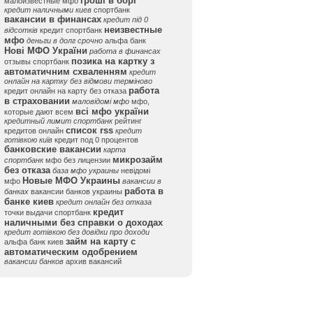
гроші в борг
малоизвестные мфо
кредит наличными киев
спортбанк
вакансии в финансах
кредит під 0
неизвестные
відсотків
кредит спортбанк
мфо
деньги в долг срочно
альфа банк
Нові МФО України
работа в финансах
позика на картку з
отзывы спортбанк
автоматичним схваленням
кредит
онлайн на картку без відмови терміново
работа
кредит онлайн на карту без отказа
в страховании
маловідомі мфо
мфо,
всі мфо україни
которые дают всем
кредитный лимит спортбанк
рейтинг
список rss
кредитов онлайн
кредит
готівкою київ
кредит под 0 процентов
банковские вакансии
карта
микрозайм
спортбанк
мфо без лицензии
без отказа
база мфо украины
невідомі
Новые МФО Украины
мфо
вакансии в
работа в
банках
вакансии банков украины
банке киев
кредит онлайн без отказа
кредит
точки выдачи спортбанк
наличными без справки о доходах
кредит готівкою без довідки про доходи
займ на карту с
альфа банк киев
автоматическим одобрением
вакансии банков
архив вакансий