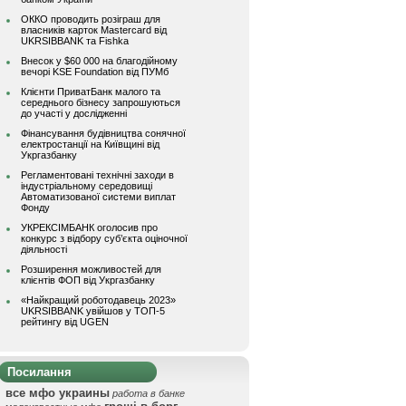
ОККО проводить розіграш для
власників карток Mastercard від
UKRSIBBANK та Fishka
Внесок у $60 000 на благодійному
вечорі KSE Foundation від ПУМб
Клієнти ПриватБанк малого та
середнього бізнесу запрошуються
до участі у дослідженні
Фінансування будівництва сонячної
електростанції на Київщині від
Укргазбанку
Регламентовані технічні заходи в
індустріальному середовищі
Автоматизованої системи виплат
Фонду
УКРЕКСІМБАНК оголосив про
конкурс з відбору суб’єкта оціночної
діяльності
Розширення можливостей для
клієнтів ФОП від Укргазбанку
«Найкращий роботодавець 2023»
UKRSIBBANK увійшов у ТОП-5
рейтингу від UGEN
Посилання
все мфо украины
работа в банке