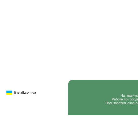
finstaff.com.ua
На главну
Работа по город
Пользовательское с