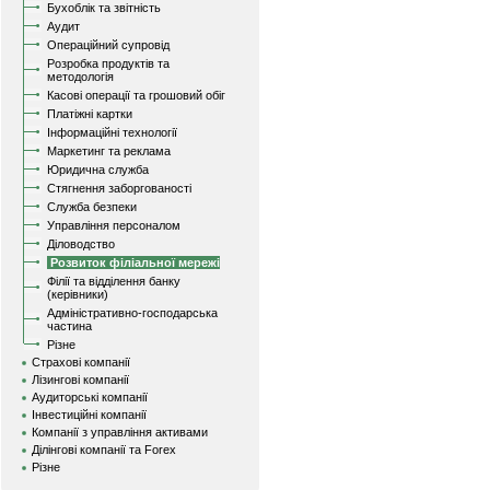
Бухоблік та звітність
Аудит
Операційний супровід
Розробка продуктів та
методологія
Касові операції та грошовий обіг
Платіжні картки
Інформаційні технології
Маркетинг та реклама
Юридична служба
Стягнення заборгованості
Служба безпеки
Управління персоналом
Діловодство
Розвиток філіальної мережі
Філії та відділення банку
(керівники)
Адміністративно-господарська
частина
Різне
Страхові компанії
Лізингові компанії
Аудиторські компанії
Інвестиційні компанії
Компанії з управління активами
Ділінгові компанії та Forex
Різне