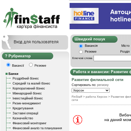
Швидкий пошу
Вакансія
Місто
Резюме
Розділ
Рубрикатор
Ключові слова
Вакансії
Резюме
Работа и вакансии: Развитие
Банки
Роздрібний бізнес
Развитие филиальной сети
Середній та малий бізнес
Сортировать по:
региону
Корпоративний бізнес
Міжнародний бізнес
FinStaff
> работа Херсон
>
Развитие фи
Інвестиційний бізнес
сети
Ризик-менеджмент
Кредитування
Заставні операції
Вибачт
Казначейство
на даний мом
Фінансовий моніторинг
Фінансовий аналіз та планування