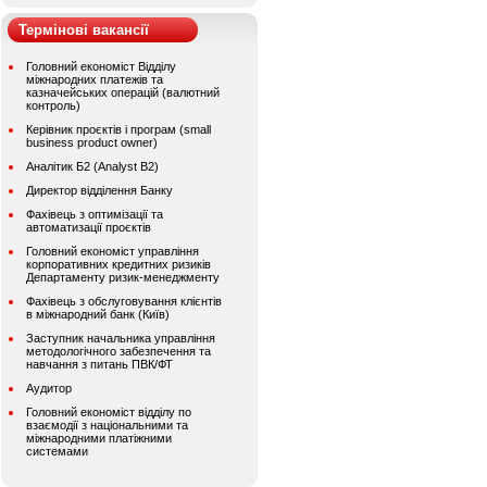
Термінові вакансії
Головний економіст Відділу
міжнародних платежів та
казначейських операцій (валютний
контроль)
Керівник проєктів і програм (small
business product owner)
Аналітик Б2 (Analyst B2)
Директор відділення Банку
Фахівець з оптимізації та
автоматизації проєктів
Головний економіст управління
корпоративних кредитних ризиків
Департаменту ризик-менеджменту
Фахівець з обслуговування клієнтів
в міжнародний банк (Київ)
Заступник начальника управління
методологічного забезпечення та
навчання з питань ПВК/ФТ
Аудитор
Головний економіст відділу по
взаємодії з національними та
міжнародними платіжними
системами