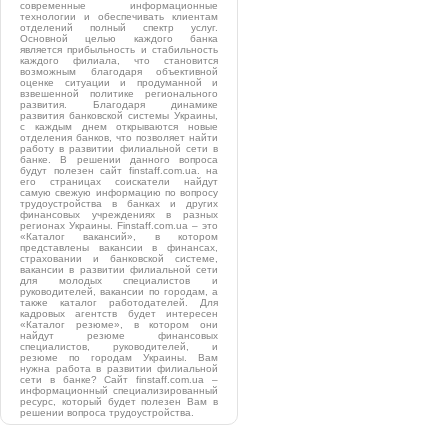
современные информационные
технологии и обеспечивать клиентам
отделений полный спектр услуг.
Основной целью каждого банка
является прибыльность и стабильность
каждого филиала, что становится
возможным благодаря объективной
оценке ситуации и продуманной и
взвешенной политике регионального
развития. Благодаря динамике
развития банковской системы Украины,
с каждым днем открываются новые
отделения банков, что позволяет найти
работу в развитии филиальной сети в
банке. В решении данного вопроса
будут полезен сайт finstaff.com.ua. на
его страницах соискатели найдут
самую свежую информацию по вопросу
трудоустройства в банках и других
финансовых учреждениях в разных
регионах Украины. Finstaff.com.ua – это
«Каталог вакансий», в котором
представлены вакансии в финансах,
страховании и банковской системе,
вакансии в развитии филиальной сети
для молодых специалистов и
руководителей, вакансии по городам, а
также каталог работодателей. Для
кадровых агентств будет интересен
«Каталог резюме», в котором они
найдут резюме финансовых
специалистов, руководителей, и
резюме по городам Украины. Вам
нужна работа в развитии филиальной
сети в банке? Сайт finstaff.com.ua –
информационный специализированный
ресурс, который будет полезен Вам в
решении вопроса трудоустройства.