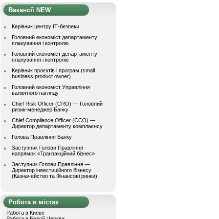
Вакансії NEW
Керівник центру ІТ-безпеки
Головний економіст департаменту
планування і контролю
Головний економіст департаменту
планування і контролю
Керівник проєктів і програм (small
business product owner)
Головний економіст Управління
валютного нагляду
Chief Risk Officer (CRO) — Головний
ризик-менеджер Банку
Chief Compliance Officer (CCO) —
Директор департаменту комплаєнсу
Голова Правління Банку
Заступник Голови Правління -
напрямок «Транзакційний бізнес»
Заступник Голови Правління —
Директор інвестиційного бізнесу
(Казначейство та Фінансові ринки)
Робота в містах
Работа в Киеве
Работа в Белой Церкви