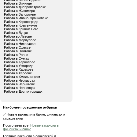
Работа в Виннице
Работа в Днепропетровске
Работа в Житомире
Работа в Запорожье
Работа в Ивано-Франковске
Работа в Кировограде
Работа в Кременчуге
Работа в Кривом Роге
Работа в Луцке
Работа во Львове
Работа в Мариуполе
Работа в Николаеве
Работа в Одессе
Работа в Полтаве
Работа в Ровно
Работа в Сумах
Работа в Тернополе
Работа в Ужгороде
Работа в Харькове
Работа в Херсоне
Работа в Хмельницком
Работа в Черкассах
Работа в Чернигове
Работа в Черновцах
Работа в Других городах
Наиболее посещаемые рубрики
✅ Новые вакансии в банке, финансах и
страховании
Посмотреть все:
Новые вакансии в
финансах и банке
Горящие вакансии в банковской и