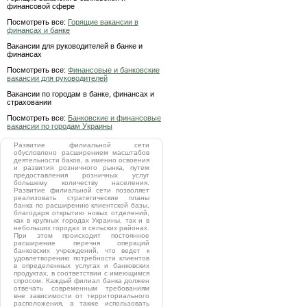
финансовой сфере
Посмотреть все:
Горящие вакансии в
финансах и банке
Вакансии для руководителей в банке и
финансах
Посмотреть все:
Финансовые и банковские
вакансии для руководителей
Вакансии по городам в банке, финансах и
страховании
Посмотреть все:
Банковские и финансовые
вакансии по городам Украины
Развитие филиальной сети
обусловлено расширением масштабов
деятельности баков, а именно освоения
и развития розничного рынка, путем
предоставления розничных услуг
большему количеству населения.
Развитие филиальной сети позволяет
реализовать стратегические планы
банка по расширению клиентской базы,
благодаря открытию новых отделений,
как в крупных городах Украины, так и в
небольших городах и сельских районах.
При этом происходит постоянное
расширение перечня операций
банковских учреждений, что ведет к
удовлетворению потребности клиентов
в определенных услугах и банковских
продуктах, в соответствии с имеющимся
спросом. Каждый филиал банка должен
отвечать современным требованиям
вне зависимости от территориального
расположения, а также использовать