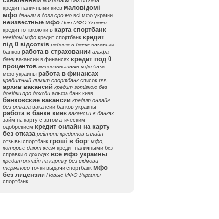
схваленням
микрозайм без отказа
маловідомі
кредит наличными киев
мфо
деньги в долг срочно
всі мфо україни
неизвестные мфо
Нові МФО України
карта спортбанк
кредит готівкою київ
кредит
невідомі мфо
кредит спортбанк
під 0 відсотків
работа в банке
вакансии
работа в страховании
банков
альфа
кредит под 0
банк
вакансии в финансах
процентов
малоизвестные мфо
база
работа в финансах
мфо украины
кредитный лимит спортбанк
список rss
архив вакансий
кредит готівкою без
довідки про доходи
альфа банк киев
банковские вакансии
кредит онлайн
без отказа
вакансии банков украины
работа в банке киев
вакансии в банках
займ на карту с автоматическим
кредит онлайн на карту
одобрением
без отказа
рейтинг кредитов онлайн
гроші в борг
отзывы спортбанк
мфо,
которые дают всем
кредит наличными без
все мфо украины
справки о доходах
кредит онлайн на картку без відмови
мфо
терміново
точки выдачи спортбанк
без лицензии
Новые МФО Украины
спортбанк