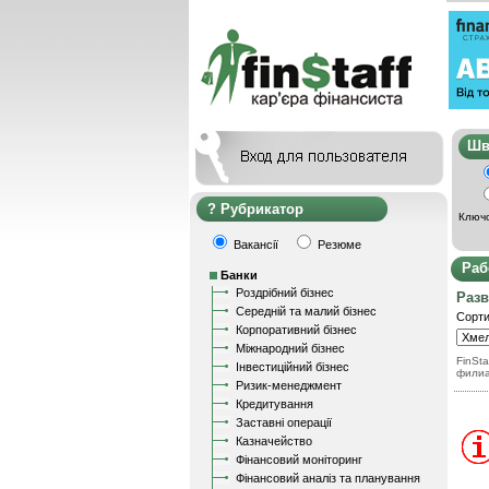
Ш
Рубрикатор
Ключо
Вакансії
Резюме
Раб
Банки
Роздрібний бізнес
Разв
Середній та малий бізнес
Сорти
Корпоративний бізнес
Міжнародний бізнес
FinSta
Інвестиційний бізнес
филиа
Ризик-менеджмент
Кредитування
Заставні операції
Казначейство
Фінансовий моніторинг
Фінансовий аналіз та планування