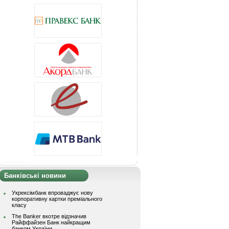
Банківські новини
Укрексімбанк впроваджує нову
корпоративну картки преміального
класу
The Banker вкотре відзначив
Райффайзен Банк найкращим
банком України