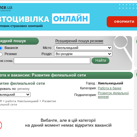
видкий пошук
Розширений пошук резюме
Вакансія
Місто
Резюме
Розділ
ві слова
ота и вакансии: Развитие филиальной сети
итие филиальной сети
Город :
Хмельницький
Категория:
Работа в банке
ровать по:
региону
Розвиток філіальної
Подкатегория:
мережі
ff
> работа Хмельницький
>
Развитие
льной сети
Вибачте, але в цій категорії
на даний момент немає відкритих вакансій