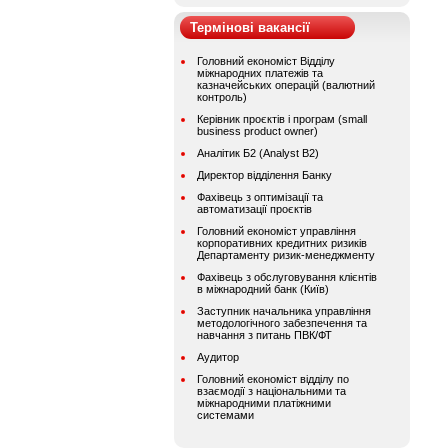
Термінові вакансії
Головний економіст Відділу
міжнародних платежів та
казначейських операцій (валютний
контроль)
Керівник проєктів і програм (small
business product owner)
Аналітик Б2 (Analyst B2)
Директор відділення Банку
Фахівець з оптимізації та
автоматизації проєктів
Головний економіст управління
корпоративних кредитних ризиків
Департаменту ризик-менеджменту
Фахівець з обслуговування клієнтів
в міжнародний банк (Київ)
Заступник начальника управління
методологічного забезпечення та
навчання з питань ПВК/ФТ
Аудитор
Головний економіст відділу по
взаємодії з національними та
міжнародними платіжними
системами