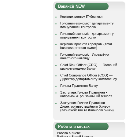
Вакансії NEW
Керівник центру ІТ-безпеки
Головний економіст департаменту
планування і контролю
Головний економіст департаменту
планування і контролю
Керівник проєктів і програм (small
business product owner)
Головний економіст Управління
валютного нагляду
Chief Risk Officer (CRO) — Головний
ризик-менеджер Банку
Chief Compliance Officer (CCO) —
Директор департаменту комплаєнсу
Голова Правління Банку
Заступник Голови Правління -
напрямок «Транзакційний бізнес»
Заступник Голови Правління —
Директор інвестиційного бізнесу
(Казначейство та Фінансові ринки)
Робота в містах
Работа в Киеве
Работа в Белой Церкви