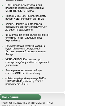
ОККО проводить розіграш для
власників карток Mastercard від
UKRSIBBANK та Fishka
Внесок у $60 000 на благодійному
вечорі KSE Foundation від ПУМб
Клієнти ПриватБанк малого та
середнього бізнесу запрошуються
до участі у дослідженні
Фінансування будівництва сонячної
електростанції на Київщині від
Укргазбанку
Регламентовані технічні заходи в
індустріальному середовищі
Автоматизованої системи виплат
Фонду
УКРЕКСІМБАНК оголосив про
конкурс з відбору суб’єкта оціночної
діяльності
Розширення можливостей для
клієнтів ФОП від Укргазбанку
«Найкращий роботодавець 2023»
UKRSIBBANK увійшов у ТОП-5
рейтингу від UGEN
Посилання
позика на картку з автоматичним