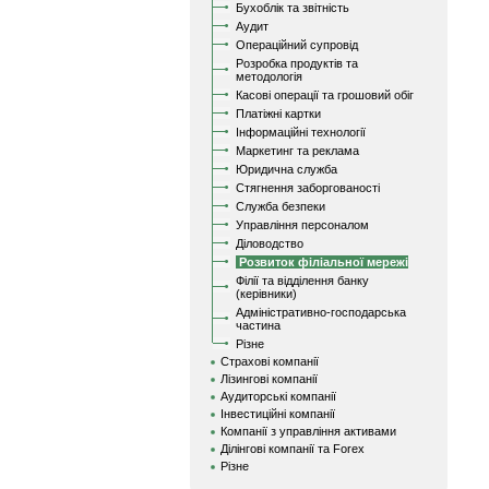
Бухоблік та звітність
Аудит
Операційний супровід
Розробка продуктів та
методологія
Касові операції та грошовий обіг
Платіжні картки
Інформаційні технології
Маркетинг та реклама
Юридична служба
Стягнення заборгованості
Служба безпеки
Управління персоналом
Діловодство
Розвиток філіальної мережі
Філії та відділення банку
(керівники)
Адміністративно-господарська
частина
Різне
Страхові компанії
Лізингові компанії
Аудиторські компанії
Інвестиційні компанії
Компанії з управління активами
Ділінгові компанії та Forex
Різне