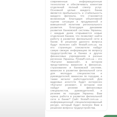
современные информационные
технологии и обеспечивать клиентам
отделений полный спектр услуг.
Основной целью каждого банка
является прибыльность и стабильность
каждого филиала, что становится
возможным благодаря объективной
оценке ситуации и продуманной и
взвешенной политике регионального
развития. Благодаря динамике
развития банковской системы Украины,
с каждым днем открываются новые
отделения банков, что позволяет найти
работу в развитии филиальной сети в
банке. В решении данного вопроса
будут полезен сайт finstaff.com.ua. на
его страницах соискатели найдут
самую свежую информацию по вопросу
трудоустройства в банках и других
финансовых учреждениях в разных
регионах Украины. Finstaff.com.ua – это
«Каталог вакансий», в котором
представлены вакансии в финансах,
страховании и банковской системе,
вакансии в развитии филиальной сети
для молодых специалистов и
руководителей, вакансии по городам, а
также каталог работодателей. Для
кадровых агентств будет интересен
«Каталог резюме», в котором они
найдут резюме финансовых
специалистов, руководителей, и
резюме по городам Украины. Вам
нужна работа в развитии филиальной
сети в банке? Сайт finstaff.com.ua –
информационный специализированный
ресурс, который будет полезен Вам в
решении вопроса трудоустройства.