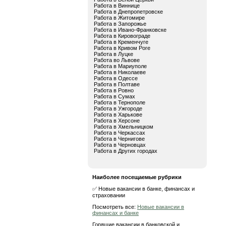
Работа в Виннице
Работа в Днепропетровске
Работа в Житомире
Работа в Запорожье
Работа в Ивано-Франковске
Работа в Кировограде
Работа в Кременчуге
Работа в Кривом Роге
Работа в Луцке
Работа во Львове
Работа в Мариуполе
Работа в Николаеве
Работа в Одессе
Работа в Полтаве
Работа в Ровно
Работа в Сумах
Работа в Тернополе
Работа в Ужгороде
Работа в Харькове
Работа в Херсоне
Работа в Хмельницком
Работа в Черкассах
Работа в Чернигове
Работа в Черновцах
Работа в Других городах
Наиболее посещаемые рубрики
✅ Новые вакансии в банке, финансах и
страховании
Посмотреть все:
Новые вакансии в
финансах и банке
Горящие вакансии в банковской и