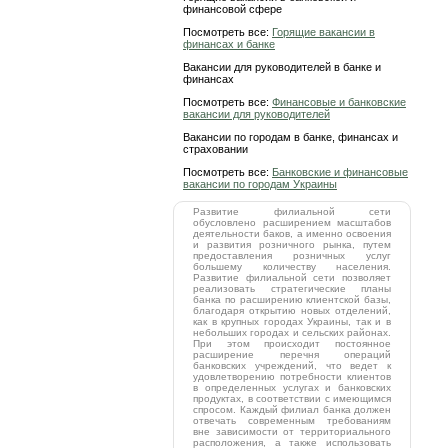
финансовой сфере
Посмотреть все:
Горящие вакансии в
финансах и банке
Вакансии для руководителей в банке и
финансах
Посмотреть все:
Финансовые и банковские
вакансии для руководителей
Вакансии по городам в банке, финансах и
страховании
Посмотреть все:
Банковские и финансовые
вакансии по городам Украины
Развитие филиальной сети
обусловлено расширением масштабов
деятельности баков, а именно освоения
и развития розничного рынка, путем
предоставления розничных услуг
большему количеству населения.
Развитие филиальной сети позволяет
реализовать стратегические планы
банка по расширению клиентской базы,
благодаря открытию новых отделений,
как в крупных городах Украины, так и в
небольших городах и сельских районах.
При этом происходит постоянное
расширение перечня операций
банковских учреждений, что ведет к
удовлетворению потребности клиентов
в определенных услугах и банковских
продуктах, в соответствии с имеющимся
спросом. Каждый филиал банка должен
отвечать современным требованиям
вне зависимости от территориального
расположения, а также использовать