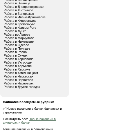
Работа в Виннице
Работа в Днепропетровске
Работа в Житомире
Работа в Запорожье
Работа в Ивано-Франковске
Работа в Кировограде
Работа в Кременчуге
Работа в Кривом Роге
Работа в Луцке
Работа во Львове
Работа в Мариуполе
Работа в Николаеве
Работа в Одессе
Работа в Полтаве
Работа в Ровно
Работа в Сумах
Работа в Тернополе
Работа в Ужгороде
Работа в Харькове
Работа в Херсоне
Работа в Хмельницком
Работа в Черкассах
Работа в Чернигове
Работа в Черновцах
Работа в Других городах
Наиболее посещаемые рубрики
✅ Новые вакансии в банке, финансах и
страховании
Посмотреть все:
Новые вакансии в
финансах и банке
Горящие вакансии в банковской и