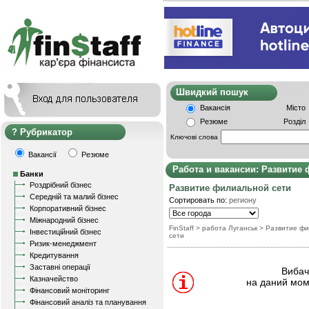
Швидкий пошу
Вакансія
Місто
Резюме
Розділ
Рубрикатор
Ключові слова
Вакансії
Резюме
Работа и вакансии: Развитие
Банки
Роздрібний бізнес
Развитие филиальной сети
Середній та малий бізнес
Сортировать по:
региону
Корпоративний бізнес
Міжнародний бізнес
FinStaff
> работа Луганськ
>
Развитие ф
Інвестиційний бізнес
сети
Ризик-менеджмент
Кредитування
Заставні операції
Вибачт
Казначейство
на даний мом
Фінансовий моніторинг
Фінансовий аналіз та планування