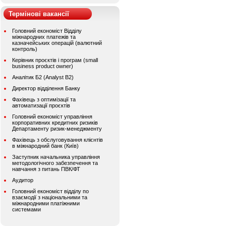
Термінові вакансії
Головний економіст Відділу
міжнародних платежів та
казначейських операцій (валютний
контроль)
Керівник проєктів і програм (small
business product owner)
Аналітик Б2 (Analyst B2)
Директор відділення Банку
Фахівець з оптимізації та
автоматизації проєктів
Головний економіст управління
корпоративних кредитних ризиків
Департаменту ризик-менеджменту
Фахівець з обслуговування клієнтів
в міжнародний банк (Київ)
Заступник начальника управління
методологічного забезпечення та
навчання з питань ПВК/ФТ
Аудитор
Головний економіст відділу по
взаємодії з національними та
міжнародними платіжними
системами