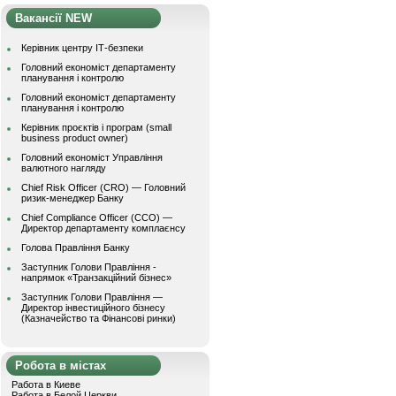
Вакансії NEW
Керівник центру ІТ-безпеки
Головний економіст департаменту
планування і контролю
Головний економіст департаменту
планування і контролю
Керівник проєктів і програм (small
business product owner)
Головний економіст Управління
валютного нагляду
Chief Risk Officer (CRO) — Головний
ризик-менеджер Банку
Chief Compliance Officer (CCO) —
Директор департаменту комплаєнсу
Голова Правління Банку
Заступник Голови Правління -
напрямок «Транзакційний бізнес»
Заступник Голови Правління —
Директор інвестиційного бізнесу
(Казначейство та Фінансові ринки)
Робота в містах
Работа в Киеве
Работа в Белой Церкви