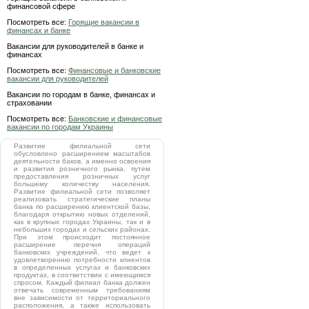
финансовой сфере
Посмотреть все:
Горящие вакансии в
финансах и банке
Вакансии для руководителей в банке и
финансах
Посмотреть все:
Финансовые и банковские
вакансии для руководителей
Вакансии по городам в банке, финансах и
страховании
Посмотреть все:
Банковские и финансовые
вакансии по городам Украины
Развитие филиальной сети
обусловлено расширением масштабов
деятельности баков, а именно освоения
и развития розничного рынка, путем
предоставления розничных услуг
большему количеству населения.
Развитие филиальной сети позволяет
реализовать стратегические планы
банка по расширению клиентской базы,
благодаря открытию новых отделений,
как в крупных городах Украины, так и в
небольших городах и сельских районах.
При этом происходит постоянное
расширение перечня операций
банковских учреждений, что ведет к
удовлетворению потребности клиентов
в определенных услугах и банковских
продуктах, в соответствии с имеющимся
спросом. Каждый филиал банка должен
отвечать современным требованиям
вне зависимости от территориального
расположения, а также использовать