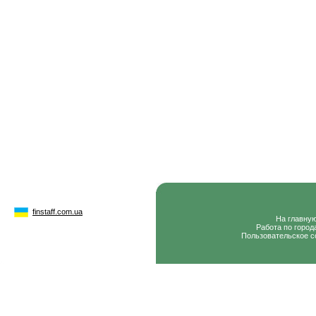
finstaff.com.ua
На главну
Работа по город
Пользовательское с