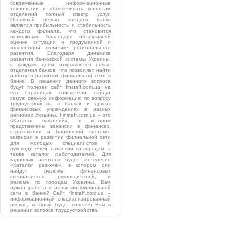
современные информационные
технологии и обеспечивать клиентам
отделений полный спектр услуг.
Основной целью каждого банка
является прибыльность и стабильность
каждого филиала, что становится
возможным благодаря объективной
оценке ситуации и продуманной и
взвешенной политике регионального
развития. Благодаря динамике
развития банковской системы Украины,
с каждым днем открываются новые
отделения банков, что позволяет найти
работу в развитии филиальной сети в
банке. В решении данного вопроса
будут полезен сайт finstaff.com.ua. на
его страницах соискатели найдут
самую свежую информацию по вопросу
трудоустройства в банках и других
финансовых учреждениях в разных
регионах Украины. Finstaff.com.ua – это
«Каталог вакансий», в котором
представлены вакансии в финансах,
страховании и банковской системе,
вакансии в развитии филиальной сети
для молодых специалистов и
руководителей, вакансии по городам, а
также каталог работодателей. Для
кадровых агентств будет интересен
«Каталог резюме», в котором они
найдут резюме финансовых
специалистов, руководителей, и
резюме по городам Украины. Вам
нужна работа в развитии филиальной
сети в банке? Сайт finstaff.com.ua –
информационный специализированный
ресурс, который будет полезен Вам в
решении вопроса трудоустройства.