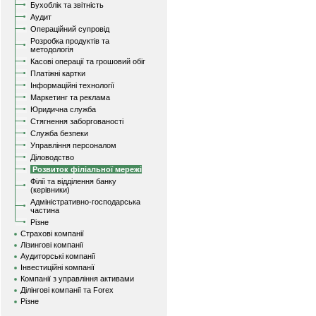
Бухоблік та звітність
Аудит
Операційний супровід
Розробка продуктів та
методологія
Касові операції та грошовий обіг
Платіжні картки
Інформаційні технології
Маркетинг та реклама
Юридична служба
Стягнення заборгованості
Служба безпеки
Управління персоналом
Діловодство
Розвиток філіальної мережі
Філії та відділення банку
(керівники)
Адміністративно-господарська
частина
Різне
Страхові компанії
Лізингові компанії
Аудиторські компанії
Інвестиційні компанії
Компанії з управління активами
Ділінгові компанії та Forex
Різне