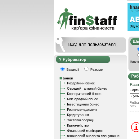
Ш
Рубрикатор
Ключо
Вакансії
Резюме
Раб
Банки
Роздрібний бізнес
Разв
Середній та малий бізнес
Сорти
Корпоративний бізнес
Міжнародний бізнес
FinSta
Інвестиційний бізнес
сети
Ризик-менеджмент
Кредитування
Заставні операції
Казначейство
Фінансовий моніторинг
Фінансовий аналіз та планування