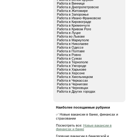
Работа в Виннице
Работа в Днепропетровске
Работа в Житомире
Работа в Запорожье
Работа в Ивано-Франковске
Работа в Кировограде
Работа в Кременчуге
Работа в Кривом Роге
Работа в Луцке
Работа во Львове
Работа в Мариуполе
Работа в Николаеве
Работа в Одессе
Работа в Полтаве
Работа в Ровно
Работа в Сумах
Работа в Тернополе
Работа в Ужгороде
Работа в Харькове
Работа в Херсоне
Работа в Хмельницком
Работа в Черкассах
Работа в Чернигове
Работа в Черновцах
Работа в Других городах
Наиболее посещаемые рубрики
✅ Новые вакансии в банке, финансах и
страховании
Посмотреть все:
Новые вакансии в
финансах и банке
Горящие вакансии в банковской и