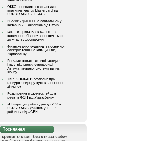
ОККО проводить розіграш для
власників карток Mastercard від
UKRSIBBANK та Fishka
Внесок у $60 000 на благодійному
вечорі KSE Foundation від ПУМб
Клієнти ПриватБанк малого та
середнього бізнесу запрошуються
до участі у дослідженні
Фінансування будівництва сонячної
електростанції на Київщині від
Укргазбанку
Регламентовані технічні заходи в
індустріальному середовищі
Автоматизованої системи виплат
Фонду
УКРЕКСІМБАНК оголосив про
конкурс з відбору суб’єкта оціночної
діяльності
Розширення можливостей для
клієнтів ФОП від Укргазбанку
«Найкращий роботодавець 2023»
UKRSIBBANK увійшов у ТОП-5
рейтингу від UGEN
Посилання
кредит онлайн без отказа
кредит
онлайн на карту без отказа
список rss