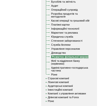
Бухоблік та звітність
Аудит
Операційний супровід
Розробка продуктів та
методологія
Касові операції та грошовий обіг
Платіжні картки
Інформаційні технології
Маркетинг та реклама
Юридична служба
Стягнення заборгованості
Служба безпеки
Управління персоналом
Діловодство
Розвиток філіальної мережі
Філії та відділення банку
(керівники)
Адміністративно-господарська
частина
Різне
Страхові компанії
Лізингові компанії
Аудиторські компанії
Інвестиційні компанії
Компанії з управління активами
Ділінгові компанії та Forex
Різне