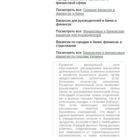
финансовой сфере
Посмотреть все:
Горящие вакансии в
финансах и банке
Вакансии для руководителей в банке и
финансах
Посмотреть все:
Финансовые и банковские
вакансии для руководителей
Вакансии по городам в банке, финансах и
страховании
Посмотреть все:
Банковские и финансовые
вакансии по городам Украины
Развитие филиальной сети
обусловлено расширением масштабов
деятельности баков, а именно освоения
и развития розничного рынка, путем
предоставления розничных услуг
большему количеству населения.
Развитие филиальной сети позволяет
реализовать стратегические планы
банка по расширению клиентской базы,
благодаря открытию новых отделений,
как в крупных городах Украины, так и в
небольших городах и сельских районах.
При этом происходит постоянное
расширение перечня операций
банковских учреждений, что ведет к
удовлетворению потребности клиентов
в определенных услугах и банковских
продуктах, в соответствии с имеющимся
спросом. Каждый филиал банка должен
отвечать современным требованиям
вне зависимости от территориального
расположения, а также использовать