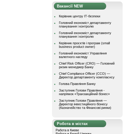
Вакансії NEW
Керівник центру ІТ-безпеки
Головний економіст департаменту
планування і контролю
Головний економіст департаменту
планування і контролю
Керівник проєктів і програм (small
business product owner)
Головний економіст Управління
валютного нагляду
Chief Risk Officer (CRO) — Головний
ризик-менеджер Банку
Chief Compliance Officer (CCO) —
Директор департаменту комплаєнсу
Голова Правління Банку
Заступник Голови Правління -
напрямок «Транзакційний бізнес»
Заступник Голови Правління —
Директор інвестиційного бізнесу
(Казначейство та Фінансові ринки)
Робота в містах
Работа в Киеве
Работа в Белой Церкви