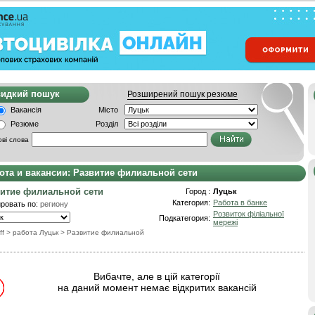
видкий пошук
Розширений пошук резюме
Вакансія
Місто
Резюме
Розділ
ві слова
ота и вакансии: Развитие филиальной сети
итие филиальной сети
Город :
Луцьк
Категория:
Работа в банке
ровать по:
региону
Розвиток філіальної
Подкатегория:
мережі
ff
> работа Луцьк
>
Развитие филиальной
Вибачте, але в цій категорії
на даний момент немає відкритих вакансій