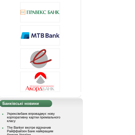
Банківські новини
Укрексімбанк впроваджує нову
корпоративну картки преміального
класу
The Banker вкотре відзначив
Райффайзен Банк найкращим
банком України