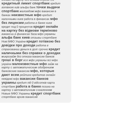
кредитный лимит спортбанк
кредит
точки выдачи
готівкою київ
альфа банк
спортбанк
маловідомі мфо
вакансии в
неизвестные мфо
банках
кредит
мфо
наличными киев
работа в финансах
без лицензии
работа в банке киев
кредит онлайн
кредит под 0 процентов
на картку без відмови терміново
вакансии в финансах
база мфо украины
альфа банк киев
отзывы спортбанк
кредит готівкою без
Нові МФО України
довідки про доходи
работа в
кредит
страховании
деньги в долг срочно
наличными без справки о доходах
микрозайм без отказа
вакансии банков
гроші в борг
все мфо украины
всі мфо
малоизвестные мфо
україни
займ на
карту с автоматическим одобрением
мфо, которые
банковские вакансии
дают всем
рейтинг кредитов онлайн
вакансии банков
невідомі мфо
украины
кредит під 0 відсотків
карта
работа в банке
спортбанк
позика на
картку з автоматичним схваленням
кредит спортбанк
Новые МФО Украины
спортбанк
архив вакансий