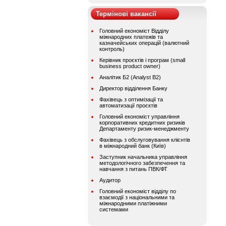
Термінові вакансії
Головний економіст Відділу
міжнародних платежів та
казначейських операцій (валютний
контроль)
Керівник проєктів і програм (small
business product owner)
Аналітик Б2 (Analyst B2)
Директор відділення Банку
Фахівець з оптимізації та
автоматизації проєктів
Головний економіст управління
корпоративних кредитних ризиків
Департаменту ризик-менеджменту
Фахівець з обслуговування клієнтів
в міжнародний банк (Київ)
Заступник начальника управління
методологічного забезпечення та
навчання з питань ПВК/ФТ
Аудитор
Головний економіст відділу по
взаємодії з національними та
міжнародними платіжними
системами