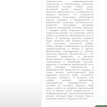
современные информационные
технологии и обеспечивать клиентам
отделений полный спектр услуг.
Основной целью каждого банка
является прибыльность и стабильность
каждого филиала, что становится
возможным благодаря объективной
оценке ситуации и продуманной и
взвешенной политике регионального
развития. Благодаря динамике
развития банковской системы Украины,
с каждым днем открываются новые
отделения банков, что позволяет найти
работу в развитии филиальной сети в
банке. В решении данного вопроса
будут полезен сайт finstaff.com.ua. на
его страницах соискатели найдут
самую свежую информацию по вопросу
трудоустройства в банках и других
финансовых учреждениях в разных
регионах Украины. Finstaff.com.ua – это
«Каталог вакансий», в котором
представлены вакансии в финансах,
страховании и банковской системе,
вакансии в развитии филиальной сети
для молодых специалистов и
руководителей, вакансии по городам, а
также каталог работодателей. Для
кадровых агентств будет интересен
«Каталог резюме», в котором они
найдут резюме финансовых
специалистов, руководителей, и
резюме по городам Украины. Вам
нужна работа в развитии филиальной
сети в банке? Сайт finstaff.com.ua –
информационный специализированный
ресурс, который будет полезен Вам в
решении вопроса трудоустройства.