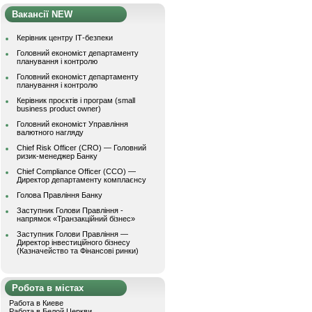
Вакансії NEW
Керівник центру ІТ-безпеки
Головний економіст департаменту
планування і контролю
Головний економіст департаменту
планування і контролю
Керівник проєктів і програм (small
business product owner)
Головний економіст Управління
валютного нагляду
Chief Risk Officer (CRO) — Головний
ризик-менеджер Банку
Chief Compliance Officer (CCO) —
Директор департаменту комплаєнсу
Голова Правління Банку
Заступник Голови Правління -
напрямок «Транзакційний бізнес»
Заступник Голови Правління —
Директор інвестиційного бізнесу
(Казначейство та Фінансові ринки)
Робота в містах
Работа в Киеве
Работа в Белой Церкви