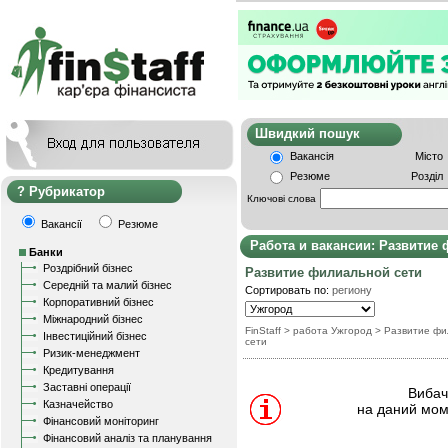
Швидкий пошу
Вакансія
Місто
Резюме
Розділ
Рубрикатор
Ключові слова
Вакансії
Резюме
Работа и вакансии: Развитие
Банки
Роздрібний бізнес
Развитие филиальной сети
Середній та малий бізнес
Сортировать по:
региону
Корпоративний бізнес
Міжнародний бізнес
FinStaff
> работа Ужгород
>
Развитие фи
Інвестиційний бізнес
сети
Ризик-менеджмент
Кредитування
Заставні операції
Вибачт
Казначейство
на даний мом
Фінансовий моніторинг
Фінансовий аналіз та планування