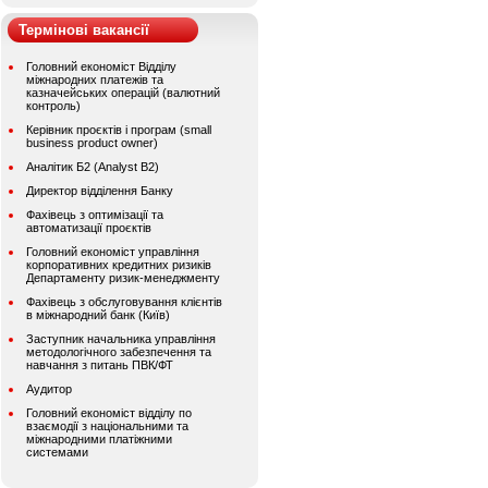
Термінові вакансії
Головний економіст Відділу
міжнародних платежів та
казначейських операцій (валютний
контроль)
Керівник проєктів і програм (small
business product owner)
Аналітик Б2 (Analyst B2)
Директор відділення Банку
Фахівець з оптимізації та
автоматизації проєктів
Головний економіст управління
корпоративних кредитних ризиків
Департаменту ризик-менеджменту
Фахівець з обслуговування клієнтів
в міжнародний банк (Київ)
Заступник начальника управління
методологічного забезпечення та
навчання з питань ПВК/ФТ
Аудитор
Головний економіст відділу по
взаємодії з національними та
міжнародними платіжними
системами