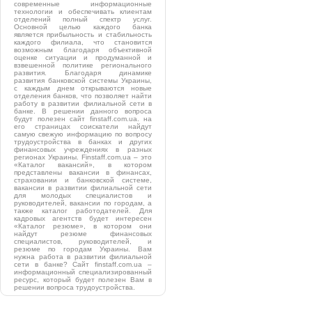
современные информационные
технологии и обеспечивать клиентам
отделений полный спектр услуг.
Основной целью каждого банка
является прибыльность и стабильность
каждого филиала, что становится
возможным благодаря объективной
оценке ситуации и продуманной и
взвешенной политике регионального
развития. Благодаря динамике
развития банковской системы Украины,
с каждым днем открываются новые
отделения банков, что позволяет найти
работу в развитии филиальной сети в
банке. В решении данного вопроса
будут полезен сайт finstaff.com.ua. на
его страницах соискатели найдут
самую свежую информацию по вопросу
трудоустройства в банках и других
финансовых учреждениях в разных
регионах Украины. Finstaff.com.ua – это
«Каталог вакансий», в котором
представлены вакансии в финансах,
страховании и банковской системе,
вакансии в развитии филиальной сети
для молодых специалистов и
руководителей, вакансии по городам, а
также каталог работодателей. Для
кадровых агентств будет интересен
«Каталог резюме», в котором они
найдут резюме финансовых
специалистов, руководителей, и
резюме по городам Украины. Вам
нужна работа в развитии филиальной
сети в банке? Сайт finstaff.com.ua –
информационный специализированный
ресурс, который будет полезен Вам в
решении вопроса трудоустройства.