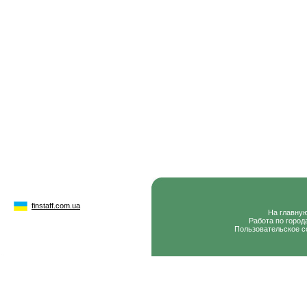
finstaff.com.ua
На главну
Работа по город
Пользовательское с