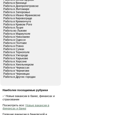
Работа в Виннице
Работа в Днепропетровске
Работа в Житомире
Работа в Запорожье
Работа в Ивано-Франковске
Работа в Кировограде
Работа в Кременчуге
Работа в Кривом Роге
Работа в Луцке
Работа во Львове
Работа в Мариуполе
Работа в Николаеве
Работа в Одессе
Работа в Полтаве
Работа в Ровно
Работа в Сумах
Работа в Тернополе
Работа в Ужгороде
Работа в Харькове
Работа в Херсоне
Работа в Хмельницком
Работа в Черкассах
Работа в Чернигове
Работа в Черновцах
Работа в Других городах
Наиболее посещаемые рубрики
✅ Новые вакансии в банке, финансах и
страховании
Посмотреть все:
Новые вакансии в
финансах и банке
Горящие вакансии в банковской и