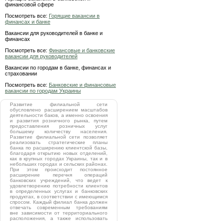
финансовой сфере
Посмотреть все:
Горящие вакансии в
финансах и банке
Вакансии для руководителей в банке и
финансах
Посмотреть все:
Финансовые и банковские
вакансии для руководителей
Вакансии по городам в банке, финансах и
страховании
Посмотреть все:
Банковские и финансовые
вакансии по городам Украины
Развитие филиальной сети
обусловлено расширением масштабов
деятельности баков, а именно освоения
и развития розничного рынка, путем
предоставления розничных услуг
большему количеству населения.
Развитие филиальной сети позволяет
реализовать стратегические планы
банка по расширению клиентской базы,
благодаря открытию новых отделений,
как в крупных городах Украины, так и в
небольших городах и сельских районах.
При этом происходит постоянное
расширение перечня операций
банковских учреждений, что ведет к
удовлетворению потребности клиентов
в определенных услугах и банковских
продуктах, в соответствии с имеющимся
спросом. Каждый филиал банка должен
отвечать современным требованиям
вне зависимости от территориального
расположения, а также использовать