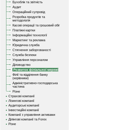
Бухоблік та звітність
Аудит
Операційний супровід
Розробка продуктів та
методологія
Касові операції та грошовий обіг
Платіжні картки
Інформаційні технології
Маркетинг та реклама
Юридична служба
Стягнення заборгованості
Служба безпеки
Управління персоналом
Діловодство
Розвиток філіальної мережі
Філії та відділення банку
(керівники)
Адміністративно-господарська
частина
Різне
Страхові компанії
Лізингові компанії
Аудиторські компанії
Інвестиційні компанії
Компанії з управління активами
Ділінгові компанії та Forex
Різне