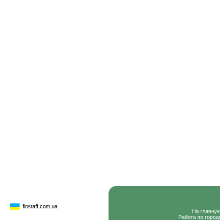
finstaff.com.ua
На главну
Работа по город