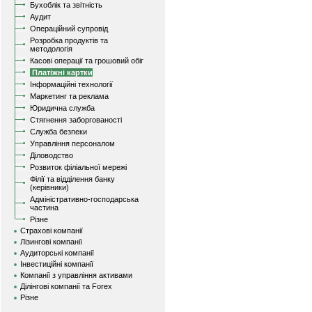
Бухоблік та звітність
Аудит
Операційний супровід
Розробка продуктів та
методологія
Касові операції та грошовий обіг
Платіжні картки
Інформаційні технології
Маркетинг та реклама
Юридична служба
Стягнення заборгованості
Служба безпеки
Управління персоналом
Діловодство
Розвиток філіальної мережі
Філії та відділення банку
(керівники)
Адміністративно-господарська
частина
Різне
Страхові компанії
Лізингові компанії
Аудиторські компанії
Інвестиційні компанії
Компанії з управління активами
Ділінгові компанії та Forex
Різне