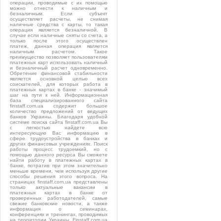
операции, проводимые с их помощью
можно отнести к наличным и
безналичным. Если субъект
осуществляет расчеты, не снимая
наличные средства с карты, то такая
операция является безналичной. В
случае если наличные сняты со счета, а
только после этого осуществлен
платеж, данная операция является
наличным расчетом. Такое
преимущество позволяет пользователям
платежных карт использовать наличный
и безналичный расчет одновременно.
Обретение финансовой стабильности
является основной целью всех
соискателей, для которых работа в
платежных картах в банке - значимый
шаг на пути к ней. Информационная
база специализированного сайта
finstaff.com.ua содержит большое
количество предложений от ведущих
банков Украины. Благодаря удобной
системе поиска сайта finstaff.com.ua Вы
с легкостью найдете всю
интересующую Вас информацию в
сфере трудоустройства в банках и
других финансовых учреждениях. Поиск
работы процесс трудоемкий, но с
помощью данного ресурса Вы сможете
найти работу в платежных картах в
банке, потратив при этом значительно
меньше времени, чем используя другие
способы решения этого вопроса. На
страницах finstaff.com.ua представлены
только актуальные вакансии в
платежных картах в банке от
проверенных работодателей, самые
свежие банковские новости, а также
информация о семинарах,
конференциях и тренингах, проводимых
на территории Украины. Finstaff.com.ua