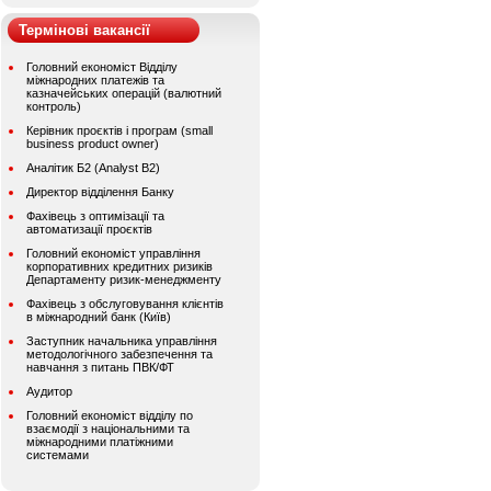
Термінові вакансії
Головний економіст Відділу
міжнародних платежів та
казначейських операцій (валютний
контроль)
Керівник проєктів і програм (small
business product owner)
Аналітик Б2 (Analyst B2)
Директор відділення Банку
Фахівець з оптимізації та
автоматизації проєктів
Головний економіст управління
корпоративних кредитних ризиків
Департаменту ризик-менеджменту
Фахівець з обслуговування клієнтів
в міжнародний банк (Київ)
Заступник начальника управління
методологічного забезпечення та
навчання з питань ПВК/ФТ
Аудитор
Головний економіст відділу по
взаємодії з національними та
міжнародними платіжними
системами