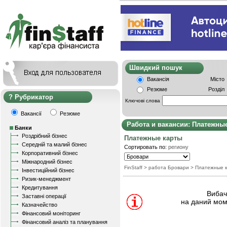
Швидкий пошу
Вакансія
Місто
Резюме
Розділ
Рубрикатор
Ключові слова
Вакансії
Резюме
Работа и вакансии: Платежны
Банки
Роздрібний бізнес
Платежные карты
Середній та малий бізнес
Сортировать по:
региону
Корпоративний бізнес
Міжнародний бізнес
FinStaff
> работа Бровари
>
Платежные 
Інвестиційний бізнес
Ризик-менеджмент
Кредитування
Вибачт
Заставні операції
на даний мом
Казначейство
Фінансовий моніторинг
Фінансовий аналіз та планування