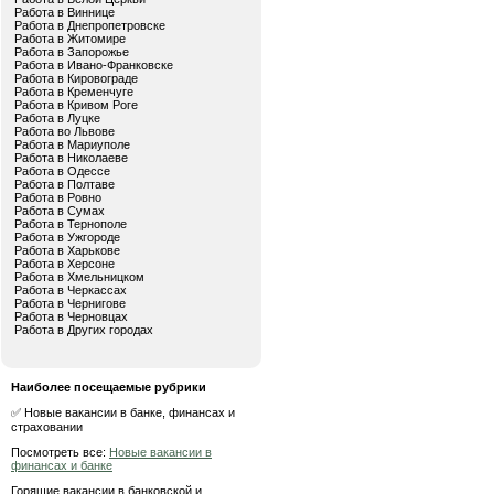
Работа в Виннице
Работа в Днепропетровске
Работа в Житомире
Работа в Запорожье
Работа в Ивано-Франковске
Работа в Кировограде
Работа в Кременчуге
Работа в Кривом Роге
Работа в Луцке
Работа во Львове
Работа в Мариуполе
Работа в Николаеве
Работа в Одессе
Работа в Полтаве
Работа в Ровно
Работа в Сумах
Работа в Тернополе
Работа в Ужгороде
Работа в Харькове
Работа в Херсоне
Работа в Хмельницком
Работа в Черкассах
Работа в Чернигове
Работа в Черновцах
Работа в Других городах
Наиболее посещаемые рубрики
✅ Новые вакансии в банке, финансах и
страховании
Посмотреть все:
Новые вакансии в
финансах и банке
Горящие вакансии в банковской и