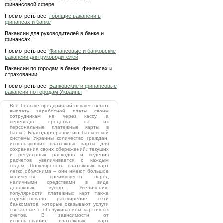
финансовой сфере
Посмотреть все:
Горящие вакансии в
финансах и банке
Вакансии для руководителей в банке и
финансах
Посмотреть все:
Финансовые и банковские
вакансии для руководителей
Вакансии по городам в банке, финансах и
страховании
Посмотреть все:
Банковские и финансовые
вакансии по городам Украины
Все больше предприятий осуществляют
выплату заработной платы своим
сотрудникам не через кассу, а
переводят средства на их
персональные платежные карты в
банке. Благодаря развитию банковской
системы Украины количество граждан,
использующих платежные карты для
сохранения своих сбережений, текущих
и регулярных расходов и ведения
расчетов увеличивается с каждым
годом. Популярность платежных карт
легко объяснима – они имеют большое
количество преимуществ перед
наличными средствами в виде
денежных купюр. Увеличению
популярности платежных карт также
содействовало расширение сети
банкоматов, которые оказывают услуги
связанные с обслуживанием карточных
счетов. В зависимости от
использования платежных карт