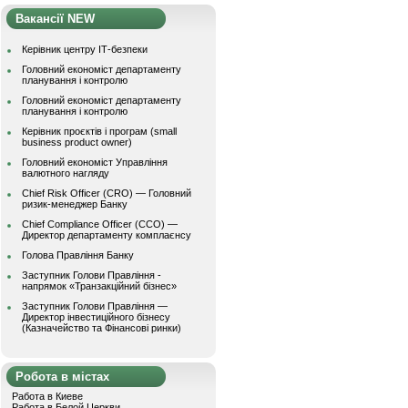
Вакансії NEW
Керівник центру ІТ-безпеки
Головний економіст департаменту
планування і контролю
Головний економіст департаменту
планування і контролю
Керівник проєктів і програм (small
business product owner)
Головний економіст Управління
валютного нагляду
Chief Risk Officer (CRO) — Головний
ризик-менеджер Банку
Chief Compliance Officer (CCO) —
Директор департаменту комплаєнсу
Голова Правління Банку
Заступник Голови Правління -
напрямок «Транзакційний бізнес»
Заступник Голови Правління —
Директор інвестиційного бізнесу
(Казначейство та Фінансові ринки)
Робота в містах
Работа в Киеве
Работа в Белой Церкви