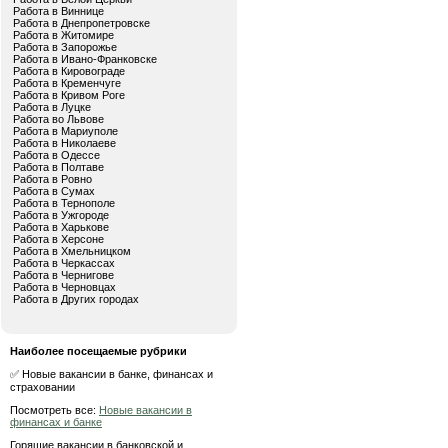
Работа в Виннице
Работа в Днепропетровске
Работа в Житомире
Работа в Запорожье
Работа в Ивано-Франковске
Работа в Кировограде
Работа в Кременчуге
Работа в Кривом Роге
Работа в Луцке
Работа во Львове
Работа в Мариуполе
Работа в Николаеве
Работа в Одессе
Работа в Полтаве
Работа в Ровно
Работа в Сумах
Работа в Тернополе
Работа в Ужгороде
Работа в Харькове
Работа в Херсоне
Работа в Хмельницком
Работа в Черкассах
Работа в Чернигове
Работа в Черновцах
Работа в Других городах
Наиболее посещаемые рубрики
✅ Новые вакансии в банке, финансах и
страховании
Посмотреть все:
Новые вакансии в
финансах и банке
Горящие вакансии в банковской и