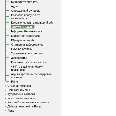
Бухоблік та звітність
Аудит
Операційний супровід
Розробка продуктів та
методологія
Касові операції та грошовий обіг
Платіжні картки
Інформаційні технології
Маркетинг та реклама
Юридична служба
Стягнення заборгованості
Служба безпеки
Управління персоналом
Діловодство
Розвиток філіальної мережі
Філії та відділення банку
(керівники)
Адміністративно-господарська
частина
Різне
Страхові компанії
Лізингові компанії
Аудиторські компанії
Інвестиційні компанії
Компанії з управління активами
Ділінгові компанії та Forex
Різне