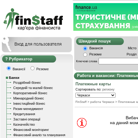
Швидкий пошу
Вакансія
Місто
Резюме
Розділ
Рубрикатор
Ключові слова
Вакансії
Резюме
Работа и вакансии: Платежны
Банки
Роздрібний бізнес
Платежные карты
Середній та малий бізнес
Сортировать по:
региону
Корпоративний бізнес
Міжнародний бізнес
FinStaff
> работа Черкаси
>
Платежные к
Інвестиційний бізнес
Ризик-менеджмент
Кредитування
Вибачт
Заставні операції
на даний мом
Казначейство
Фінансовий моніторинг
Фінансовий аналіз та планування