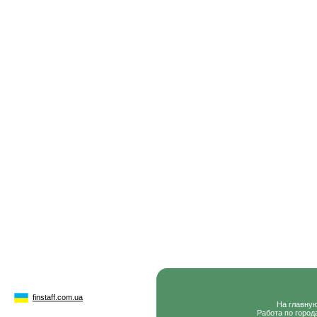
finstaff.com.ua
На главну
Работа по город