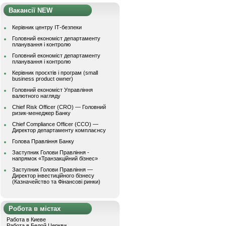
Вакансії NEW
Керівник центру ІТ-безпеки
Головний економіст департаменту
планування і контролю
Головний економіст департаменту
планування і контролю
Керівник проєктів і програм (small
business product owner)
Головний економіст Управління
валютного нагляду
Chief Risk Officer (CRO) — Головний
ризик-менеджер Банку
Chief Compliance Officer (CCO) —
Директор департаменту комплаєнсу
Голова Правління Банку
Заступник Голови Правління -
напрямок «Транзакційний бізнес»
Заступник Голови Правління —
Директор інвестиційного бізнесу
(Казначейство та Фінансові ринки)
Робота в містах
Работа в Киеве
Работа в Белой Церкви