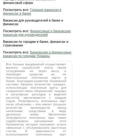
финансовой сфере
Посмотреть все:
Горящие вакансии в
финансах и банке
Вакансии для руководителей в банке и
финансах
Посмотреть все:
Финансовые и банковские
вакансии для руководителей
Вакансии по городам в банке, финансах и
страховании
Посмотреть все:
Банковские и финансовые
вакансии по городам Украины
Все больше предприятий осуществляют
выплату заработной платы своим
сотрудникам не через кассу, а
переводят средства на их
персональные платежные карты в
банке. Благодаря развитию банковской
системы Украины количество граждан,
использующих платежные карты для
сохранения своих сбережений, текущих
и регулярных расходов и ведения
расчетов увеличивается с каждым
годом. Популярность платежных карт
легко объяснима – они имеют большое
количество преимуществ перед
наличными средствами в виде
денежных купюр. Увеличению
популярности платежных карт также
содействовало расширение сети
банкоматов, которые оказывают услуги
связанные с обслуживанием карточных
счетов. В зависимости от
использования платежных карт