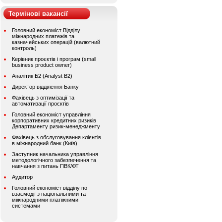
Термінові вакансії
Головний економіст Відділу
міжнародних платежів та
казначейських операцій (валютний
контроль)
Керівник проєктів і програм (small
business product owner)
Аналітик Б2 (Analyst B2)
Директор відділення Банку
Фахівець з оптимізації та
автоматизації проєктів
Головний економіст управління
корпоративних кредитних ризиків
Департаменту ризик-менеджменту
Фахівець з обслуговування клієнтів
в міжнародний банк (Київ)
Заступник начальника управління
методологічного забезпечення та
навчання з питань ПВК/ФТ
Аудитор
Головний економіст відділу по
взаємодії з національними та
міжнародними платіжними
системами