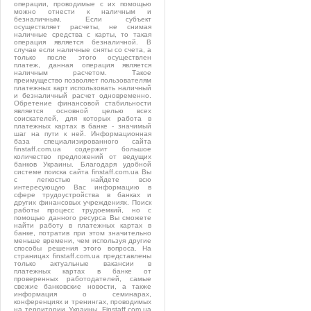
операции, проводимые с их помощью
можно отнести к наличным и
безналичным. Если субъект
осуществляет расчеты, не снимая
наличные средства с карты, то такая
операция является безналичной. В
случае если наличные сняты со счета, а
только после этого осуществлен
платеж, данная операция является
наличным расчетом. Такое
преимущество позволяет пользователям
платежных карт использовать наличный
и безналичный расчет одновременно.
Обретение финансовой стабильности
является основной целью всех
соискателей, для которых работа в
платежных картах в банке - значимый
шаг на пути к ней. Информационная
база специализированного сайта
finstaff.com.ua содержит большое
количество предложений от ведущих
банков Украины. Благодаря удобной
системе поиска сайта finstaff.com.ua Вы
с легкостью найдете всю
интересующую Вас информацию в
сфере трудоустройства в банках и
других финансовых учреждениях. Поиск
работы процесс трудоемкий, но с
помощью данного ресурса Вы сможете
найти работу в платежных картах в
банке, потратив при этом значительно
меньше времени, чем используя другие
способы решения этого вопроса. На
страницах finstaff.com.ua представлены
только актуальные вакансии в
платежных картах в банке от
проверенных работодателей, самые
свежие банковские новости, а также
информация о семинарах,
конференциях и тренингах, проводимых
на территории Украины. Finstaff.com.ua