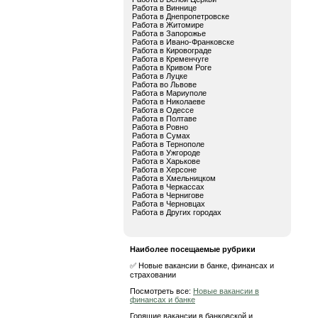
Работа в Виннице
Работа в Днепропетровске
Работа в Житомире
Работа в Запорожье
Работа в Ивано-Франковске
Работа в Кировограде
Работа в Кременчуге
Работа в Кривом Роге
Работа в Луцке
Работа во Львове
Работа в Мариуполе
Работа в Николаеве
Работа в Одессе
Работа в Полтаве
Работа в Ровно
Работа в Сумах
Работа в Тернополе
Работа в Ужгороде
Работа в Харькове
Работа в Херсоне
Работа в Хмельницком
Работа в Черкассах
Работа в Чернигове
Работа в Черновцах
Работа в Других городах
Наиболее посещаемые рубрики
✅ Новые вакансии в банке, финансах и
страховании
Посмотреть все:
Новые вакансии в
финансах и банке
Горящие вакансии в банковской и