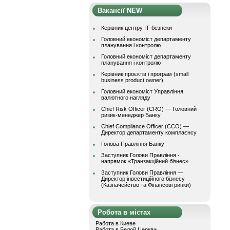
Вакансії NEW
Керівник центру ІТ-безпеки
Головний економіст департаменту
планування і контролю
Головний економіст департаменту
планування і контролю
Керівник проєктів і програм (small
business product owner)
Головний економіст Управління
валютного нагляду
Chief Risk Officer (CRO) — Головний
ризик-менеджер Банку
Chief Compliance Officer (CCO) —
Директор департаменту комплаєнсу
Голова Правління Банку
Заступник Голови Правління -
напрямок «Транзакційний бізнес»
Заступник Голови Правління —
Директор інвестиційного бізнесу
(Казначейство та Фінансові ринки)
Робота в містах
Работа в Киеве
Работа в Белой Церкви