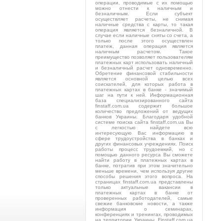
операции, проводимые с их помощью
можно отнести к наличным и
безналичным. Если субъект
осуществляет расчеты, не снимая
наличные средства с карты, то такая
операция является безналичной. В
случае если наличные сняты со счета, а
только после этого осуществлен
платеж, данная операция является
наличным расчетом. Такое
преимущество позволяет пользователям
платежных карт использовать наличный
и безналичный расчет одновременно.
Обретение финансовой стабильности
является основной целью всех
соискателей, для которых работа в
платежных картах в банке - значимый
шаг на пути к ней. Информационная
база специализированного сайта
finstaff.com.ua содержит большое
количество предложений от ведущих
банков Украины. Благодаря удобной
системе поиска сайта finstaff.com.ua Вы
с легкостью найдете всю
интересующую Вас информацию в
сфере трудоустройства в банках и
других финансовых учреждениях. Поиск
работы процесс трудоемкий, но с
помощью данного ресурса Вы сможете
найти работу в платежных картах в
банке, потратив при этом значительно
меньше времени, чем используя другие
способы решения этого вопроса. На
страницах finstaff.com.ua представлены
только актуальные вакансии в
платежных картах в банке от
проверенных работодателей, самые
свежие банковские новости, а также
информация о семинарах,
конференциях и тренингах, проводимых
на территории Украины. Finstaff.com.ua