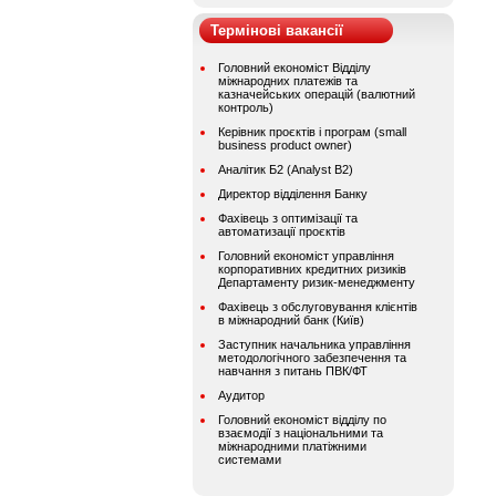
Термінові вакансії
Головний економіст Відділу
міжнародних платежів та
казначейських операцій (валютний
контроль)
Керівник проєктів і програм (small
business product owner)
Аналітик Б2 (Analyst B2)
Директор відділення Банку
Фахівець з оптимізації та
автоматизації проєктів
Головний економіст управління
корпоративних кредитних ризиків
Департаменту ризик-менеджменту
Фахівець з обслуговування клієнтів
в міжнародний банк (Київ)
Заступник начальника управління
методологічного забезпечення та
навчання з питань ПВК/ФТ
Аудитор
Головний економіст відділу по
взаємодії з національними та
міжнародними платіжними
системами