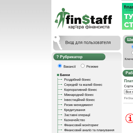
Ш
Рубрикатор
Ключо
Вакансії
Резюме
Раб
Банки
Роздрібний бізнес
Пла
Середній та малий бізнес
Сорти
Корпоративний бізнес
Міжнародний бізнес
FinSta
Інвестиційний бізнес
Ризик-менеджмент
Кредитування
Заставні операції
Казначейство
Фінансовий моніторинг
Фінансовий аналіз та планування