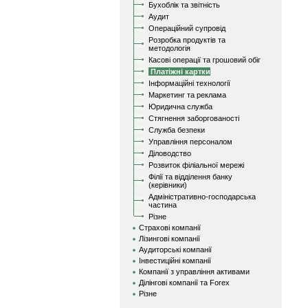
Бухоблік та звітність
Аудит
Операційний супровід
Розробка продуктів та
методологія
Касові операції та грошовий обіг
Платіжні картки
Інформаційні технології
Маркетинг та реклама
Юридична служба
Стягнення заборгованості
Служба безпеки
Управління персоналом
Діловодство
Розвиток філіальної мережі
Філії та відділення банку
(керівники)
Адміністративно-господарська
частина
Різне
Страхові компанії
Лізингові компанії
Аудиторські компанії
Інвестиційні компанії
Компанії з управління активами
Ділінгові компанії та Forex
Різне