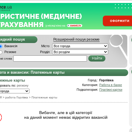
видкий пошук
Розширений пошук резюме
Вакансія
Місто
Резюме
Розділ
ві слова
ота и вакансии: Платежные карты
тежные карты
Город :
Горлівка
Категория:
Работа в банке
ровать по:
региону
Подкатегория:
Платіжні картки
ff
> работа Горлівка
>
Платежные карты
Вибачте, але в цій категорії
на даний момент немає відкритих вакансій