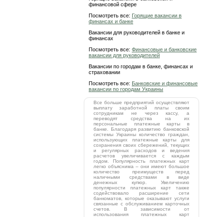
финансовой сфере
Посмотреть все:
Горящие вакансии в
финансах и банке
Вакансии для руководителей в банке и
финансах
Посмотреть все:
Финансовые и банковские
вакансии для руководителей
Вакансии по городам в банке, финансах и
страховании
Посмотреть все:
Банковские и финансовые
вакансии по городам Украины
Все больше предприятий осуществляют
выплату заработной платы своим
сотрудникам не через кассу, а
переводят средства на их
персональные платежные карты в
банке. Благодаря развитию банковской
системы Украины количество граждан,
использующих платежные карты для
сохранения своих сбережений, текущих
и регулярных расходов и ведения
расчетов увеличивается с каждым
годом. Популярность платежных карт
легко объяснима – они имеют большое
количество преимуществ перед
наличными средствами в виде
денежных купюр. Увеличению
популярности платежных карт также
содействовало расширение сети
банкоматов, которые оказывают услуги
связанные с обслуживанием карточных
счетов. В зависимости от
использования платежных карт