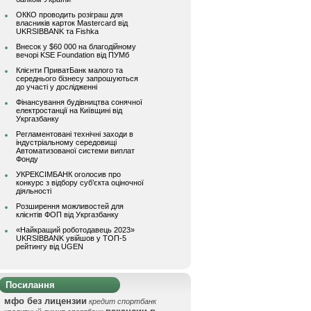
ОККО проводить розіграш для
власників карток Mastercard від
UKRSIBBANK та Fishka
Внесок у $60 000 на благодійному
вечорі KSE Foundation від ПУМб
Клієнти ПриватБанк малого та
середнього бізнесу запрошуються
до участі у дослідженні
Фінансування будівництва сонячної
електростанції на Київщині від
Укргазбанку
Регламентовані технічні заходи в
індустріальному середовищі
Автоматизованої системи виплат
Фонду
УКРЕКСІМБАНК оголосив про
конкурс з відбору суб’єкта оціночної
діяльності
Розширення можливостей для
клієнтів ФОП від Укргазбанку
«Найкращий роботодавець 2023»
UKRSIBBANK увійшов у ТОП-5
рейтингу від UGEN
Посилання
мфо без лицензии
кредит спортбанк