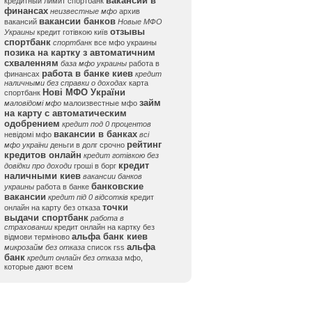
вакансии в
кредитный лимит спортбанк
финансах
неизвестные мфо
архив
вакансии банков
вакансий
Новые МФО
отзывы
Украины
кредит готівкою київ
спортбанк
спортбанк
все мфо украины
позика на картку з автоматичним
схваленням
база мфо украины
работа в
работа в банке киев
финансах
кредит
наличными без справки о доходах
карта
Нові МФО України
спортбанк
займ
маловідомі мфо
малоизвестные мфо
на карту с автоматическим
одобрением
кредит под 0 процентов
вакансии в банках
невідомі мфо
всі
рейтинг
мфо україни
деньги в долг срочно
кредитов онлайн
кредит готівкою без
кредит
довідки про доходи
гроші в борг
наличными киев
вакансии банков
банковские
украины
работа в банке
вакансии
кредит під 0 відсотків
кредит
точки
онлайн на карту без отказа
выдачи спортбанк
работа в
страховании
кредит онлайн на картку без
альфа банк киев
відмови терміново
альфа
микрозайм без отказа
список rss
банк
кредит онлайн без отказа
мфо,
которые дают всем