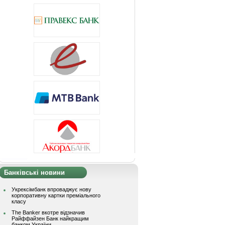
Банківські новини
Укрексімбанк впроваджує нову
корпоративну картки преміального
класу
The Banker вкотре відзначив
Райффайзен Банк найкращим
банком України