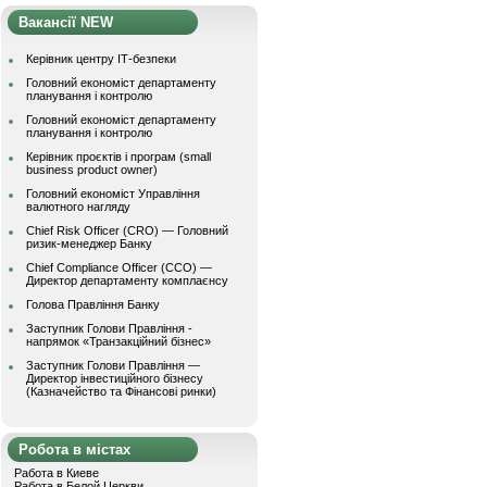
Вакансії NEW
Керівник центру ІТ-безпеки
Головний економіст департаменту
планування і контролю
Головний економіст департаменту
планування і контролю
Керівник проєктів і програм (small
business product owner)
Головний економіст Управління
валютного нагляду
Chief Risk Officer (CRO) — Головний
ризик-менеджер Банку
Chief Compliance Officer (CCO) —
Директор департаменту комплаєнсу
Голова Правління Банку
Заступник Голови Правління -
напрямок «Транзакційний бізнес»
Заступник Голови Правління —
Директор інвестиційного бізнесу
(Казначейство та Фінансові ринки)
Робота в містах
Работа в Киеве
Работа в Белой Церкви