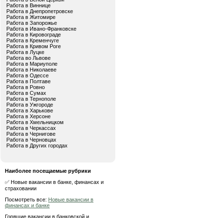
Работа в Виннице
Работа в Днепропетровске
Работа в Житомире
Работа в Запорожье
Работа в Ивано-Франковске
Работа в Кировограде
Работа в Кременчуге
Работа в Кривом Роге
Работа в Луцке
Работа во Львове
Работа в Мариуполе
Работа в Николаеве
Работа в Одессе
Работа в Полтаве
Работа в Ровно
Работа в Сумах
Работа в Тернополе
Работа в Ужгороде
Работа в Харькове
Работа в Херсоне
Работа в Хмельницком
Работа в Черкассах
Работа в Чернигове
Работа в Черновцах
Работа в Других городах
Наиболее посещаемые рубрики
✅ Новые вакансии в банке, финансах и
страховании
Посмотреть все:
Новые вакансии в
финансах и банке
Горящие вакансии в банковской и