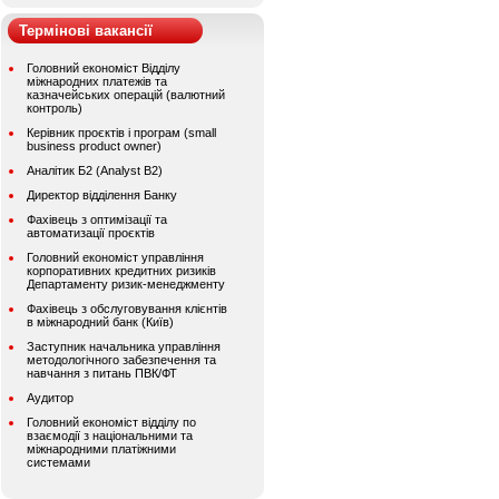
Термінові вакансії
Головний економіст Відділу
міжнародних платежів та
казначейських операцій (валютний
контроль)
Керівник проєктів і програм (small
business product owner)
Аналітик Б2 (Analyst B2)
Директор відділення Банку
Фахівець з оптимізації та
автоматизації проєктів
Головний економіст управління
корпоративних кредитних ризиків
Департаменту ризик-менеджменту
Фахівець з обслуговування клієнтів
в міжнародний банк (Київ)
Заступник начальника управління
методологічного забезпечення та
навчання з питань ПВК/ФТ
Аудитор
Головний економіст відділу по
взаємодії з національними та
міжнародними платіжними
системами