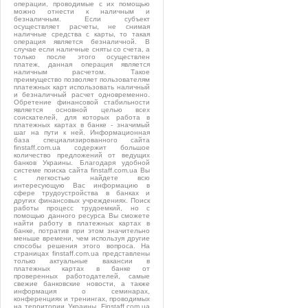
операции, проводимые с их помощью
можно отнести к наличным и
безналичным. Если субъект
осуществляет расчеты, не снимая
наличные средства с карты, то такая
операция является безналичной. В
случае если наличные сняты со счета, а
только после этого осуществлен
платеж, данная операция является
наличным расчетом. Такое
преимущество позволяет пользователям
платежных карт использовать наличный
и безналичный расчет одновременно.
Обретение финансовой стабильности
является основной целью всех
соискателей, для которых работа в
платежных картах в банке - значимый
шаг на пути к ней. Информационная
база специализированного сайта
finstaff.com.ua содержит большое
количество предложений от ведущих
банков Украины. Благодаря удобной
системе поиска сайта finstaff.com.ua Вы
с легкостью найдете всю
интересующую Вас информацию в
сфере трудоустройства в банках и
других финансовых учреждениях. Поиск
работы процесс трудоемкий, но с
помощью данного ресурса Вы сможете
найти работу в платежных картах в
банке, потратив при этом значительно
меньше времени, чем используя другие
способы решения этого вопроса. На
страницах finstaff.com.ua представлены
только актуальные вакансии в
платежных картах в банке от
проверенных работодателей, самые
свежие банковские новости, а также
информация о семинарах,
конференциях и тренингах, проводимых
на территории Украины. Finstaff.com.ua