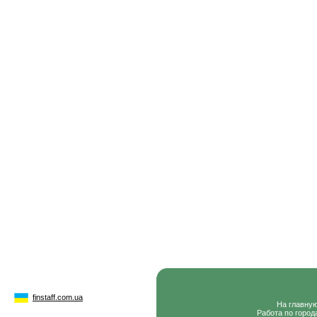
finstaff.com.ua
На главну
Работа по город