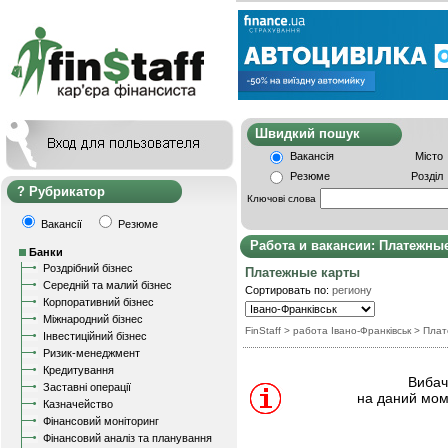
Швидкий пошу
Вакансія
Місто
Резюме
Розділ
Рубрикатор
Ключові слова
Вакансії
Резюме
Работа и вакансии: Платежны
Банки
Роздрібний бізнес
Платежные карты
Середній та малий бізнес
Сортировать по:
региону
Корпоративний бізнес
Міжнародний бізнес
FinStaff
> работа Івано-Франківськ
>
Плат
Інвестиційний бізнес
Ризик-менеджмент
Кредитування
Вибачт
Заставні операції
на даний мом
Казначейство
Фінансовий моніторинг
Фінансовий аналіз та планування