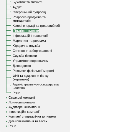
Бухоблік та звітність
Аудит
Операційний супровід
Розробка продуктів та
методологія
Касові операції та грошовий обіг
Платіжні картки
Інформаційні технології
Маркетинг та реклама
Юридична служба
Стягнення заборгованості
Служба безпеки
Управління персоналом
Діловодство
Розвиток філіальної мережі
Філії та відділення банку
(керівники)
Адміністративно-господарська
частина
Різне
Страхові компанії
Лізингові компанії
Аудиторські компанії
Інвестиційні компанії
Компанії з управління активами
Ділінгові компанії та Forex
Різне