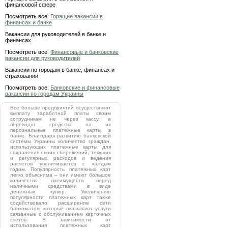
финансовой сфере
Посмотреть все:
Горящие вакансии в
финансах и банке
Вакансии для руководителей в банке и
финансах
Посмотреть все:
Финансовые и банковские
вакансии для руководителей
Вакансии по городам в банке, финансах и
страховании
Посмотреть все:
Банковские и финансовые
вакансии по городам Украины
Все больше предприятий осуществляют
выплату заработной платы своим
сотрудникам не через кассу, а
переводят средства на их
персональные платежные карты в
банке. Благодаря развитию банковской
системы Украины количество граждан,
использующих платежные карты для
сохранения своих сбережений, текущих
и регулярных расходов и ведения
расчетов увеличивается с каждым
годом. Популярность платежных карт
легко объяснима – они имеют большое
количество преимуществ перед
наличными средствами в виде
денежных купюр. Увеличению
популярности платежных карт также
содействовало расширение сети
банкоматов, которые оказывают услуги
связанные с обслуживанием карточных
счетов. В зависимости от
использования платежных карт