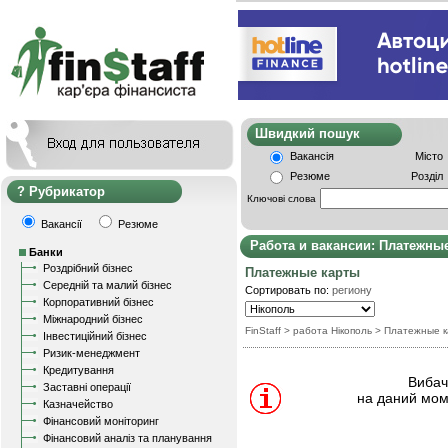
Швидкий пошу
Вакансія
Місто
Резюме
Розділ
Рубрикатор
Ключові слова
Вакансії
Резюме
Работа и вакансии: Платежны
Банки
Роздрібний бізнес
Платежные карты
Середній та малий бізнес
Сортировать по:
региону
Корпоративний бізнес
Міжнародний бізнес
FinStaff
> работа Нікополь
>
Платежные к
Інвестиційний бізнес
Ризик-менеджмент
Кредитування
Вибачт
Заставні операції
на даний мом
Казначейство
Фінансовий моніторинг
Фінансовий аналіз та планування