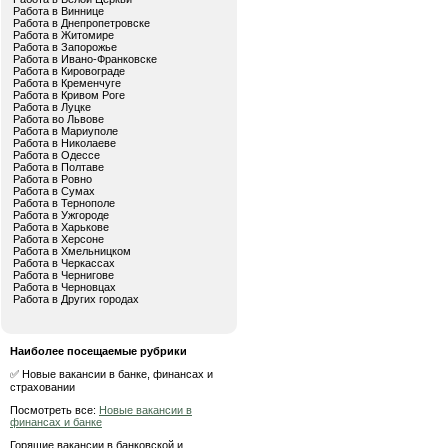
Работа в Виннице
Работа в Днепропетровске
Работа в Житомире
Работа в Запорожье
Работа в Ивано-Франковске
Работа в Кировограде
Работа в Кременчуге
Работа в Кривом Роге
Работа в Луцке
Работа во Львове
Работа в Мариуполе
Работа в Николаеве
Работа в Одессе
Работа в Полтаве
Работа в Ровно
Работа в Сумах
Работа в Тернополе
Работа в Ужгороде
Работа в Харькове
Работа в Херсоне
Работа в Хмельницком
Работа в Черкассах
Работа в Чернигове
Работа в Черновцах
Работа в Других городах
Наиболее посещаемые рубрики
✅ Новые вакансии в банке, финансах и
страховании
Посмотреть все:
Новые вакансии в
финансах и банке
Горящие вакансии в банковской и