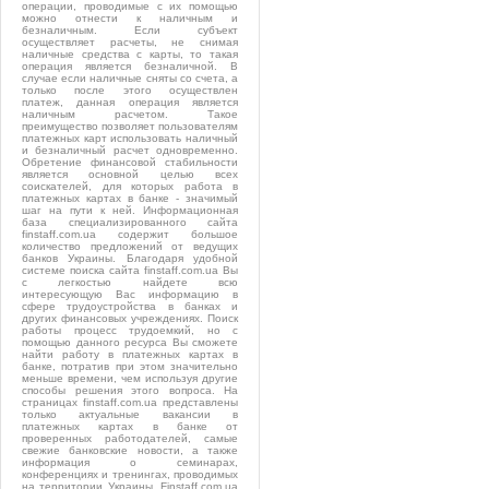
операции, проводимые с их помощью
можно отнести к наличным и
безналичным. Если субъект
осуществляет расчеты, не снимая
наличные средства с карты, то такая
операция является безналичной. В
случае если наличные сняты со счета, а
только после этого осуществлен
платеж, данная операция является
наличным расчетом. Такое
преимущество позволяет пользователям
платежных карт использовать наличный
и безналичный расчет одновременно.
Обретение финансовой стабильности
является основной целью всех
соискателей, для которых работа в
платежных картах в банке - значимый
шаг на пути к ней. Информационная
база специализированного сайта
finstaff.com.ua содержит большое
количество предложений от ведущих
банков Украины. Благодаря удобной
системе поиска сайта finstaff.com.ua Вы
с легкостью найдете всю
интересующую Вас информацию в
сфере трудоустройства в банках и
других финансовых учреждениях. Поиск
работы процесс трудоемкий, но с
помощью данного ресурса Вы сможете
найти работу в платежных картах в
банке, потратив при этом значительно
меньше времени, чем используя другие
способы решения этого вопроса. На
страницах finstaff.com.ua представлены
только актуальные вакансии в
платежных картах в банке от
проверенных работодателей, самые
свежие банковские новости, а также
информация о семинарах,
конференциях и тренингах, проводимых
на территории Украины. Finstaff.com.ua