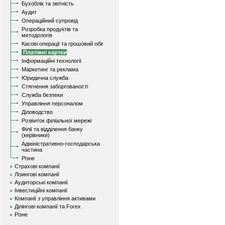
Бухоблік та звітність
Аудит
Операційний супровід
Розробка продуктів та
методологія
Касові операції та грошовий обіг
Платіжні картки
Інформаційні технології
Маркетинг та реклама
Юридична служба
Стягнення заборгованості
Служба безпеки
Управління персоналом
Діловодство
Розвиток філіальної мережі
Філії та відділення банку
(керівники)
Адміністративно-господарська
частина
Різне
Страхові компанії
Лізингові компанії
Аудиторські компанії
Інвестиційні компанії
Компанії з управління активами
Ділінгові компанії та Forex
Різне