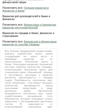
финансовой сфере
Посмотреть все:
Горящие вакансии в
финансах и банке
Вакансии для руководителей в банке и
финансах
Посмотреть все:
Финансовые и банковские
вакансии для руководителей
Вакансии по городам в банке, финансах и
страховании
Посмотреть все:
Банковские и финансовые
вакансии по городам Украины
Все больше предприятий осуществляют
выплату заработной платы своим
сотрудникам не через кассу, а
переводят средства на их
персональные платежные карты в
банке. Благодаря развитию банковской
системы Украины количество граждан,
использующих платежные карты для
сохранения своих сбережений, текущих
и регулярных расходов и ведения
расчетов увеличивается с каждым
годом. Популярность платежных карт
легко объяснима – они имеют большое
количество преимуществ перед
наличными средствами в виде
денежных купюр. Увеличению
популярности платежных карт также
содействовало расширение сети
банкоматов, которые оказывают услуги
связанные с обслуживанием карточных
счетов. В зависимости от
использования платежных карт