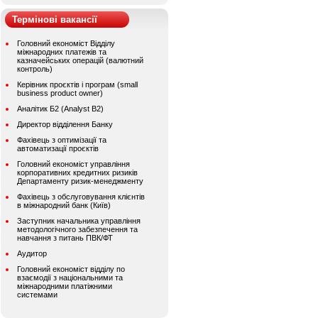
Термінові вакансії
Головний економіст Відділу
міжнародних платежів та
казначейських операцій (валютний
контроль)
Керівник проєктів і програм (small
business product owner)
Аналітик Б2 (Analyst B2)
Директор відділення Банку
Фахівець з оптимізації та
автоматизації проєктів
Головний економіст управління
корпоративних кредитних ризиків
Департаменту ризик-менеджменту
Фахівець з обслуговування клієнтів
в міжнародний банк (Київ)
Заступник начальника управління
методологічного забезпечення та
навчання з питань ПВК/ФТ
Аудитор
Головний економіст відділу по
взаємодії з національними та
міжнародними платіжними
системами