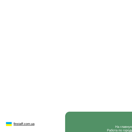
finstaff.com.ua
На главну
Работа по город