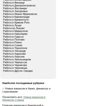
Работа в Виннице
Работа в Днепропетровске
Работа в Житомире
Работа в Запорожье
Работа в Ивано-Франковске
Работа в Кировограде
Работа в Кременчуге
Работа в Кривом Роге
Работа в Луцке
Работа во Львове
Работа в Мариуполе
Работа в Николаеве
Работа в Одессе
Работа в Полтаве
Работа в Ровно
Работа в Сумах
Работа в Тернополе
Работа в Ужгороде
Работа в Харькове
Работа в Херсоне
Работа в Хмельницком
Работа в Черкассах
Работа в Чернигове
Работа в Черновцах
Работа в Других городах
Наиболее посещаемые рубрики
✅ Новые вакансии в банке, финансах и
страховании
Посмотреть все:
Новые вакансии в
финансах и банке
Горящие вакансии в банковской и