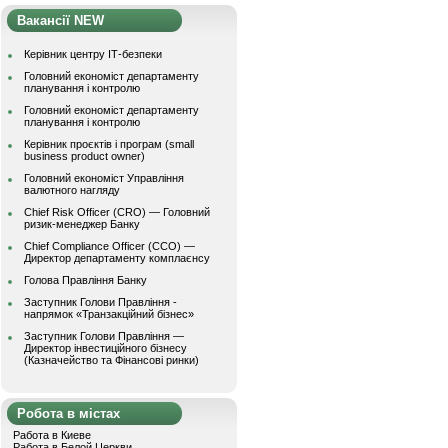
Вакансії NEW
Керівник центру ІТ-безпеки
Головний економіст департаменту
планування і контролю
Головний економіст департаменту
планування і контролю
Керівник проєктів і програм (small
business product owner)
Головний економіст Управління
валютного нагляду
Chief Risk Officer (CRO) — Головний
ризик-менеджер Банку
Chief Compliance Officer (CCO) —
Директор департаменту комплаєнсу
Голова Правління Банку
Заступник Голови Правління -
напрямок «Транзакційний бізнес»
Заступник Голови Правління —
Директор інвестиційного бізнесу
(Казначейство та Фінансові ринки)
Робота в містах
Работа в Киеве
Работа в Белой Церкви