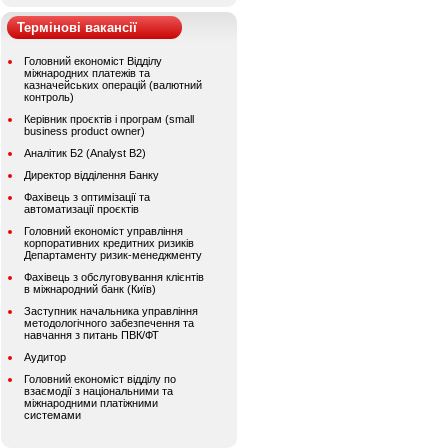
Термінові вакансії
Головний економіст Відділу
міжнародних платежів та
казначейських операцій (валютний
контроль)
Керівник проєктів і програм (small
business product owner)
Аналітик Б2 (Analyst B2)
Директор відділення Банку
Фахівець з оптимізації та
автоматизації проєктів
Головний економіст управління
корпоративних кредитних ризиків
Департаменту ризик-менеджменту
Фахівець з обслуговування клієнтів
в міжнародний банк (Київ)
Заступник начальника управління
методологічного забезпечення та
навчання з питань ПВК/ФТ
Аудитор
Головний економіст відділу по
взаємодії з національними та
міжнародними платіжними
системами