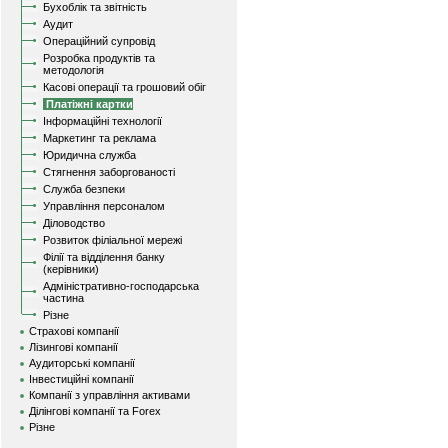
Бухоблік та звітність
Аудит
Операційний супровід
Розробка продуктів та
методологія
Касові операції та грошовий обіг
Платіжні картки
Інформаційні технології
Маркетинг та реклама
Юридична служба
Стягнення заборгованості
Служба безпеки
Управління персоналом
Діловодство
Розвиток філіальної мережі
Філії та відділення банку
(керівники)
Адміністративно-господарська
частина
Різне
Страхові компанії
Лізингові компанії
Аудиторські компанії
Інвестиційні компанії
Компанії з управління активами
Ділінгові компанії та Forex
Різне