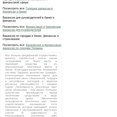
финансовой сфере
Посмотреть все:
Горящие вакансии в
финансах и банке
Вакансии для руководителей в банке и
финансах
Посмотреть все:
Финансовые и банковские
вакансии для руководителей
Вакансии по городам в банке, финансах и
страховании
Посмотреть все:
Банковские и финансовые
вакансии по городам Украины
Все больше предприятий осуществляют
выплату заработной платы своим
сотрудникам не через кассу, а
переводят средства на их
персональные платежные карты в
банке. Благодаря развитию банковской
системы Украины количество граждан,
использующих платежные карты для
сохранения своих сбережений, текущих
и регулярных расходов и ведения
расчетов увеличивается с каждым
годом. Популярность платежных карт
легко объяснима – они имеют большое
количество преимуществ перед
наличными средствами в виде
денежных купюр. Увеличению
популярности платежных карт также
содействовало расширение сети
банкоматов, которые оказывают услуги
связанные с обслуживанием карточных
счетов. В зависимости от
использования платежных карт