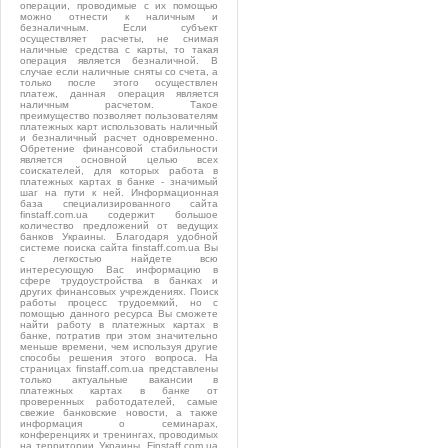
операции, проводимые с их помощью
можно отнести к наличным и
безналичным. Если субъект
осуществляет расчеты, не снимая
наличные средства с карты, то такая
операция является безналичной. В
случае если наличные сняты со счета, а
только после этого осуществлен
платеж, данная операция является
наличным расчетом. Такое
преимущество позволяет пользователям
платежных карт использовать наличный
и безналичный расчет одновременно.
Обретение финансовой стабильности
является основной целью всех
соискателей, для которых работа в
платежных картах в банке - значимый
шаг на пути к ней. Информационная
база специализированного сайта
finstaff.com.ua содержит большое
количество предложений от ведущих
банков Украины. Благодаря удобной
системе поиска сайта finstaff.com.ua Вы
с легкостью найдете всю
интересующую Вас информацию в
сфере трудоустройства в банках и
других финансовых учреждениях. Поиск
работы процесс трудоемкий, но с
помощью данного ресурса Вы сможете
найти работу в платежных картах в
банке, потратив при этом значительно
меньше времени, чем используя другие
способы решения этого вопроса. На
страницах finstaff.com.ua представлены
только актуальные вакансии в
платежных картах в банке от
проверенных работодателей, самые
свежие банковские новости, а также
информация о семинарах,
конференциях и тренингах, проводимых
на территории Украины. Finstaff.com.ua