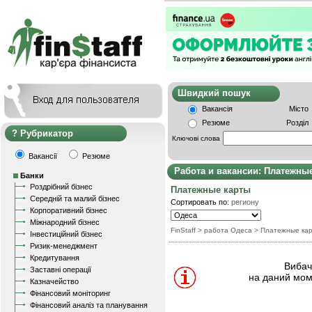
Швидкий пошу
Вакансія
Місто
Резюме
Розділ
Рубрикатор
Ключові слова
Вакансії
Резюме
Работа и вакансии: Платежны
Банки
Роздрібний бізнес
Платежные карты
Середній та малий бізнес
Сортировать по:
региону
Корпоративний бізнес
Міжнародний бізнес
FinStaff
> работа Одеса
>
Платежные ка
Інвестиційний бізнес
Ризик-менеджмент
Кредитування
Вибачт
Заставні операції
на даний мом
Казначейство
Фінансовий моніторинг
Фінансовий аналіз та планування