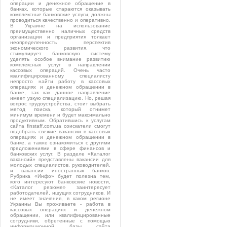
операции и денежное обращение в
банках, которые стараются оказывать
комплексные банковские услуги, должны
проводиться качественно и оперативно.
В Украине на использование
преимущественно наличных средств
организации и предприятия толкает
неопределенность перспектив
экономического развития, что
стимулирует банковскую систему
уделять особое внимание развитию
комплексных услуг в направлении
кассовых операций. Очень часто
квалифицированному специалисту
непросто найти работу в кассовых
операциях и денежном обращении в
банке, так как данное направление
имеет узкую специализацию. Но, решая
вопрос трудоустройства, стоит выбрать
метод поиска, который отнимет
минимум времени и будет максимально
продуктивным. Обратившись к услугам
сайта finstaff.com.ua соискатели смогут
подобрать свежие вакансии в кассовых
операциях и денежном обращении в
банке, а также ознакомиться с другими
предложениями в сфере финансов и
банковских услуг. В разделе «Каталог
вакансий» представлены вакансии для
молодых специалистов, руководителей,
и вакансии иностранных банков.
Рубрика «Инфо» будет полезна тем,
кого интересуют банковские новости,
«Каталог резюме» заинтересует
работодателей, ищущих сотрудников. И
не имеет значения, в каком регионе
Украины Вы проживаете - работа в
кассовых операциях и денежном
обращении, или квалифицированные
сотрудники, обретенные с помощью
информационной базы сайта