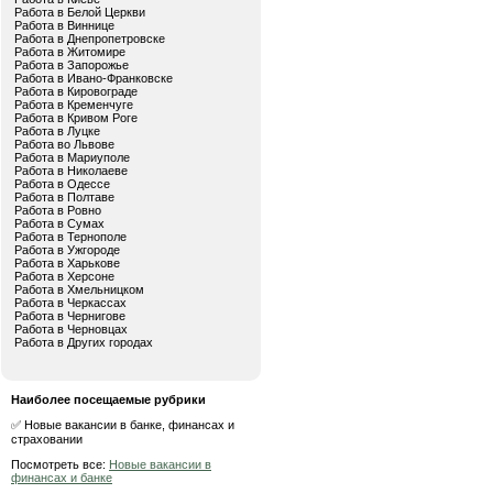
Работа в Белой Церкви
Работа в Виннице
Работа в Днепропетровске
Работа в Житомире
Работа в Запорожье
Работа в Ивано-Франковске
Работа в Кировограде
Работа в Кременчуге
Работа в Кривом Роге
Работа в Луцке
Работа во Львове
Работа в Мариуполе
Работа в Николаеве
Работа в Одессе
Работа в Полтаве
Работа в Ровно
Работа в Сумах
Работа в Тернополе
Работа в Ужгороде
Работа в Харькове
Работа в Херсоне
Работа в Хмельницком
Работа в Черкассах
Работа в Чернигове
Работа в Черновцах
Работа в Других городах
Наиболее посещаемые рубрики
✅ Новые вакансии в банке, финансах и
страховании
Посмотреть все:
Новые вакансии в
финансах и банке