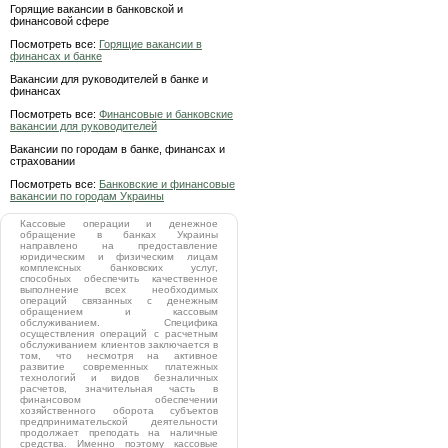
Горящие вакансии в банковской и
финансовой сфере
Посмотреть все:
Горящие вакансии в
финансах и банке
Вакансии для руководителей в банке и
финансах
Посмотреть все:
Финансовые и банковские
вакансии для руководителей
Вакансии по городам в банке, финансах и
страховании
Посмотреть все:
Банковские и финансовые
вакансии по городам Украины
Кассовые операции и денежное
обращение в банках Украины
направлено на предоставление
юридическим и физическим лицам
комплексных банковских услуг,
способных обеспечить качественное
выполнение всех необходимых
операций связанных с денежным
обращением и кассовым
обслуживанием. Специфика
осуществления операций с расчетным
обслуживанием клиентов заключается в
том, что несмотря на активное
развитие современных платежных
технологий и видов безналичных
расчетов, значительная часть в
финансовом обеспечении
хозяйственного оборота субъектов
предпринимательской деятельности
продолжает преподать на наличные
средства. Именно поэтому кассовые