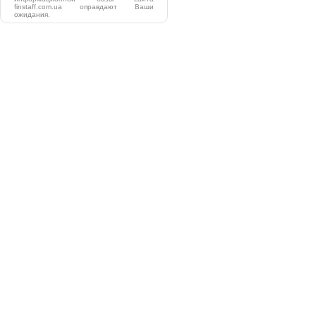
finstaff.com.ua оправдают Ваши
ожидания.