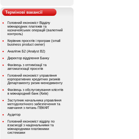
Термінові вакансії
Головний економіст Відділу
міжнародних платежів та
казначейських операцій (валютний
контроль)
Керівник проєктів і програм (small
business product owner)
Аналітик Б2 (Analyst B2)
Директор відділення Банку
Фахівець з оптимізації та
автоматизації проєктів
Головний економіст управління
корпоративних кредитних ризиків
Департаменту ризик-менеджменту
Фахівець з обслуговування клієнтів
в міжнародний банк (Київ)
Заступник начальника управління
методологічного забезпечення та
навчання з питань ПВК/ФТ
Аудитор
Головний економіст відділу по
взаємодії з національними та
міжнародними платіжними
системами