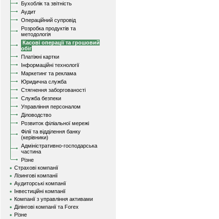
Бухоблік та звітність
Аудит
Операційний супровід
Розробка продуктів та
методологія
Касові операції та грошовий
обіг
Платіжні картки
Інформаційні технології
Маркетинг та реклама
Юридична служба
Стягнення заборгованості
Служба безпеки
Управління персоналом
Діловодство
Розвиток філіальної мережі
Філії та відділення банку
(керівники)
Адміністративно-господарська
частина
Різне
Страхові компанії
Лізингові компанії
Аудиторські компанії
Інвестиційні компанії
Компанії з управління активами
Ділінгові компанії та Forex
Різне