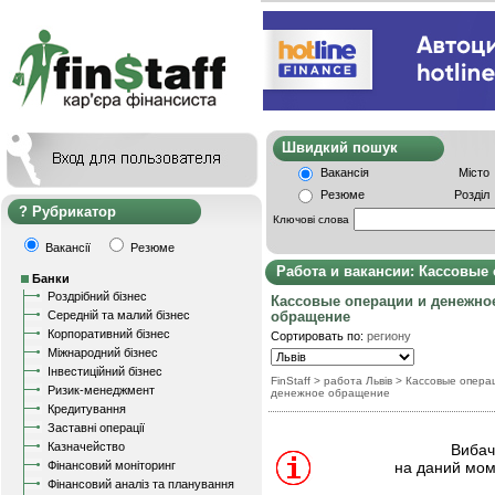
Швидкий пошу
Вакансія
Місто
Резюме
Розділ
Рубрикатор
Ключові слова
Вакансії
Резюме
Работа и вакансии: Кассовые
Банки
Роздрібний бізнес
Кассовые операции и денежно
Середній та малий бізнес
обращение
Корпоративний бізнес
Сортировать по:
региону
Міжнародний бізнес
Інвестиційний бізнес
FinStaff
> работа Львів
>
Кассовые опера
Ризик-менеджмент
денежное обращение
Кредитування
Заставні операції
Казначейство
Вибачт
Фінансовий моніторинг
на даний мом
Фінансовий аналіз та планування