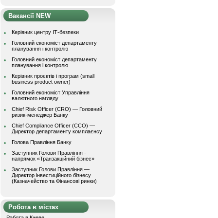
Вакансії NEW
Керівник центру ІТ-безпеки
Головний економіст департаменту
планування і контролю
Головний економіст департаменту
планування і контролю
Керівник проєктів і програм (small
business product owner)
Головний економіст Управління
валютного нагляду
Chief Risk Officer (CRO) — Головний
ризик-менеджер Банку
Chief Compliance Officer (CCO) —
Директор департаменту комплаєнсу
Голова Правління Банку
Заступник Голови Правління -
напрямок «Транзакційний бізнес»
Заступник Голови Правління —
Директор інвестиційного бізнесу
(Казначейство та Фінансові ринки)
Робота в містах
Работа в Киеве